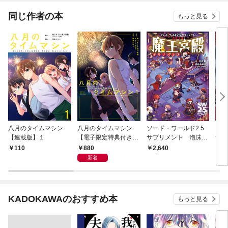
が俺を放ってくれない
件～
同じ作者の本
もっと見る
八月のタイムマシン
八月のタイムマシン
ソード・ワールド2.5
ソー
【連載版】１
【電子限定特典付き】
サプリメント 泡沫世
サプ
(1)
界 魔王宮殿
ロシ
880
110
2,640
3,
新着
KADOKAWAのおすすめ本
もっと見る