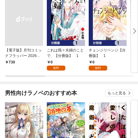
【電子版】月刊コミッ
これは我々夫婦のこと
チェンジリベンジ【分
チェ
クフラッパー 2026年9
で、【分冊版】 1
冊版】 1
月号
0
0
￥730
7
無料
無料
男性向けラノベのおすすめ本
もっと見る