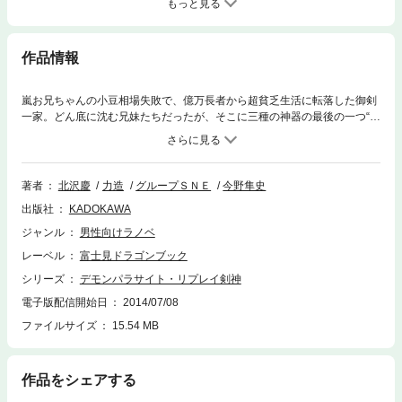
もっと見る
作品情報
嵐お兄ちゃんの小豆相場失敗で、億万長者から超貧乏生活に転落した御剣
一家。どん底に沈む兄妹たちだったが、そこに三種の神器の最後の一つ“八
咫鏡”を狙う者がいるという情報が──。シリーズクライマックス！
著者
北沢慶
力造
グループＳＮＥ
今野隼史
出版社
KADOKAWA
ジャンル
男性向けラノベ
レーベル
富士見ドラゴンブック
シリーズ
デモンパラサイト・リプレイ剣神
電子版配信開始日
2014/07/08
ファイルサイズ
15.54 MB
作品をシェアする