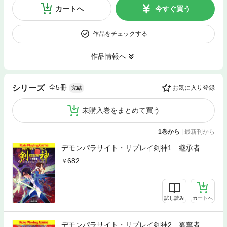
カートへ
今すぐ買う
作品をチェックする
作品情報へ
全5冊
シリーズ
お気に入り登録
完結
未購入巻をまとめて買う
1巻から
|
最新刊から
デモンパラサイト・リプレイ剣神1 継承者
682
試し読み
カートへ
デモンパラサイト・リプレイ剣神2 簒奪者