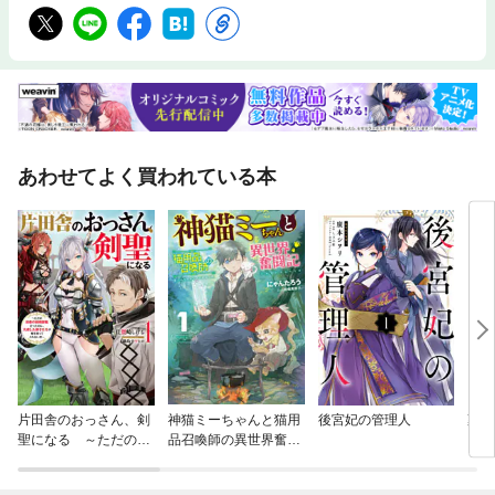
あわせてよく買われている本
片田舎のおっさん、剣
神猫ミーちゃんと猫用
後宮妃の管理人
薬屋
聖になる ～ただの田
品召喚師の異世界奮闘
舎の剣術師範だったの
記
に、大成した弟子たち