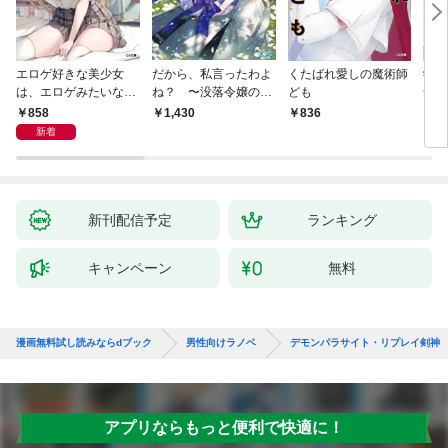
エロゲ好きな美少女
だから、私言ったわよ
くたばれ愛しの魔術師
学園
は、エロゲみたいなこ
ね？ 〜没落令嬢の案
ども
命の
と全部シてほしい【電
外楽しい領地改革〜
通い
858
1,430
836
8
子ＳＳ特典付き】
迫っ
新着
新刊配信予定
ランキング
キャンペーン
無料
漫画無料試し読みならdブック
男性向けラノベ
デモンパラサイト・リプレイ剣神
アプリならもっと便利で快適に！