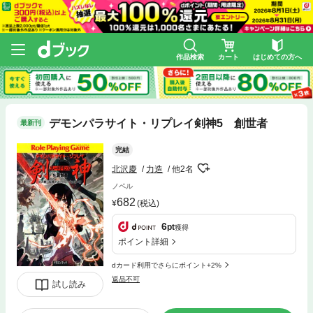
作品検索
カート
はじめての方へ
デモンパラサイト・リプレイ剣神5 創世者
最新刊
完結
北沢慶
力造
他2名
ノベル
682
(税込)
6
pt
獲得
ポイント詳細
dカード利用でさらにポイント+2%
返品不可
試し読み