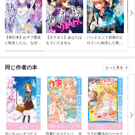
【単行本】おデブ悪女
【タテヨミ】あなたは
バッドエンド目前のヒ
【タ
に転生したら、なぜか
もういりません
ロインに転生した私、
リ〜
ラスボス王子様に執着
今世では恋愛するつも
されています
りがチートな兄が離し
てくれません！？@C
OMIC
同じ作者の本
もっと見る
泣いちゃいそうだよ
作家になりたい！ 全
ララの魔法のベーカリ
絵本