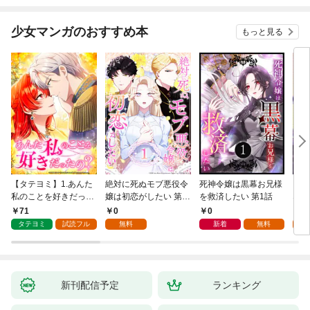
少女マンガのおすすめ本
もっと見る
【タテヨミ】1.あんた
絶対に死ぬモブ悪役令
死神令嬢は黒幕お兄様
レベ
私のことを好きだった
嬢は初恋がしたい 第1
を救済したい 第1話
なり
の？
話
71
0
0
0
タテヨミ
試読フル
無料
新着
無料
新刊配信予定
ランキング