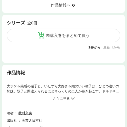
作品情報へ
シリーズ
全0冊
未購入巻をまとめて買う
1巻から
|
最新刊から
作品情報
大ボケ＆鈍感の硝子と、いたずら大好き＆頭のいい瞳子は、ひとつ違いの
姉妹。双子と間違えられるほどそっくりの二人が巻き起こす、ドキドキラ
ブコメディ!! 幼なじみとの７年ぶりの再会に二人は――!？
著者
牧村久実
出版社
実業之日本社