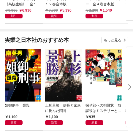
《高校生編》 全１２
１２巻合本版
ー 全４巻合本版
たう
巻合本版
9,900
6,930
7,700
5,390
2,200
1,540
1,
割引
割引
割引
実業之日本社のおすすめ本
もっと見る
姐御刑事 爆殺
上杉景勝 信長と家康
探偵部への挑戦状 放
虎と
に挑んだ闘将
課後はミステリーとと
騒動
もに 新装版
1,100
1,100
935
1,
新着
新着
新着