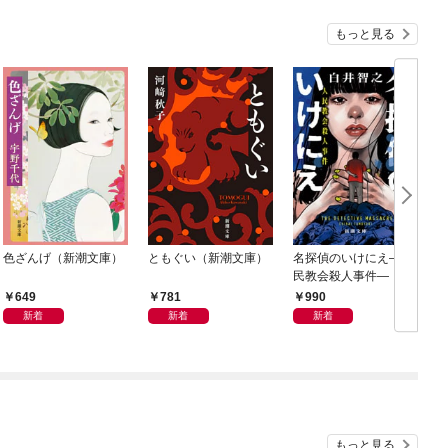
もっと見る
色ざんげ（新潮文庫）
ともぐい（新潮文庫）
名探偵のいけにえ—人
民教会殺人事件—（新
潮文庫）
649
781
990
新着
新着
新着
もっと見る