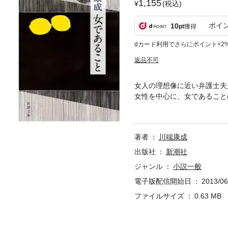
1,155
(税込)
ポイ
10
pt
獲得
dカード利用でさらにポイント+2
返品不可
女人の理想像に近い弁護士夫
女性を中心に、女であること
作。ここには、女が女を知る
がら冷酷に照らし出されてい
著者
川端康成
出版社
新潮社
ジャンル
小説一般
電子版配信開始日
2013/06
ファイルサイズ
0.63 MB