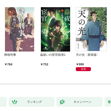
降格刑事
蟲祓いの宦官師弟1
天の光〈新装版〉
990
784
752
新着
ランキング
キャンペーン