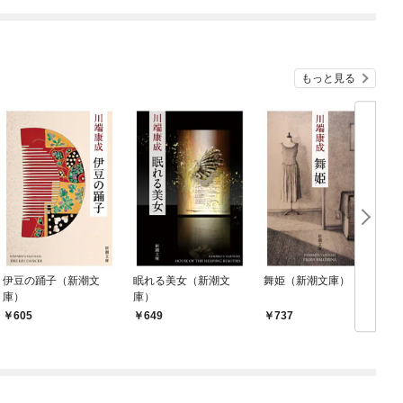
もっと見る
伊豆の踊子（新潮文
眠れる美女（新潮文
舞姫（新潮文庫）
庫）
庫）
605
649
737