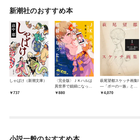
新潮社のおすすめ本
しゃばけ（新潮文庫）
〈完全版〉ＪＫハルは
萩尾望都スケッチ画集I
異世界で娼婦になった
—「ポーの一族」と幻
（新潮文庫nex）
想世界—
737
880
4,070
小説一般のおすすめ本