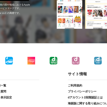
の他の国や地域におけるApple
c.のサービスマークです。
ogle LLC の商標です。
サイト情報
種一覧
ご利用規約
る質問
プライバシーポリシー
ト表示設定
dアカウント2段階認証とは
海賊版に関する取り組みにつ