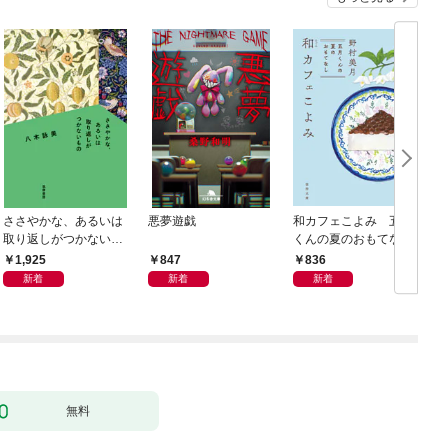
ささやかな、あるいは
悪夢遊戯
和カフェこよみ 五月
取り返しがつかないも
くんの夏のおもてなし
の
1,925
847
836
新着
新着
新着
無料