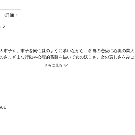
ント詳細
%
人市子や、市子を同性愛のように慕いながら、各自の恋愛に心奥の業火
のさまざまな行動や心理的葛藤を描いて女の妖しさ、女の哀しさをみご
恐怖、女の気づかぬ女の孤独と自負が、女の命のなまなましさと無常の
る。
/01