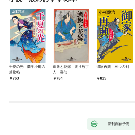
千夏の光 蘭学小町の
鯛飯と花嫁 渡り庖丁
御家再興 三つの剣
捕物帖
人 喜助
763
784
815
新刊配信予定