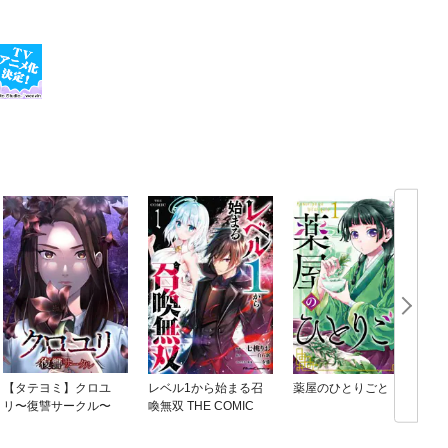
【タテヨミ】クロユ
レベル1から始まる召
薬屋のひとりごと
リ〜復讐サークル〜
喚無双 THE COMIC