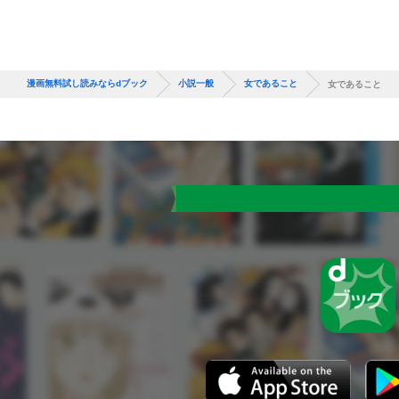
漫画無料試し読みならdブック
小説一般
女であること
女であること