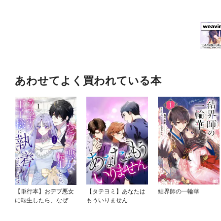
あわせてよく買われている本
【単行本】おデブ悪女
【タテヨミ】あなたは
結界師の一輪華
に転生したら、なぜか
もういりません
ラスボス王子様に執着
されています