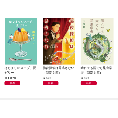
はじまりのスープ、夏
脇役探偵は見逃さない
晴れでも雨でも昆虫学
ゼリー
（新潮文庫）
者（新潮文庫）
1,870
693
693
新着
新着
新着