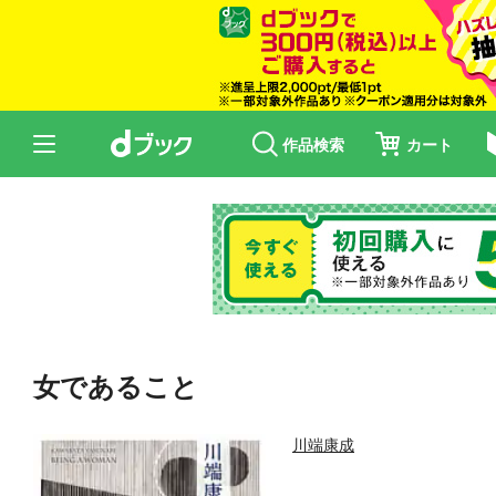
作品検索
カート
女であること
川端康成