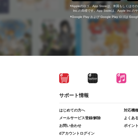
Appleのロゴ、App Storeは、米国もしくはそ
Inc.の商標です。App Storeは、Apple In
Google Play および Google Play ロゴは Go
サポート情報
はじめての方へ
対応機
メールサービス登録/解除
よくあ
お問い合わせ
ポイン
dアカウントログイン