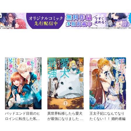
バッドエンド目前のヒ
異世界転移したら愛犬
王太子妃になんてなり
ロインに転生した私、
が最強になりました ～
たくない！！ 婚約者編
今世では恋愛するつも
シルバーフェンリルと
りがチートな兄が離し
俺が異世界暮らしを始