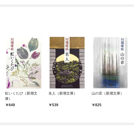
てくれません！？@C
めたら～ THE COMIC
OMIC
虹いくたび（新潮文
名人（新潮文庫）
山の音（新潮文庫）
庫）
649
539
825