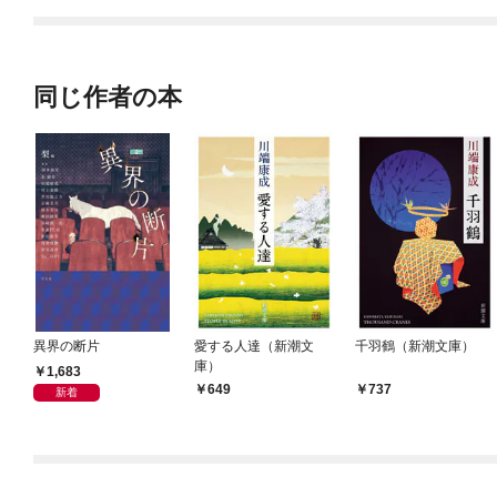
同じ作者の本
異界の断片
愛する人達（新潮文
千羽鶴（新潮文庫）
庫）
1,683
649
737
新着