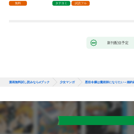
で、責任とってもらい
無料
タテヨミ
試読フル
ます～［ばら売り］
第1話
新刊配信予定
漫画無料試し読みならdブック
少女マンガ
悪役令嬢は魔術師になりたい～婚約