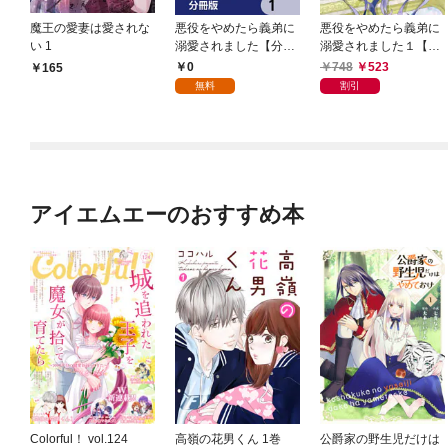
魔王の愛妻は愛されな
悪役をやめたら義弟に
悪役をやめたら義弟に
い 1
溺愛されました【分冊
溺愛されました１【電
版】 1
子限定特典付き】
0
748
523
165
無料
割引
アイエムエーのおすすめ本
Colorful！ vol.124
高嶺の花男くん 1巻
公爵家の野生児だけは