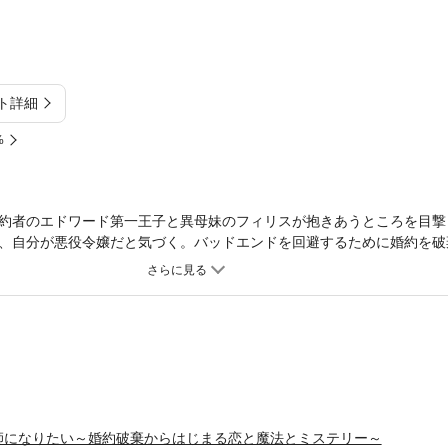
ト詳細
%
約者のエドワード第一王子と異母妹のフィリスが抱きあうところを目撃
、自分が悪役令嬢だと気づく。バッドエンドを回避するために婚約を破
こで王宮魔術師のゼオンと出会い、弟子入りを果たす。だが、ゼオンに
親を殺した仇を追う裏の顔があった。次第に惹かれ合う二人を邪魔する
二人を待ち受けていたのは、思わぬ人物だった…！
師になりたい～婚約破棄からはじまる恋と魔法とミステリー～