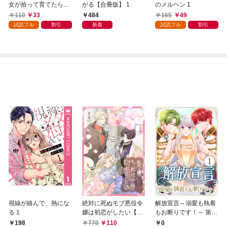
女が拾って育てたら～
がる【合冊版】 1
のメルヘン 1
1000年分の寵愛が返っ
110
33
484
165
49
てきた～ 1
試読フル
割引
新着
試読フル
割引
視線が絡んで、熱にな
絶対に死ぬモブ悪役令
解放宣言～溺愛も執着
る 1
嬢は初恋がしたい【単
もお断りです！～ 第1
行本版】 1巻
話
198
770
110
0