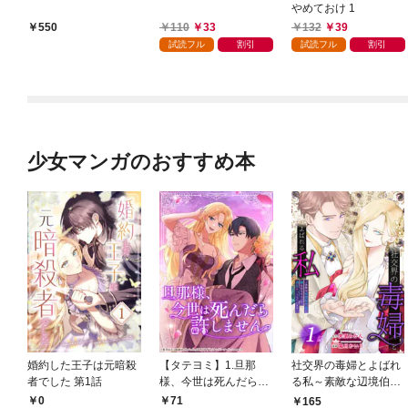
やめておけ 1
110
33
132
39
550
試読フル
割引
試読フル
割引
少女マンガのおすすめ本
婚約した王子は元暗殺
【タテヨミ】1.旦那
社交界の毒婦とよばれ
者でした 第1話
様、今世は死んだら許
る私～素敵な辺境伯令
しません
息に腕を折られたの
0
71
165