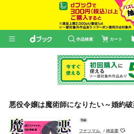
作品検索
カート
悪役令嬢は魔術師になりたい～婚約破
完結
フナツマル.
神楽棗