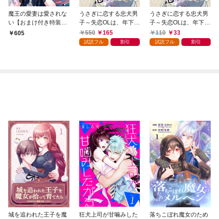
魔王の愛妻は愛されな
うさぎに恋する忠犬男
うさぎに恋する忠犬男
い【おまけ付き特装
子～失恋OLは、年下御
子～失恋OLは、年下御
版】 1
曹司に愛される～【合
曹司に愛される～ 1
550
165
110
33
605
冊版】1
試読フル
割引
試読フル
割引
城を追われた王子を魔
狂犬上司が甘噛みした
落ちこぼれ魔女のため