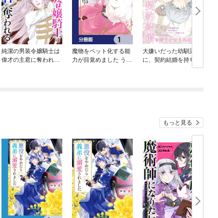
純潔の男装令嬢騎士は
魔物をペット化する能
大嫌いだった幼馴染
偉才の主君に奪われる
力が目覚めました うち
に、契約結婚を持ちか
【分冊版】
の子、可愛いけれど最
けられました
強です！？【分冊版】
もっと見る