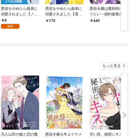
悪役をやめたら義弟に
悪役をやめたら義弟に
悪役令嬢は魔術師にな
溺愛されました【ノベ
溺愛されました【電子
りたい～婚約破棄から
ル分冊版】 1
特典付き】
はじまる恋と魔法とミ
0
770
440
ステリー～【合冊版】
ス
無料
1
もっと見る
凡人山田の嘘と恋の魔
悪役令嬢＆年上イケメ
甘い罠、秘密にキス