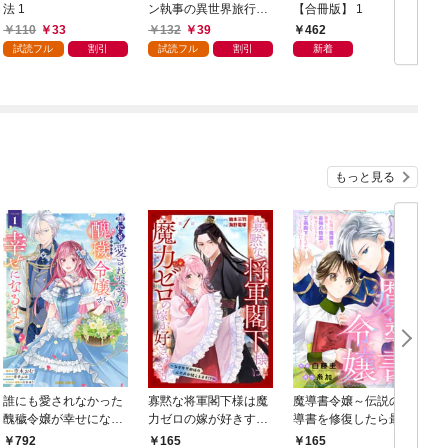
法 1
ン執事の異世界旅行
【合冊版】 1
記！～婚約破棄されて
110
33
132
39
462
慰謝料を稼いだ公爵令
試読フル
割引
試読フル
割引
新着
嬢は追放された執事と
一緒に豪遊します～ 1
もっと見る
誰にも愛されなかった
寡黙な将軍閣下様は魔
魔導書令嬢～伝説の魔
醜穢令嬢が幸せになる
力ゼロの嫁が好きすぎ
導書を修復したら最強
まで 1
る～なぜか旦那様の心
の精霊が味方になりま
792
165
165