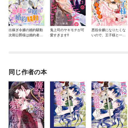
出稼ぎ令嬢の婚約騒動
鬼上司のヤキモチが可
悪役令嬢になりたくな
次期公爵様は婚約者に
愛すぎます!!
いので、王子様と一緒
愛されたくて必死で
に完璧令嬢を目指しま
す。 連載版
す！【単話売】
同じ作者の本