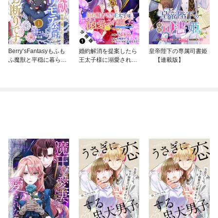
Berry’sFantasyもふも
婚約解消を提案したら
皇帝陛下の専属司書姫
ふ魔獣と平穏に暮らし
王太子様に溺愛されま
【連載版】
たいのでコワモテ公爵
した ～お手をどうぞ、
の求婚はお断りです
僕の君～（コミック）
分冊版