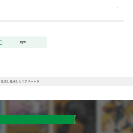
の声が聞こえます！？
した（クールな王弟殿
～［1話売り］ story0
下がなぜかいつもそば
1
にいます）～［ばら売
り］ 第1話
無料
る恋と魔法とミステリー～ 5