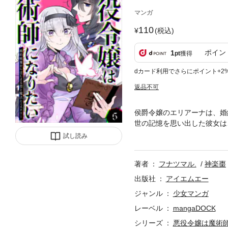
マンガ
110
(税込)
ポイン
1
pt
獲得
dカード利用でさらにポイント+2
返品不可
侯爵令嬢のエリアーナは、婚
世の記憶を思い出した彼女は
を目指すことにした彼女。そ
試し読み
持ちながらも身分を隠し、両
母妹。試練を乗り越えた先に
著者
フナツマル.
神楽棗
出版社
アイエムエー
ジャンル
少女マンガ
レーベル
mangaDOCK
シリーズ
悪役令嬢は魔術