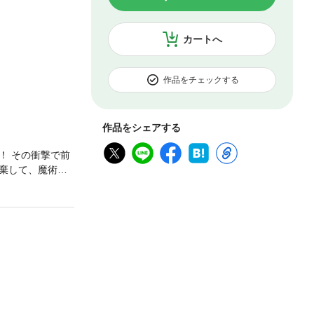
カートへ
作品をチェックする
作品をシェアする
！ その衝撃で前
棄して、魔術師
は王位継承権を
、元婚約者と異