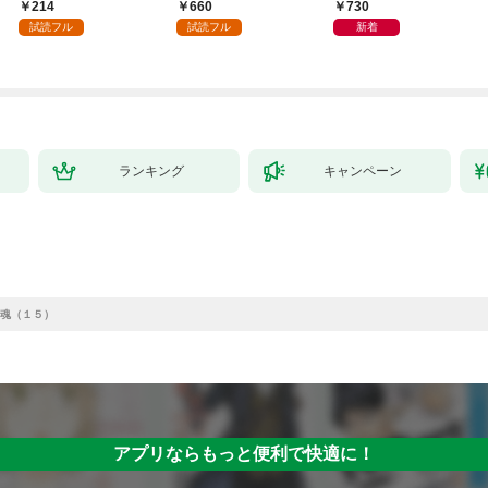
版】 1
単行本版】１
月号
214
660
730
試読フル
試読フル
新着
ランキング
キャンペーン
魂（１５）
アプリならもっと便利で快適に！