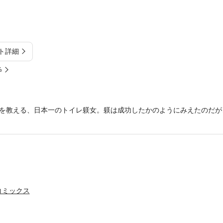
ト詳細
%
を教える、日本一のトイレ躾女。躾は成功したかのようにみえたのだが
コミックス