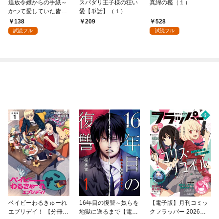
追放令嬢からの手紙～
スパダリ王子様の狂い
真綿の檻（１）
かつて愛していた皆さ
愛【単話】（１）
まへ 私のことなどお忘
138
528
209
れですか？～【単話】
試読フル
試読フル
（１）
ベイビーわるきゅーれ
16年目の復讐～奴らを
【電子版】月刊コミッ
エブリデイ！ 【分冊
地獄に送るまで【電子
クフラッパー 2026年9