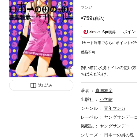
マンガ
759
(税込)
ポイン
6
pt
獲得
dカード利用でさらにポイント+2
返品不可
飼い猫に水洗トイレの使い方
ちばんだらけ。
試し読み
著者
喜国雅彦
出版社
小学館
ジャンル
青年マンガ
レーベル
ヤングサンデー
掲載誌
ヤングサンデー
シリーズ
日本一の男の魂