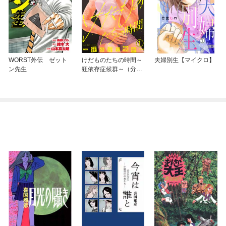
WORST外伝 ゼット
けだものたちの時間～
夫婦別生【マイクロ】
ン先生
狂依存症候群～（分冊
版）