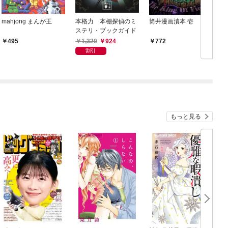
mahjong まんが王
本格力 本棚探偵のミ
筒井漫画瀆本 壱
ステリ・ブックガイド
1,320
924
495
772
割引
もっと見る