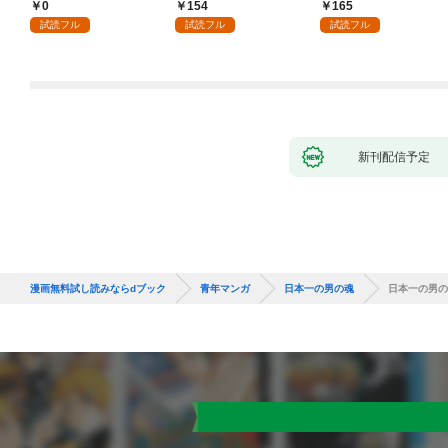
0
154
165
試読フル
試読フル
試読フル
新刊配信予定
漫画無料試し読みならdブック
青年マンガ
日本一の男の魂
日本一の男の