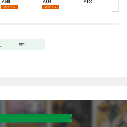
165
286
100
試読フル
試読フル
無料