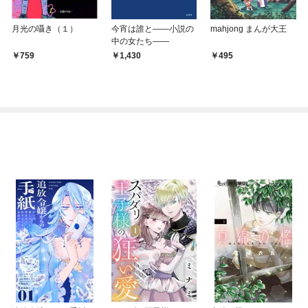
月光の囁き（１）
今宵は誰と――小説の
mahjong まんが大王
中の女たち――
759
1,430
495