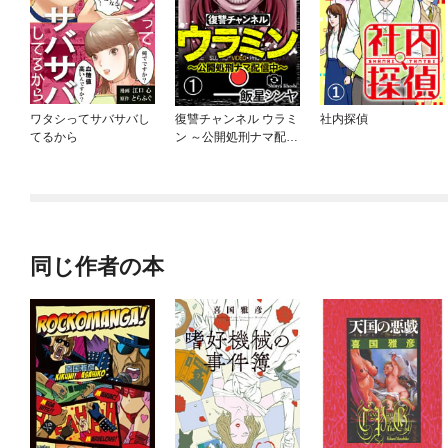
ワタシってサバサバし
復讐チャンネル ウラミ
社内探偵
てるから
ン ～公開処刑ナマ配信
中～（分冊版）
同じ作者の本