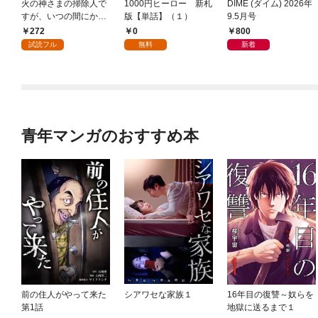
火の神さまの掃除人で
1000円ヒーロー 新札
DIME (ダイム) 2026年
すが、いつの間にか花
版【単話】（１）
9.5月号
嫁として溺愛されてい
272
0
800
ます【単話】（１）
試読フル
無料
新着
青年マンガのおすすめ本
前の住人がやって来た
シアワセな家族１
16年目の復讐～奴らを
第1話
地獄に送るまで１