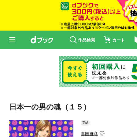
作品検索
カート
日本一の男の魂（１５）
完結
喜国雅彦