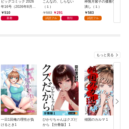
ビッグコミック 2026
こんなの、しらない
神無月紫子の優雅な暇
年16号（2026年8月7
（１）
潰し（１）
日発売）
読
510
583
291
583
年
新着
試読フル
割引
試読フル
もっと見る
一日1回俺の理性が負
ひかりちゃんはクズだ
傾国のカルマ 1
けるとき1
から 【分冊版】 1
版