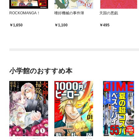
ROCKOMANGA！
嗜好機械の事件簿
天国の悪戯
1,650
1,100
495
小学館のおすすめ本