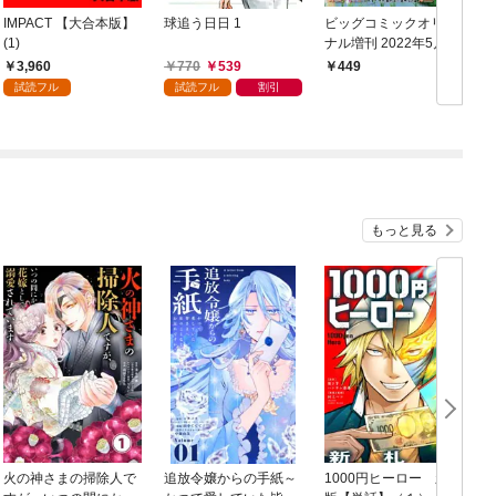
IMPACT 【大合本版】
球追う日日 1
ビッグコミックオリジ
I
(1)
ナル増刊 2022年5月増
刊号（2022年4月12日
3,960
770
539
449
発売）
試読フル
試読フル
割引
もっと見る
火の神さまの掃除人で
追放令嬢からの手紙～
1000円ヒーロー 新札
D