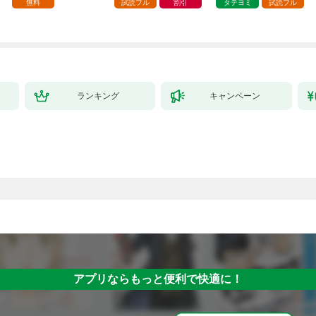
種族を嫁にする～（コ
壊した～
無料
試読フル
割引
タテヨミ
試読フル
ミック） 1
ランキング
キャンペーン
アプリならもっと便利で快適に！