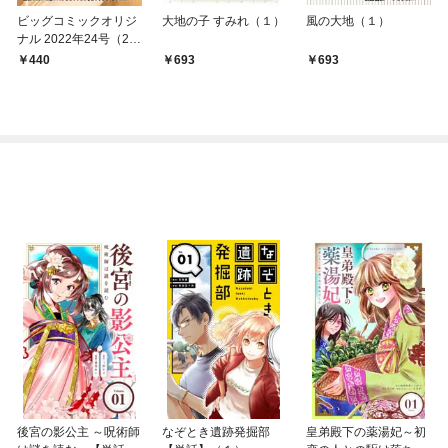
ビッグコミックオリジ
大地の子 すみれ（１）
風の大地（１）
ナル 2022年24号（20
22年12月5日発売)
440
693
693
後宮の影公主 ～呪術師
なぞとき遺跡発掘部
皇弟殿下の薬湯妃～初