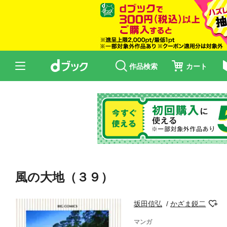
作品検索
カート
風の大地（３９）
坂田信弘
かざま鋭二
マンガ