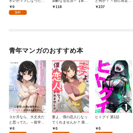
オレがママになった話
加齢なる生活～【単
ど何か？ ～自己肯定モ
～【単話】（１）
話】（１）
ンスターのミスコン無
0
118
237
双～【単話】（１）
無料
青年マンガのおすすめ本
３か月なら、大丈夫だ
妻よ、僕の恋人になっ
ヒトグイ 第1話
と思ってた。～留学し
てくれませんか？ 第1
た僕の留守中に、一途
話
0
0
0