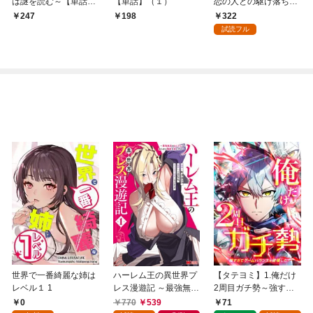
は謎を読む～【単話】
【単話】（１）
恋の人との駆け落ち先
（１）
は後宮でした～【単
322
247
198
話】（１）
試読フル
世界で一番綺麗な姉は
ハーレム王の異世界プ
【タテヨミ】1.俺だけ
レベル１ 1
レス漫遊記 ～最強無双
2周目ガチ勢～強すぎ
のおじさんはあらゆる
てゲームバランスを破
0
770
539
71