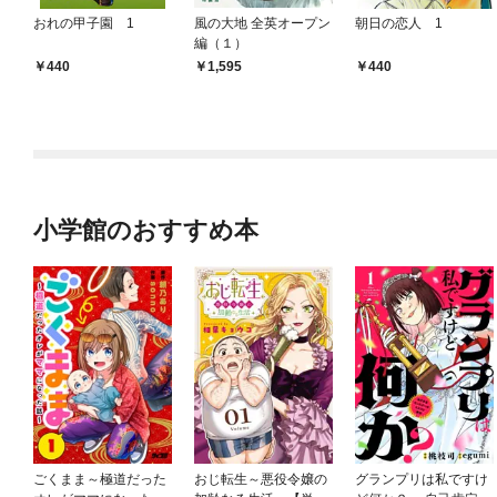
おれの甲子園 1
風の大地 全英オープン
朝日の恋人 1
編（１）
440
1,595
440
小学館のおすすめ本
ごくまま～極道だった
おじ転生～悪役令嬢の
グランプリは私ですけ