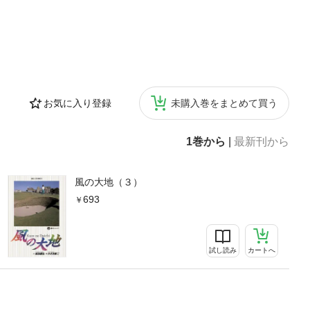
お気に入り登録
未購入巻をまとめて買う
1巻から
|
最新刊から
風の大地（３）
693
試し読み
カートへ