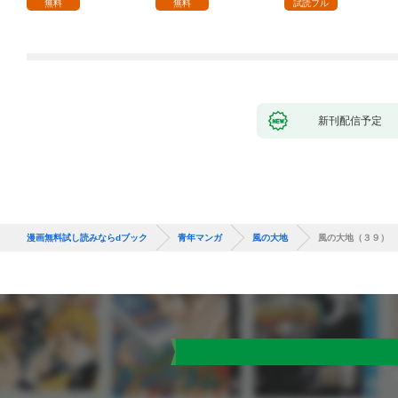
な彼女が汚されるまで
無料
無料
試読フル
～ 1話
新刊配信予定
漫画無料試し読みならdブック
青年マンガ
風の大地
風の大地（３９）