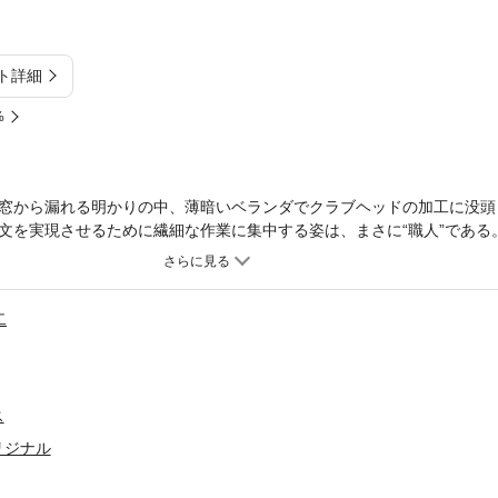
ト詳細
%
窓から漏れる明かりの中、薄暗いベランダでクラブヘッドの加工に没頭
文を実現させるために繊細な作業に集中する姿は、まさに“職人”である
を告げ、迎えたマスターズ3日目の朝。そこには、ひと時の安らぎの中
二
ス
リジナル