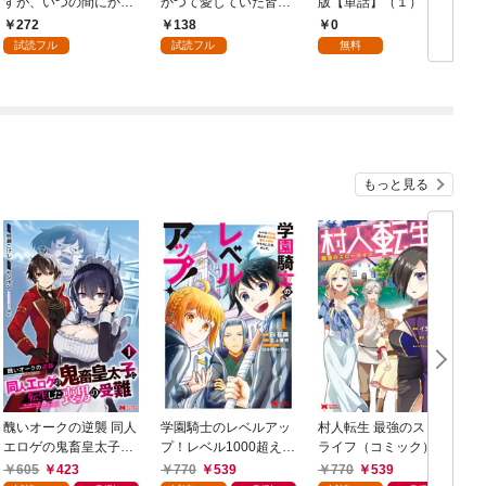
すが、いつの間にか花
かつて愛していた皆さ
版【単話】（１）
9
嫁として溺愛されてい
まへ 私のことなどお忘
272
138
0
ます【単話】（１）
れですか？～【単話】
試読フル
試読フル
無料
（１）
もっと見る
醜いオークの逆襲 同人
学園騎士のレベルアッ
村人転生 最強のスロー
エロゲの鬼畜皇太子に
プ！レベル1000超えの
ライフ（コミック） 1
転生した喪男の受難
転生者、落ちこぼれク
605
423
770
539
770
539