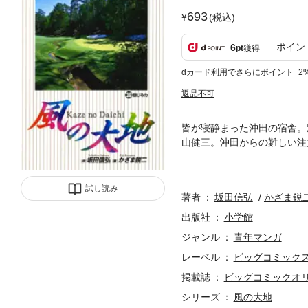
693
(税込)
ポイン
6
pt
獲得
dカード利用でさらにポイント+2
返品不可
皆が寝静まった沖田の宿舎。
山健三。沖田からの難しい注
したその作業も無事に終わり
沖田と麗子の姿があった…。
試し読み
著者
坂田信弘
かざま鋭
出版社
小学館
ジャンル
青年マンガ
レーベル
ビッグコミック
掲載誌
ビッグコミックオ
シリーズ
風の大地