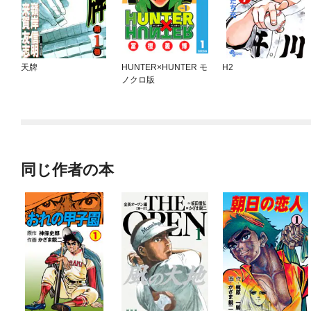
天牌
HUNTER×HUNTER モ
H2
ノクロ版
同じ作者の本