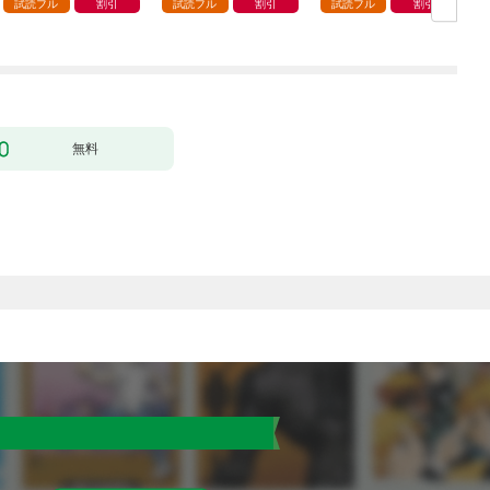
（コミック） 1
ラスに入学。そして、
試読フル
割引
試読フル
割引
試読フル
割引
（コミック） 1
ク
無料