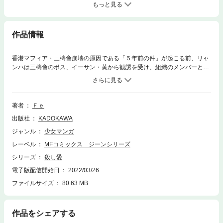
もっと見る
作品情報
香港マフィア・三檮會崩壊の原因である「５年前の件」が起こる前、リャ
ンハは三檮會のボス、イーサン・黄から勧誘を受け、組織のメンバーとな
った。一方、指導役としてリャンハとホーの面倒をみる役を任されたスン
ウは、ふたりと行動を共にする傍ら、敵対するイーサン・黄・Jrと繋がり
暗躍しており…。愛と死が背中合わせの大人気ラブ・サスペンス第12巻。
著者
Ｆｅ
出版社
KADOKAWA
ジャンル
少女マンガ
レーベル
MFコミックス ジーンシリーズ
シリーズ
殺し愛
電子版配信開始日
2022/03/26
ファイルサイズ
80.63 MB
作品をシェアする