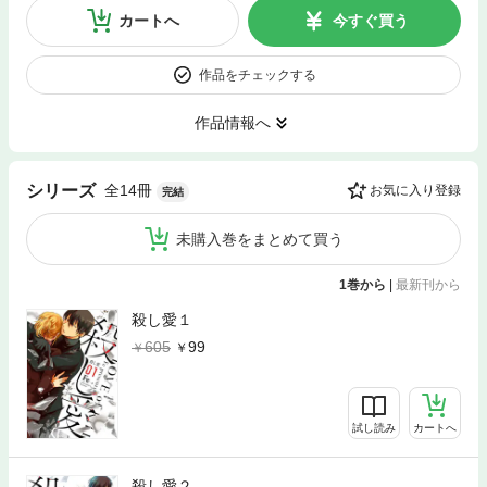
カートへ
今すぐ買う
作品をチェックする
作品情報へ
全14冊
シリーズ
お気に入り登録
完結
未購入巻をまとめて買う
1巻から
|
最新刊から
殺し愛１
605
99
試し読み
カートへ
殺し愛２