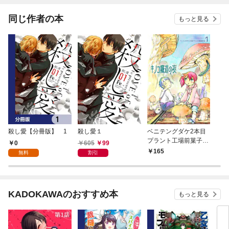
同じ作者の本
もっと見る
殺し愛【分冊版】 1
殺し愛１
ベニテングダケ2本目
プラント工場前菓子店
0
605
99
1-キノコ鐵道の夜
165
無料
割引
KADOKAWAのおすすめ本
もっと見る