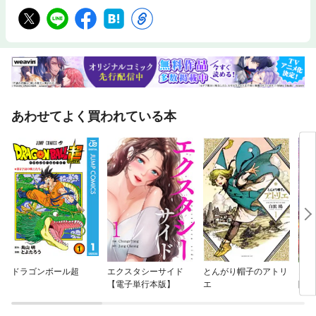
あわせてよく買われている本
ドラゴンボール超
エクスタシーサイド
とんがり帽子のアトリ
お求
【電子単行本版】
エ
陛下
ック