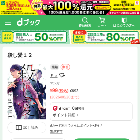
作品検索
カート
はじめての方へ
殺し愛１２
完結
割引
Ｆｅ
マンガ
99
(税込)
693
(2026/08/20まで)
0
pt
獲得
ポイント詳細
dカード利用でさらにポイント+2%
試し読み
返品不可