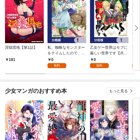
淫獄団地【第1話】
私、蜘蛛なモンスター
乙女ゲー世界はモブに
乙女
をテイムしたので、ス
厳しい世界です【共和
厳し
パイダーシルクで裁縫
国編】【分冊版】 1
国
0
0
8
181
を頑張ります！【分冊
無料
無料
試
版】 1
少女マンガのおすすめ本
もっと見る