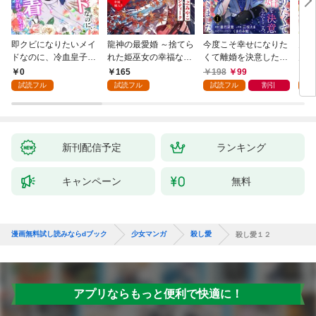
即クビになりたいメイ
龍神の最愛婚 ～捨てら
今度こそ幸せになりた
鬼条
ドなのに、冷血皇子に
れた姫巫女の幸福な嫁
くて離婚を決意したと
見初
執着されています第1
入り～: 1
ころ、無表情な旦那様
～１
0
165
198
99
1
話
が「愛してる」と言っ
試読フル
試読フル
試読フル
割引
試
てきました。1
新刊配信予定
ランキング
キャンペーン
無料
漫画無料試し読みならdブック
少女マンガ
殺し愛
殺し愛１２
アプリならもっと便利で快適に！