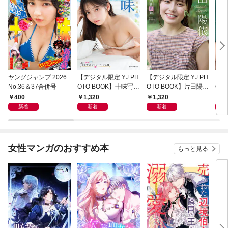
ヤングジャンプ 2026
【デジタル限定 YJ PH
【デジタル限定 YJ PH
【デ
No.36＆37合併号
OTO BOOK】十味写真
OTO BOOK】片田陽依
OT
集「続・『ぽみ』！？
写真集「羽色日和」
写真
400
1,320
1,320
1,
どこでもトレイン・ベ
リ」
新着
新着
新着
トナム篇」
女性マンガのおすすめ本
もっと見る