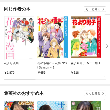
てく
OMI
同じ作者の本
もっと見る
花より漫画
花のち晴れ～花男 Nex
花より男子 カラー版 1
花
t Season～ 1
Ｎｅ
ｎ～
1,870
459
518
7
集英社のおすすめ本
もっと見る