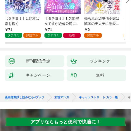
【タテヨミ】1.野茨は
【タテヨミ】1.欠陥聖
売られた辺境伯令嬢は
千鶴
霜を抱く
女ですが絶倫公爵にす
隣国の王太子に溺愛さ
に一
がられています
れる 1
【分
71
71
0
0
家の
タテヨミ
試読フル
タテヨミ
新着
試読フル
新刊配信予定
ランキング
キャンペーン
無料
漫画無料試し読みならdブック
女性マンガ
キャットストリート カラー版
キ
アプリならもっと便利で快適に！