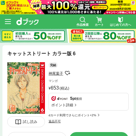
作品検索
カート
はじめての方へ
キャットストリート カラー版 6
完結
神尾葉子
マンガ
653
(税込)
5
pt
獲得
ポイント詳細
dカード利用でさらにポイント+2%
試し読み
返品不可