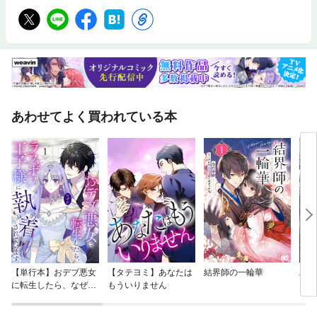
あわせてよく買われている本
【単行本】おデブ悪女
【タテヨミ】あなたは
結界師の一輪華
バッ
に転生したら、なぜか
もういりません
ロイ
ラスボス王子様に執着
今世
されています
りが