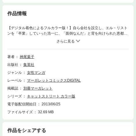
作品情報
【デジタル着色によるフルカラー版！】自ら会社を設立し、エル・リスト
ンを「卒業」していった浩一に、「面倒なんだ」と背を向けられた恵都
は、その直後玲から別れの言葉を告げられる。「自分は誰も幸せにできな
い」そう思う恵都は、スクール長に自分の力で掴んだ幸せでしか他人を包
み込むことはできないと言われ、芸能界への復帰を決意し…。
著者
神尾葉子
出版社
集英社
ジャンル
女性マンガ
レーベル
マーガレットコミックスDIGITAL
掲載誌
別冊マーガレット
シリーズ
キャットストリート カラー版
電子版配信開始日
2013/06/25
ファイルサイズ
32.69 MB
作品をシェアする