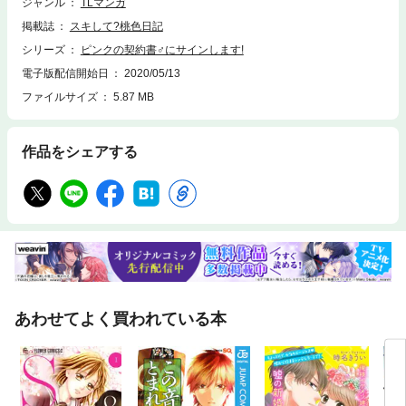
ジャンル
TLマンガ
掲載誌
スキして?桃色日記
シリーズ
ピンクの契約書♂にサインします!
電子版配信開始日
2020/05/13
ファイルサイズ
5.87 MB
作品をシェアする
あわせてよく買われている本