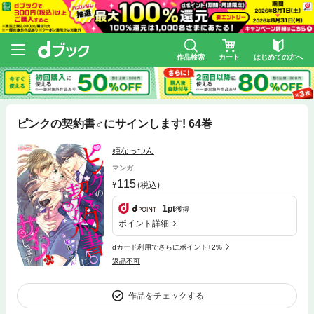
作品検索
カート
はじめての方へ
ピンクの契約書♂にサインします! 64巻
姫なっつん
マンガ
115
(税込)
1
pt
獲得
ポイント詳細
dカード利用でさらにポイント+2%
返品不可
作品をチェックする