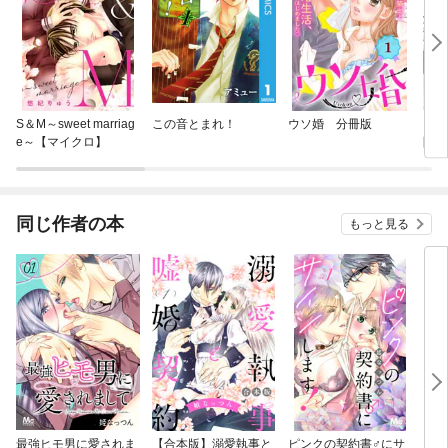
S＆M～sweet marriag
この音とまれ！
ウソ婚 分冊版
ここ
e～【マイクロ】
間で
同じ作者の本
もっと見る
最強ヒモ男に愛されま
【合本版】溺愛執事と
ピンクの契約書♂にサ
ピン