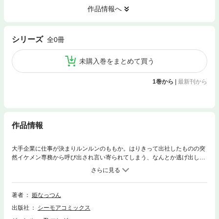
作品情報へ
シリーズ
全0冊
未購入巻をまとめて買う
1巻から
|
最新刊から
作品情報
大手企業に仕事が決まりルンルンのももか。はりきって出社したものの突
然イケメン専務から呼び出され言い寄られてしまう、なんとか逃げ出して
課長に助けを求めてみたけど、さらにドキドキな展開がまっていて…イケ
メンエリートとの玉の輿結婚と引き換えに待ってる「ありえない契約」っ
て…？【桃色日記】
著者
姫なっつん
出版社
シーモアコミックス