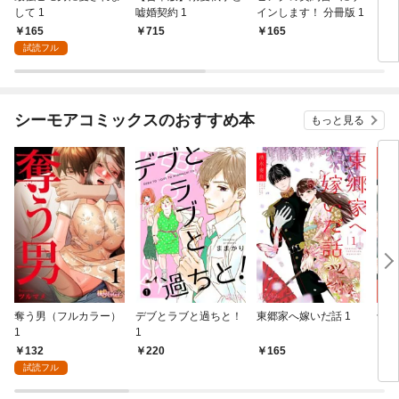
して 1
嘘婚契約 1
インします！ 分冊版 1
イン
165
715
165
6
試読フル
シーモアコミックスのおすすめ本
もっと見る
奪う男（フルカラー）
デブとラブと過ちと！
東郷家へ嫁いだ話 1
十億
1
1
ちの
132
220
165
1
試読フル