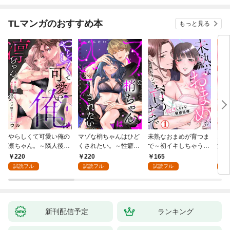
TLマンガのおすすめ本
もっと見る
やらしくて可愛い俺の
マゾな梢ちゃんはひど
未熟なおまめが育つま
お見
凛ちゃん。～隣人後輩
くされたい。～性癖マ
で～初イキしちゃう敏
筋肉
くんのイキすぎた執着
ッチした後輩と欲望の
感指導～1
絶寸
220
220
165
1
にハメ堕とされる～(1)
ままにセックスしたら
1【
試読フル
試読フル
試読フル
試
～(1)
付き
新刊配信予定
ランキング