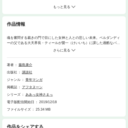
もっと見る
作品情報
魂を審問する裁きの門で目にした女神と人との悲しい未来。ベルダンディ
ーの父である大天界長・ティールが螢一（けいいち）に課した過酷なバイ
クレース。試練につぐ試練を乗り越えたふたりが、さらに強い愛と勇気を
胸に抱いて帰ってきた!! あとは無事に地上界へ帰還するだけ。しかしそ
の時、魔界と地上界をつなぐゲートは徐徐に閉じかけていた!!
著者
藤島康介
出版社
講談社
ジャンル
青年マンガ
掲載誌
アフタヌーン
シリーズ
ああっ女神さまっ
電子版配信開始日
2019/12/18
ファイルサイズ
25.34 MB
作品をシェアする