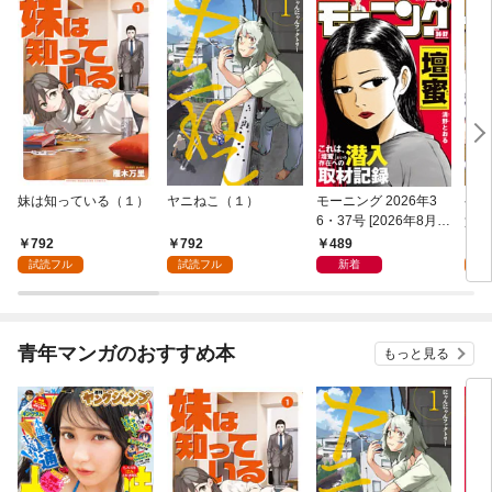
妹は知っている（１）
ヤニねこ（１）
モーニング 2026年3
ゲー
6・37号 [2026年8月6
貴族
日発売]
外れ
792
792
489
7
を駆
試読フル
試読フル
新着
試
して
青年マンガのおすすめ本
もっと見る