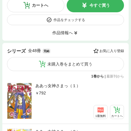
カートへ
今すぐ買う
作品をチェックする
作品情報へ
全48冊
シリーズ
お気に入り登録
完結
未購入巻をまとめて買う
1巻から
|
最新刊から
ああっ女神さまっ（１）
792
1冊無料
カートへ