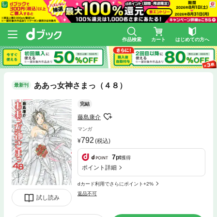
作品検索
カート
はじめての方へ
ああっ女神さまっ（４８）
最新刊
完結
藤島康介
マンガ
792
(税込)
7
pt
獲得
ポイント詳細
dカード利用でさらにポイント+2%
返品不可
試し読み