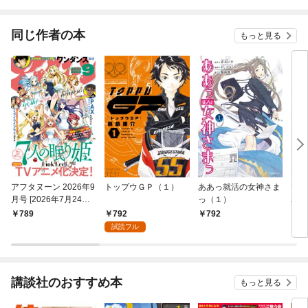
同じ作者の本
もっと見る
アフタヌーン 2026年9
トップウＧＰ（１）
ああっ就活の女神さま
サク
月号 [2026年7月24日
っ（１）
二部
発売]
792
789
792
7
試読フル
講談社のおすすめ本
もっと見る