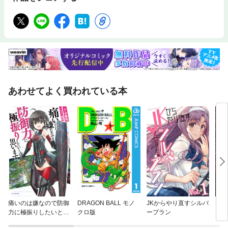
あわせてよく買われている本
痛いのは嫌なので防御
DRAGON BALL モノ
JKからやり直すシルバ
モン
力に極振りしたいと思
クロ版
ープラン
います。