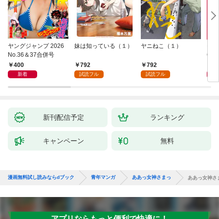
ヤングジャンプ 2026
妹は知っている（１）
ヤニねこ（１）
モー
No.36＆37合併号
6・3
日発
400
792
792
4
新着
試読フル
試読フル
新刊配信予定
ランキング
キャンペーン
無料
漫画無料試し読みならdブック
青年マンガ
ああっ女神さまっ
ああっ女神さ
アプリならもっと便利で快適に！