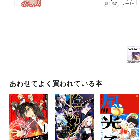
試し読み
カートへ
あわせてよく買われている本