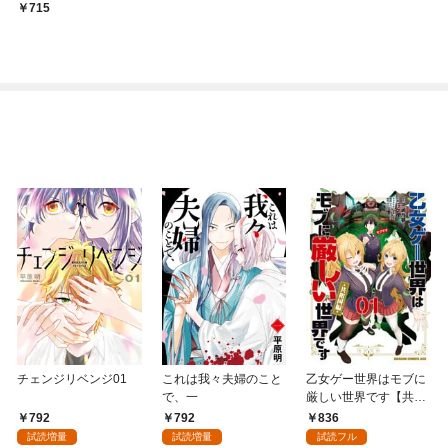
715
チェンジリベンジ01
これは我々夫婦のこと
乙女ゲー世界はモブに
で、一
厳しい世界です【共和
国編】 ０１
792
792
836
試読増量
試読増量
試読フル