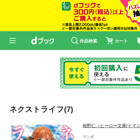
作品検索
カート
ネクストライフ(7)
相野仁（ヒーロー文庫/イマ
マンガ