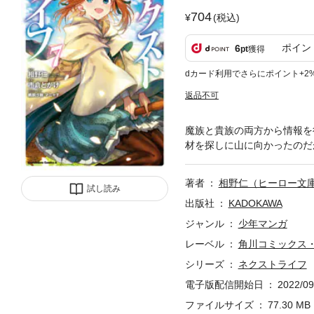
704
(税込)
ポイン
6
pt
獲得
dカード利用でさらにポイント+2
返品不可
魔族と貴族の両方から情報を
材を探しに山に向かったのだ
著者
相野仁（ヒーロー文庫
試し読み
出版社
KADOKAWA
ジャンル
少年マンガ
レーベル
角川コミックス
シリーズ
ネクストライフ
電子版配信開始日
2022/09
ファイルサイズ
77.30 MB