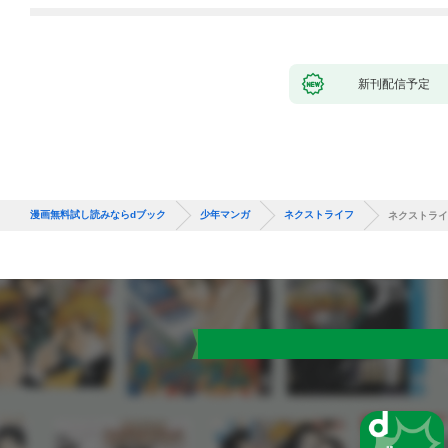
たちのおかげで何も困
女』と呼ばれるように
らない件～ 第1話
なる～ 第1話
新刊配信予定
漫画無料試し読みならdブック
少年マンガ
ネクストライフ
ネクストライフ