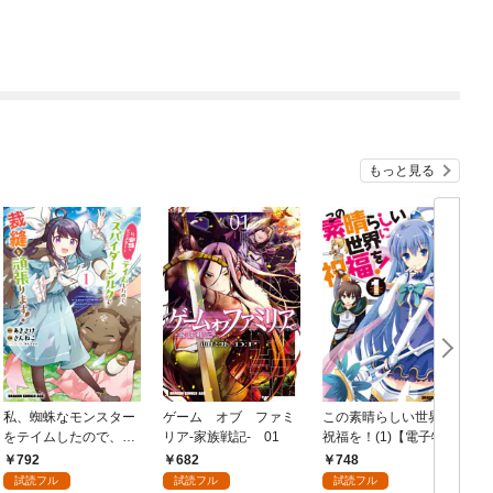
もっと見る
私、蜘蛛なモンスター
ゲーム オブ ファミ
この素晴らしい世界に
をテイムしたので、ス
リア-家族戦記- 01
祝福を！(1)【電子特別
パイダーシルクで裁縫
版】
792
682
748
を頑張ります！ 1
試読フル
試読フル
試読フル