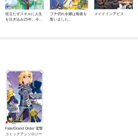
役立たずスキルに人生
ブチ切れ令嬢は報復を
メイドインアビス
を注ぎ込み25年、今さ
誓いました。
ら最強の冒険譚
Fate/Grand Order 電撃
コミックアンソロジー