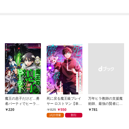
魔王の息子だけど…勇
死に戻る魔王級プレイ
万年ヒラ教師の支援魔
者パーティでヒーラー
ヤー ロストマン【単行
術師、最強の賢者にな
やってます。1
本版】 1巻
る～不人気の支援魔術
825
550
220
￥781
師は給料泥棒だと魔術
試読増量
割引
大学をクビになった
が、出世した元教え子