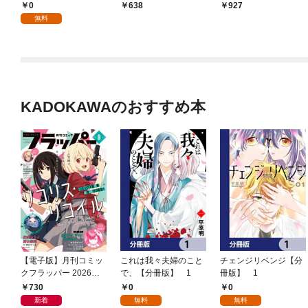
0
638
927
無料
KADOKAWAのおすすめ本
【電子版】月刊コミッ
これは我々夫婦のこと
チェンジリベンジ【分
クフラッパー 2026年9
で、【分冊版】 1
冊版】 1
月号
730
0
0
新着
無料
無料