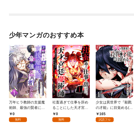
少年マンガのおすすめ本
万年ヒラ教師の支援魔
社畜過ぎて仕事を辞め
少女は異世界で『殺戮
術師、最強の賢者にな
ることにした天才宮廷
の才能』に目覚める(話
る～不人気の支援魔術
魔術師～辺境の地でス
売り) #1
0
0
165
師は給料泥棒だと魔術
ローライフを夢見る
無料
無料
試読フル
大学をクビになった
が、不届き者を倒して
が、出世した元教え子
いたら『最果ての魔