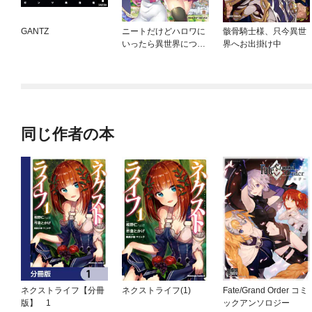
GANTZ
ニートだけどハロワに
骸骨騎士様、只今異世
いったら異世界につれ
界へお出掛け中
てかれた
同じ作者の本
ネクストライフ【分冊
ネクストライフ(1)
Fate/Grand Order コミ
版】 1
ックアンソロジー