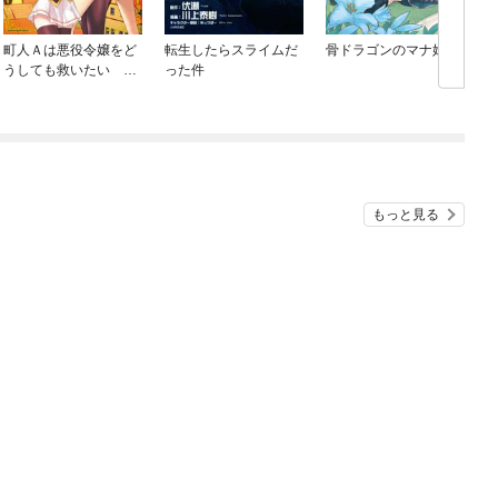
町人Ａは悪役令嬢をど
転生したらスライムだ
骨ドラゴンのマナ娘
うしても救いたい ～
った件
どぶと空と氷の姫君～
もっと見る