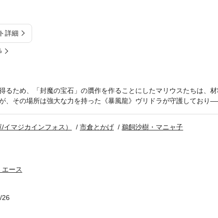
ト詳細
%
得るため、「封魔の宝石」の贋作を作ることにしたマリウスたちは、材
が、その場所は強大な力を持った《暴風龍》ヴリドラが守護しており―
/イマジカインフォス）
市倉とかげ
鵜飼沙樹・マニャ子
・エース
/26