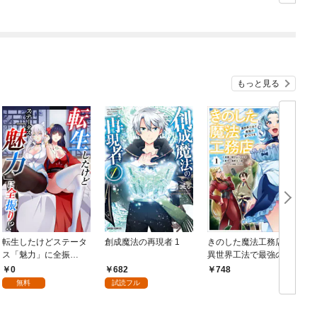
もっと見る
転生したけどステータ
創成魔法の再現者 1
きのした魔法工務店
ス「魅力」に全振
異世界工法で最強の家
り！？(1)
づくりを（コミック）
0
682
748
１
無料
試読フル