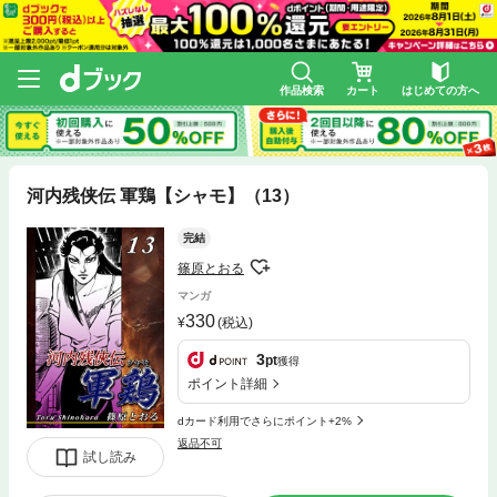
作品検索
カート
はじめての方へ
河内残侠伝 軍鶏【シャモ】（13）
完結
篠原とおる
マンガ
330
(税込)
3
pt
獲得
ポイント詳細
dカード利用でさらにポイント+2%
返品不可
試し読み