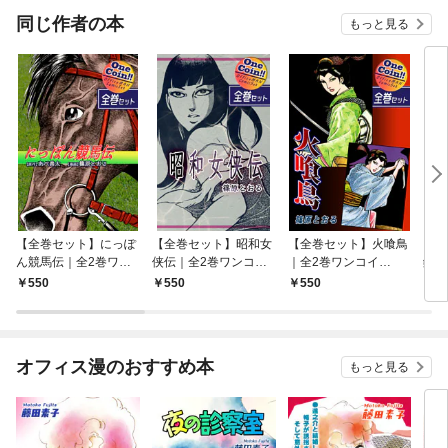
同じ作者の本
もっと見る
【全巻セット】にっぽ
【全巻セット】昭和女
【全巻セット】火喰鳥
【全
ん競馬伝｜全2巻ワン
侠伝｜全2巻ワンコイ
｜全2巻ワンコイ
鑑識
コイン！！
ン！！
ン！！
ンコ
550
550
550
5
オフィス漫のおすすめ本
もっと見る