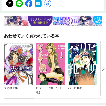
あわせてよく買われている本
天と献上姫
ビューティ男【分冊
パリピ孔明
私は
版】
ガシ