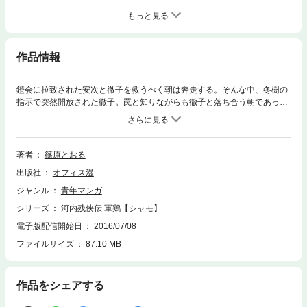
もっと見る
作品情報
鐙会に拉致された安次と徹子を救うべく朝は奔走する。そんな中、冬樹の
指示で突然開放された徹子。罠と知りながらも徹子と落ち合う朝であった
が、潜伏先に決めたラブホテルが次々と包囲されていく……徹子の服に発
信機が仕込まれていたのだ。周囲を固められ、さらに冬樹率いる鐙会の強
者がホテル内を強襲！！ ついに物置部屋にまで追い詰められた朝と徹
子。その扉に開けられた穴から放り込まれたのは……手榴弾であった！？
著者
篠原とおる
一方、奥大和のプロジェクトは大詰めを迎え、謎の建造物の完成が近づ
出版社
オフィス漫
いていた。クライマックス目前！ 蠢くどす黒い意志を感じながら、父の
無念を晴らすため、《八尾の軍鶏》こと岩瀬朝が巨悪と闘う！ 第13巻
ジャンル
青年マンガ
（全14巻）。
シリーズ
河内残侠伝 軍鶏【シャモ】
電子版配信開始日
2016/07/08
ファイルサイズ
87.10 MB
作品をシェアする