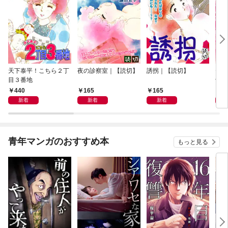
天下泰平！こちら２丁
夜の診察室｜【読切】
誘拐｜【読切】
テレ
目３番地
切】
440
165
165
1
新着
新着
新着
青年マンガのおすすめ本
もっと見る