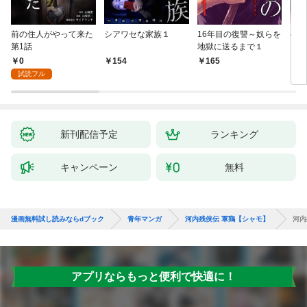
前の住人がやって来た
シアワセな家族１
16年目の復讐～奴らを
ベイ
第1話
地獄に送るまで１
エブ
版】
0
154
165
2
試読フル
新刊配信予定
ランキング
キャンペーン
無料
漫画無料試し読みならdブック
青年マンガ
河内残侠伝 軍鶏【シャモ】
河内
アプリならもっと便利で快適に！