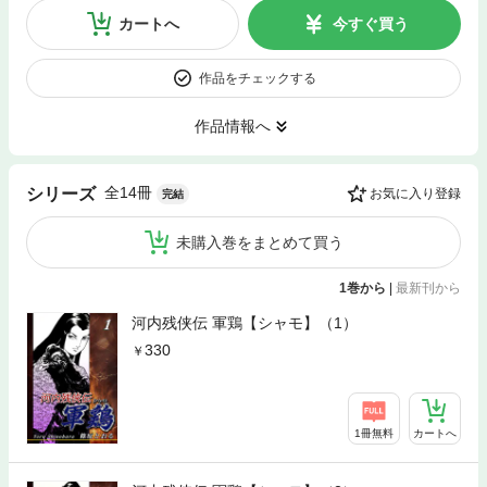
カートへ
今すぐ買う
作品をチェックする
作品情報へ
全14冊
シリーズ
お気に入り登録
完結
未購入巻をまとめて買う
1巻から
|
最新刊から
河内残侠伝 軍鶏【シャモ】（1）
330
1冊無料
カートへ