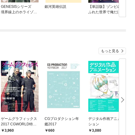
GENESISシリーズ
銀河英雄伝説
【単話版】ゾンビのあ
境界線上のホライゾン
ふれた世界で俺だけが
NEXT BOX
襲われない（フルカラ
ー）
もっと見る
ゲームグラフィックス
CGプロダクション年
デジタル作画アニメー
C
2017 CGWORLD特別
鑑2017
ション
8
編集版
3,960
660
3,080