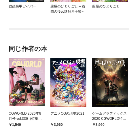
強殖装甲ガイバー
薬屋のひとりごと～猫
薬屋のひとりごと
猫の後宮謎解き手帳～
同じ作者の本
CGWORLD 2026年8
アニメCGの現場2021
ゲームグラフィックス
月号 vol.336（特集：
2020 CGWORLD特別
『Mori Calliope M
編集版
1,540
3,960
3,960
V』）