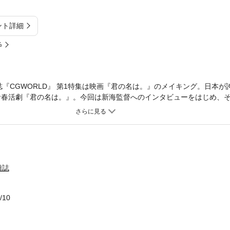
ント詳細
%
『CGWORLD』 第1特集は映画『君の名は。』のメイキング。日本が
青春活劇『君の名は。』。今回は新海監督へのインタビューをはじめ、
の取材を通じて、新海監督作品がいかにして生み出されているのか紐解
雑誌
/10