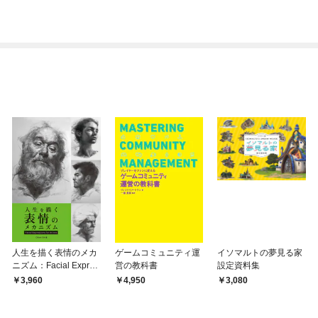
人生を描く表情のメカ
ゲームコミュニティ運
イソマルトの夢見る家
ニズム：Facial Expres
営の教科書
設定資料集
sions for Artists
3,960
4,950
3,080