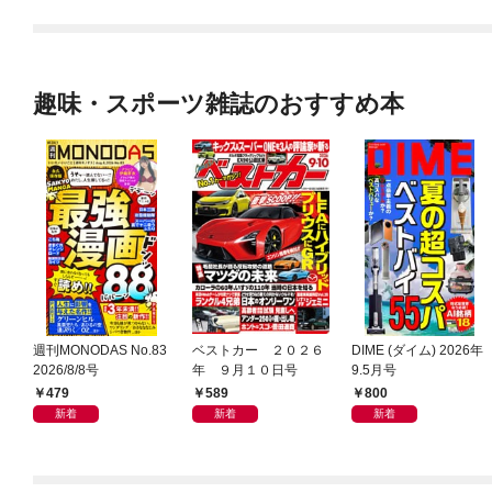
趣味・スポーツ雑誌のおすすめ本
週刊MONODAS No.83
ベストカー ２０２６
DIME (ダイム) 2026年
2026/8/8号
年 ９月１０日号
9.5月号
479
589
800
新着
新着
新着