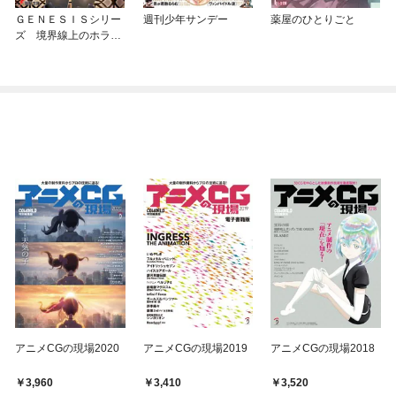
ＧＥＮＥＳＩＳシリー
週刊少年サンデー
薬屋のひとりごと
ズ 境界線上のホライ
ゾン
アニメCGの現場2020
アニメCGの現場2019
アニメCGの現場2018
3,960
3,410
3,520