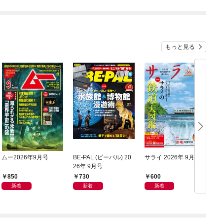
もっと見る
ムー2026年9月号
BE-PAL (ビーパル) 20
サライ 2026年 9月号
M
26年 9月号
850
730
600
新着
新着
新着