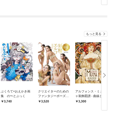
もっと見る
ぶくろて×おえかき画
クリエイターのための
アルフォンス・ミュシ
集 の〜とぶっく
ファンタジーポーズ集
ャ装飾図譜 - 曲線と色
1 妖精・エルフ
彩の世界 -
3,740
3,520
3,300