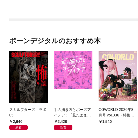
ボーンデジタルのおすすめ本
スカルプターズ・ラボ
手の描き方とポーズア
CGWORLD 2026年8
05
イデア：「見たまま描
月号 vol.336（特集：
く」から「思い通りに
『Mori Calliope M
2,640
2,420
1,540
描く」へ
V』）
新着
新着