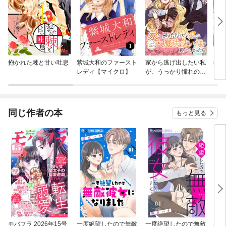
抱かれた棘と甘い吐息
紫城大和のファースト
家から逃げ出したい私
no
レディ【マイクロ】
が、うっかり憧れの大
んの
魔法使い様を買ってし
まったら（コミック）
【分冊版】
同じ作者の本
もっと見る
モバフラ 2026年15号
一度絶望したので無敵
一度絶望したので無敵
ある