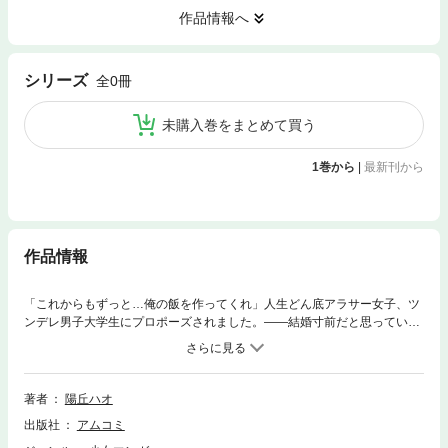
作品情報へ
シリーズ
全0冊
未購入巻をまとめて買う
1巻から
|
最新刊から
作品情報
「これからもずっと…俺の飯を作ってくれ」人生どん底アラサー女子、ツ
ンデレ男子大学生にプロポーズされました。――結婚寸前だと思っていた
彼氏に遊ばれていたことが発覚した元料理人・綾瀬美都(あやせ みと)32
歳。恋人も仕事も失い、途方に暮れていた美都は、突然現れたツンデレ男
子・六音(ろくね)に無理矢理謎の場所に連れて行かれ、手料理を作ること
に!年下男子に翻弄されるアラサー女子と不器用だけど一途なツンデレ男子
著者
陽丘ハオ
のおいしい関係は胸キュンの連続で…!?
出版社
アムコミ