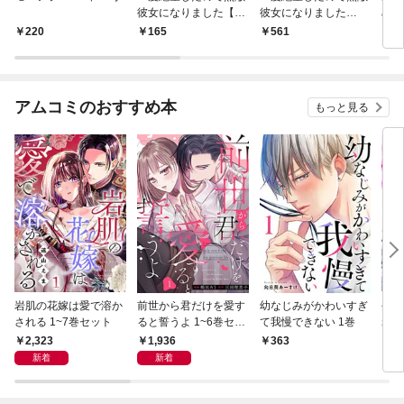
彼女になりました【マ
彼女になりました
めて
イクロ】（１）
（１）
220
165
561
5
アムコミのおすすめ本
もっと見る
岩肌の花嫁は愛で溶か
前世から君だけを愛す
幼なじみがかわいすぎ
今夜
される 1~7巻セット
ると誓うよ 1~6巻セッ
て我慢できない 1巻
れま
ト
2,323
1,936
363
3
新着
新着