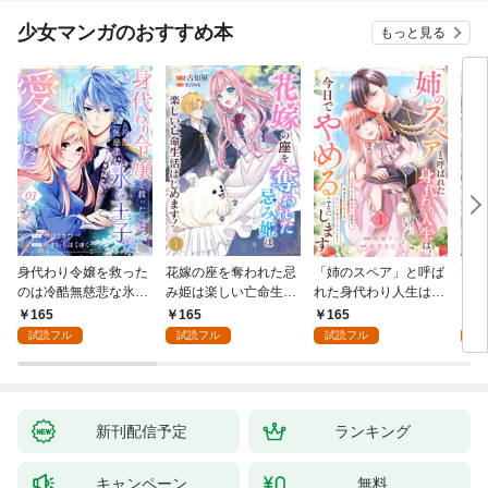
少女マンガのおすすめ本
もっと見る
身代わり令嬢を救った
花嫁の座を奪われた忌
「姉のスペア」と呼ば
大好
のは冷酷無慈悲な氷の
み姫は楽しい亡命生活
れた身代わり人生は、
うお
王子の愛でした１
はじめます！１
今日でやめることにし
１
165
165
165
1
ます～辺境で自由を満
試読フル
試読フル
試読フル
試
喫中なので、今さら真
の聖女と言われても知
りません！～１
新刊配信予定
ランキング
キャンペーン
無料