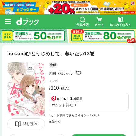
作品検索
カート
はじめての方へ
noicomiひとりじめして、奪いたい13巻
完結
美園
ゆいっと
マンガ
110
(税込)
1
pt
獲得
ポイント詳細
dカード利用でさらにポイント+2%
返品不可
試し読み