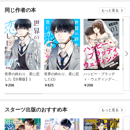
さら
ても
同じ作者の本
もっと見る
世界の終わり、君に恋
世界の終わり、君に恋
ハッピー・ブラッデ
ハッ
した【分冊版】1
した(1)
ィ・ウェディング～誓
ィ・
いのキスまであと何
いの
206
825
206
8
周？～【分冊版】1
周？
スターツ出版のおすすめ本
もっと見る