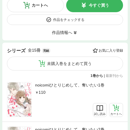
カートへ
今すぐ買う
作品をチェックする
作品情報へ
全15冊
シリーズ
お気に入り登録
完結
未購入巻をまとめて買う
1巻から
|
最新刊から
noicomiひとりじめして、奪いたい1巻
110
試し読み
カートへ
noicomiひとりじめして、奪いたい2巻