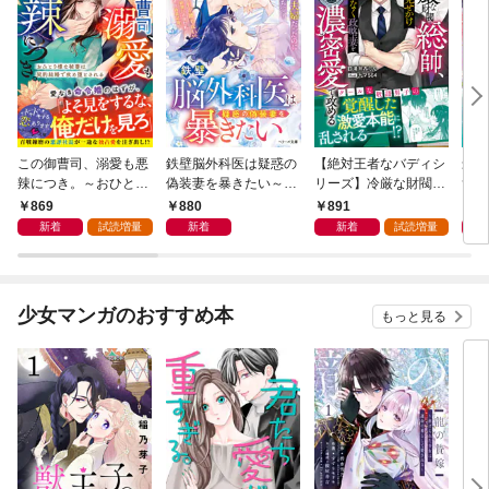
この御曹司、溺愛も悪
鉄壁脳外科医は疑惑の
【絶対王者なバディシ
最悪
辣につき。～おひとり
偽装妻を暴きたい～か
リーズ】冷厳な財閥総
ずが
様な秘書は契約結婚で
りそめ夫婦だったのに
帥、真面目と見せかけ
溺愛
869
880
891
8
攻め堕とされる～【S
溺愛が満ちて～【SS
容赦なく政略妻を濃密
【S
新着
試読増量
新着
新着
試読増量
S付き】
付き】
愛で攻める【電子限定
SS付き】
少女マンガのおすすめ本
もっと見る