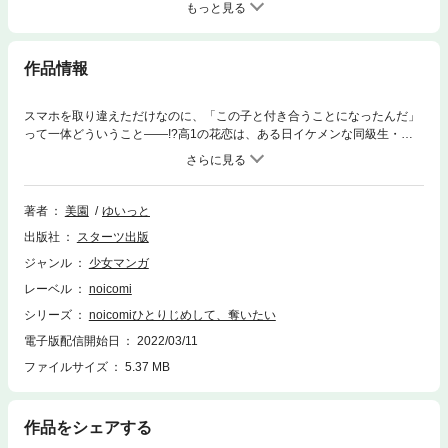
もっと見る
作品情報
スマホを取り違えただけなのに、「この子と付き合うことになったんだ」
って一体どういうこと――!?高1の花恋は、ある日イケメンな同級生・翔
とスマホを取り違えてしまう。好きな人へのメッセージを見られたくない
花恋は、なんとかして取り戻そうと奮闘！ だけど、なぜか翔の別れ話に
巻き込まれ、新生活は思わぬ方向に…？さりげない優しさで助けてくれる
ツンデレ男子にやられっぱなしの超キュン・リアルラブ！(この作品は電子
著者
美園
ゆいっと
コミック誌noicomi vol.66に収録されています。重複購入にご注意くださ
出版社
スターツ出版
い)
ジャンル
少女マンガ
レーベル
noicomi
シリーズ
noicomiひとりじめして、奪いたい
電子版配信開始日
2022/03/11
ファイルサイズ
5.37 MB
作品をシェアする