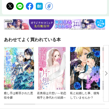
あわせてよく買われている本
癒し手は断罪された悪
若奥様は片想い～初恋
私と結婚した事、後悔
【単
役令嬢
相手と身代わり結婚～
していませんか？
気相
した
され