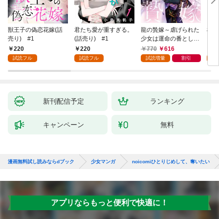
獣王子の偽恋花嫁(話
君たち愛が重すぎる。
龍の贄嫁～虐げられた
桜と
売り) #1
(話売り) #1
少女は運命の番として
愛される～ 1巻
220
220
770
616
2
試読フル
試読フル
試読増量
割引
試
新刊配信予定
ランキング
キャンペーン
無料
漫画無料試し読みならdブック
少女マンガ
noicomiひとりじめして、奪いたい
アプリならもっと便利で快適に！