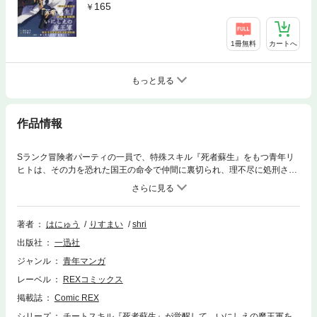
165
1冊無料
カートへ
もっと見る
作品情報
Sランク冒険者パーティの一員で、特殊スキル『死者蘇生』をもつ青年リ
ヒトは、その力を恐れた国王の命令で仲間に裏切られ、理不尽に処刑され
た。しかし自身のスキルで蘇ったリヒトは、人間たちに復讐を誓う――。
漫画内の告知等は過去のものとなりますので、ご注意ください。
著者
はにゅう
りすまい
shri
出版社
一迅社
ジャンル
青年マンガ
レーベル
REXコミックス
掲載誌
Comic REX
シリーズ
チートスキル『死者蘇生』が覚醒して、いにしえの魔王軍を