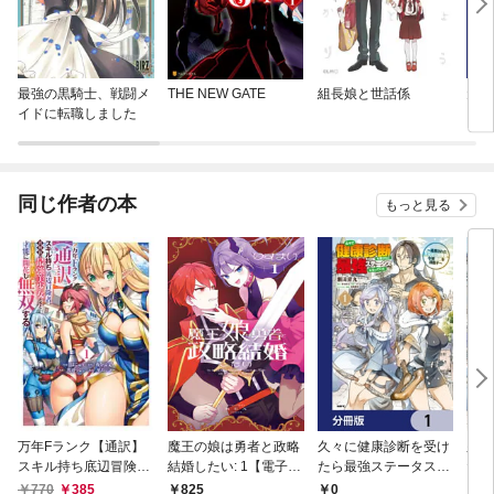
最強の黒騎士、戦闘メ
THE NEW GATE
組長娘と世話係
元・
イドに転職しました
ャラ
レイ
略中
同じ作者の本
もっと見る
万年Fランク【通訳】
魔王の娘は勇者と政略
久々に健康診断を受け
久々
スキル持ち底辺冒険
結婚したい: 1【電子限
たら最強ステータスに
たら
者、異種族の最強美少
定描き下ろし付き】
なっていた ～追放され
なっ
770
385
0
825
7