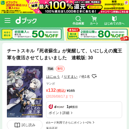
作品検索
カート
はじめての方へ
チートスキル『死者蘇生』が覚醒して、いにしえの魔王
軍を復活させてしまいました 連載版: 30
完結
割引
はにゅう
りすまい
他1名
マンガ
132
(税込)
165
(2026/08/17まで)
1
pt
獲得
ポイント詳細
dカード利用でさらにポイント+2%
試し読み
返品不可