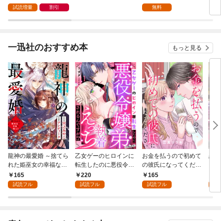
女たちとパーティーを
たオッサン冒険者、今
たオ
試読増量
割引
無料
組んで才能に開花し無
更英雄を目指す～【分
更英
双する 1巻
冊版】 1
一迅社のおすすめ本
もっと見る
龍神の最愛婚 ～捨てら
乙女ゲーのヒロインに
お金を払うので初めて
恋を
れた姫巫女の幸福な嫁
転生したのに悪役令嬢
の彼氏になってくださ
スが
入り～: 1
の弟（攻略対象外）に
い: 1
溺愛
165
220
165
2
執着えっちされるんで
試読フル
試読フル
試読フル
試
すが！？: 1