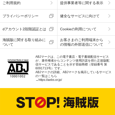
ご利用規約
提供事業者等に関する表示
プライバシーポリシー
健全なサービスに向けて
dアカウント2段階認証とは
Cookieの利用について
海賊版に関する取り組みに
お客さまのご利用端末から
ついて
の情報の外部送信について
ABJマークは、この電子書店・電子書籍配信サービス
が、著作権者からコンテンツ使用許諾を得た正規版配
信サービスであることを示す登録商標（登録番号 第
6091713号）です。
ABJマークの詳細、ABJマークを掲示しているサービス
の一覧はこちら
→
https://aebs.or.jp/