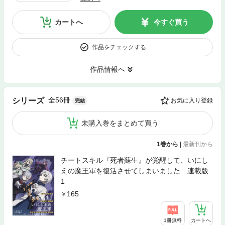
カートへ
今すぐ買う
作品をチェックする
作品情報へ
全56冊
シリーズ
お気に入り登録
完結
未購入巻をまとめて買う
1巻から
|
最新刊から
チートスキル『死者蘇生』が覚醒して、いにし
えの魔王軍を復活させてしまいました 連載版:
1
165
1冊無料
カートへ