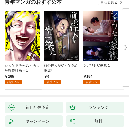
青年マンガのおすすめ本
もっと見る
シカケドキ～15年考え
前の住人がやって来た
シアワセな家族１
16
た復讐計画～１
第1話
地獄
165
0
154
1
試読フル
試読フル
試読フル
試
新刊配信予定
ランキング
キャンペーン
無料