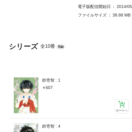
電子版配信開始日
2014/05
ファイルサイズ
38.88 MB
シリーズ
全10冊
完結
鉄壱智 : 1
607
カートへ
鉄壱智 : 4