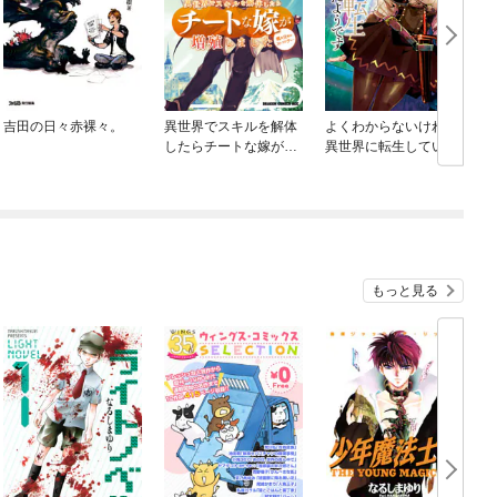
吉田の日々赤裸々。
異世界でスキルを解体
よくわからないけれど
したらチートな嫁が増
異世界に転生していた
殖しました 概念交差の
ようです
ストラクチャー
もっと見る