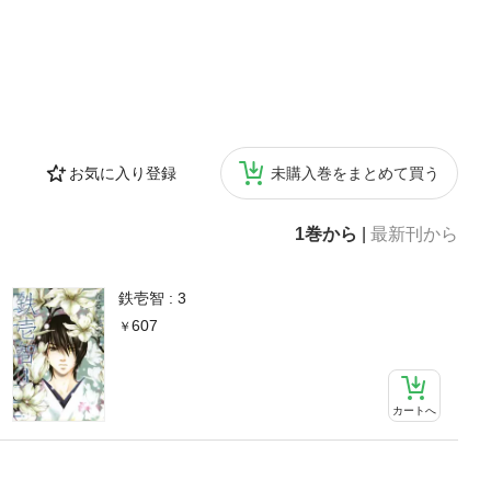
お気に入り登録
未購入巻をまとめて買う
1巻から
|
最新刊から
鉄壱智 : 3
607
カートへ