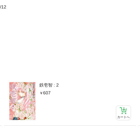
/12
鉄壱智 : 2
607
カートへ