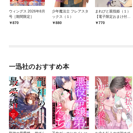
ウィングス 2026年8月
少年魔法士 フレアスタ
まれびと親指姫（１）
号［期間限定］
ックス（１）
【電子限定おまけ付
き】
870
880
770
一迅社のおすすめ本