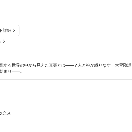
ト詳細
%
乱する世界の中から見えた真実とは――？人と神が織りなす一大冒険譚
始まり――。
ミックス