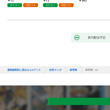
71
71
363
タテヨミ
試読フル
タテヨミ
試読フル
新刊配信予定
漫画無料試し読みならdブック
女性マンガ
鉄壱智
鉄壱智 : 10