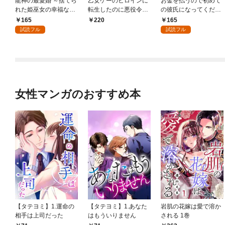
龍神の最愛婚 ～捨てら
乙女ゲーのヒロインに
お金を払うので初めて
れた姫巫女の幸福な嫁
転生したのに悪役令嬢
の彼氏になってくださ
入り～: 1
の弟（攻略対象外）に
い: 1
165
165
220
執着えっちされるんで
試読フル
試読フル
すが！？: 1
女性マンガのおすすめ本
【タテヨミ】1.運命の
【タテヨミ】1.あなた
岩肌の花嫁は愛で溶か
相手は上司だった
はもういりません
される 1巻