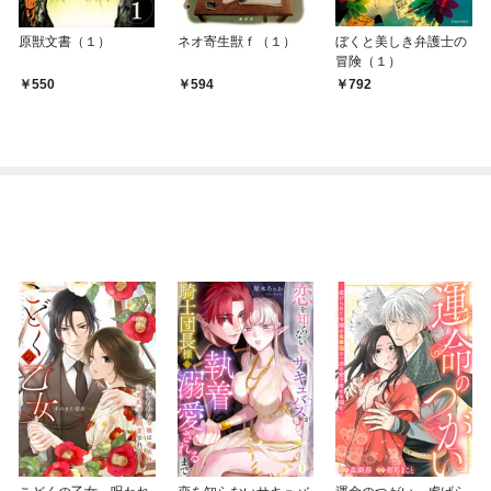
原獣文書（１）
ネオ寄生獣ｆ（１）
ぼくと美しき弁護士の
冒険（１）
550
594
792