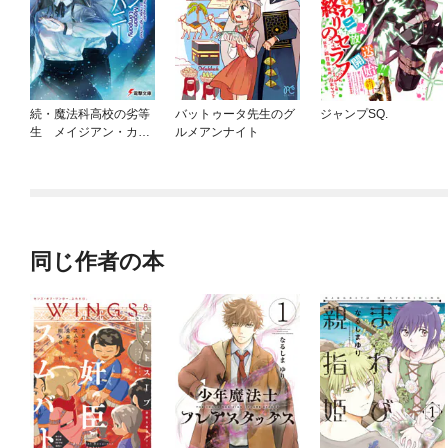
続・魔法科高校の劣等
バットゥータ先生のグ
ジャンプSQ.
生 メイジアン・カン
ルメアンナイト
パニー
同じ作者の本