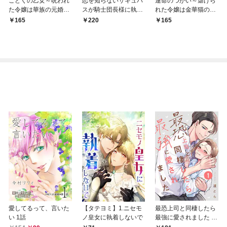
こどくの乙女～呪われ
恋を知らないサキュバ
運命のつがい～虐げら
た令嬢は華族の元婚約
スが騎士団長様に執着
れた令嬢は金華猫の一
者に溺愛される～: 1
溺愛されるまで: 1
途な愛で幸せを掴む～:
165
220
165
1
愛してるって、言いた
【タテヨミ】1.ニセモ
最恐上司と同棲したら
い 1話
ノ皇女に執着しないで
最強に愛されました 1
巻