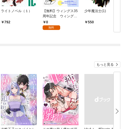
ライトノベル（１）
【無料】ウィングス35
少年魔法士(1)
R
周年記念 ウィング
ス・コミックスSELEC
0
792
550
TION
無料
もっと見る