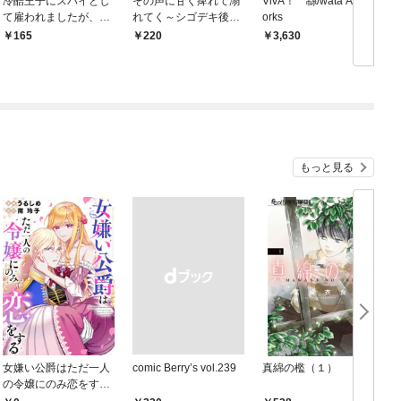
冷酷王子にスパイとし
その声に甘く痺れて溺
VivA！ 緜/wata Art W
て雇われましたが、結
れてく～シゴデキ後輩
orks
婚を迫られています: 1
は推しのメロ声配信者
165
220
￥3,630
でした～: 1
もっと見る
女嫌い公爵はただ一人
comic Berry’s vol.239
真綿の檻（１）
の令嬢にのみ恋をする
（分冊版）第１話