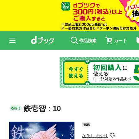
作品検索
カート
鉄壱智 : 10
最新刊
完結
なるしまゆり