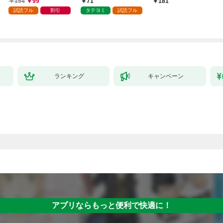
154
99
71
181
試読フル
割引
タテヨミ
試読フル
ランキング
キャンペーン
アプリならもっと便利で快適に！