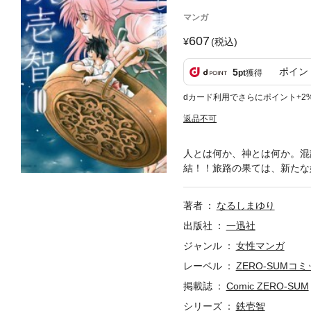
マンガ
607
(税込)
ポイン
5
pt
獲得
dカード利用でさらにポイント+2
返品不可
人とは何か、神とは何か。混
結！！旅路の果ては、新たな
著者
なるしまゆり
出版社
一迅社
ジャンル
女性マンガ
レーベル
ZERO-SUMコ
掲載誌
Comic ZERO-SUM
シリーズ
鉄壱智