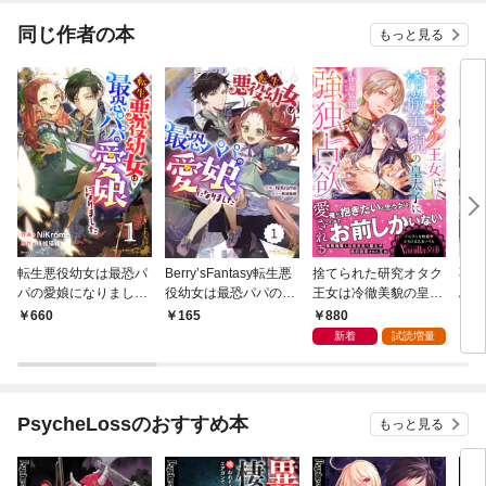
版】
同じ作者の本
もっと見る
転生悪役幼女は最恐パ
Berry’sFantasy転生悪
捨てられた研究オタク
不敗
パの愛娘になりました
役幼女は最恐パパの愛
王女は冷徹美貌の皇太
ぶ薬
1巻
娘になりました 1巻
子に強独占欲で愛され
みこ
880
660
165
7
る
新着
試読増量
PsycheLossのおすすめ本
もっと見る