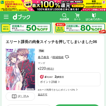
作品検索
カート
はじめての方へ
エリート課長の肉食スイッチを押してしまいました06
完結
春乃奏良
桃城猫緒
マンガ
220
(税込)
2
pt
獲得
ポイント詳細
dカード利用でさらにポイント+2%
返品不可
試し読み