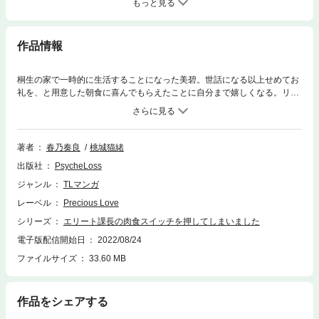
もっと見る
作品情報
桐生の家で一時的に生活することになった美碧。世話になる以上せめてお
礼を、と用意した朝食に喜んでもらえたことに自分まで嬉しくなる。リハ
ビリを兼ねて他の家事も行うが、一息つくと桐生のことばかり考えてる美
碧、伝えたい想いはあるが…。桃城猫緒原作「エリート課長の肉食スイッ
チを押してしまいました」のコミカライズ！
著者
春乃奏良
桃城猫緒
出版社
PsycheLoss
ジャンル
TLマンガ
レーベル
Precious Love
シリーズ
エリート課長の肉食スイッチを押してしまいました
電子版配信開始日
2022/08/24
ファイルサイズ
33.60 MB
作品をシェアする