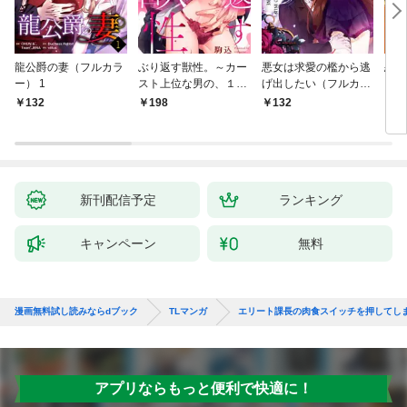
龍公爵の妻（フルカラ
ぶり返す獣性。～カー
悪女は求愛の檻から逃
恋す
ー） 1
スト上位な男の、１０
げ出したい（フルカラ
【fo
年越しの激愛１
ー） 1
132
198
132
2
新刊配信予定
ランキング
キャンペーン
無料
漫画無料試し読みならdブック
TLマンガ
エリート課長の肉食スイッチを押してし
アプリならもっと便利で快適に！