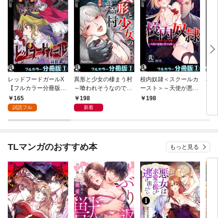
レッドフードガールX
異形と少女の棲まう村
校内奴隷＜スクールカ
私の
【フルカラー分冊版】
～喰われそうなのでエ
ースト＞～天使が悪魔
男子
1
アガンで反撃します～
に堕ちる時～【フルカ
て」
165
198
198
2
【フルカラー分冊版】
ラー分冊版】1
ルカ
試読フル
新着
1
TLマンガのおすすめ本
もっと見る