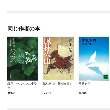
同じ作者の本
殺意 サスペンス小説
風林火山（新潮文庫）
夢見る沼
集
946
781
660