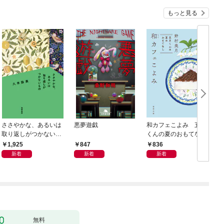
もっと見る
ささやかな、あるいは
悪夢遊戯
和カフェこよみ 五月
取り返しがつかないも
くんの夏のおもてなし
の
1,925
847
836
新着
新着
新着
無料