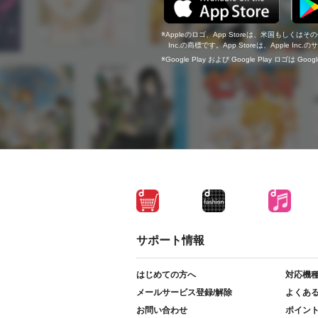
Appleのロゴ、App Storeは、米国もしくはそ
Inc.の商標です。App Storeは、Apple In
Google Play および Google Play ロゴは Go
サポート情報
はじめての方へ
対応機
メールサービス登録/解除
よくあ
お問い合わせ
ポイン