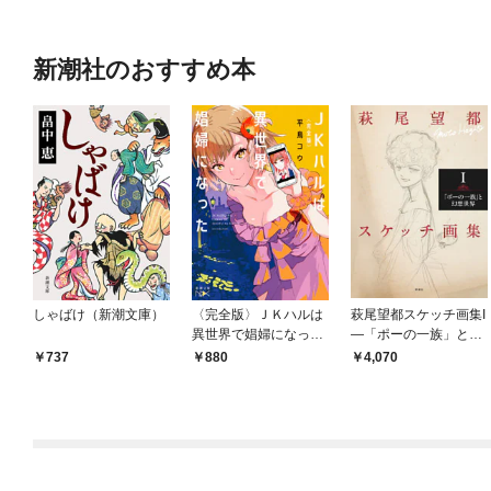
新潮社のおすすめ本
しゃばけ（新潮文庫）
〈完全版〉ＪＫハルは
萩尾望都スケッチ画集I
異世界で娼婦になった
—「ポーの一族」と幻
（新潮文庫nex）
想世界—
737
880
4,070