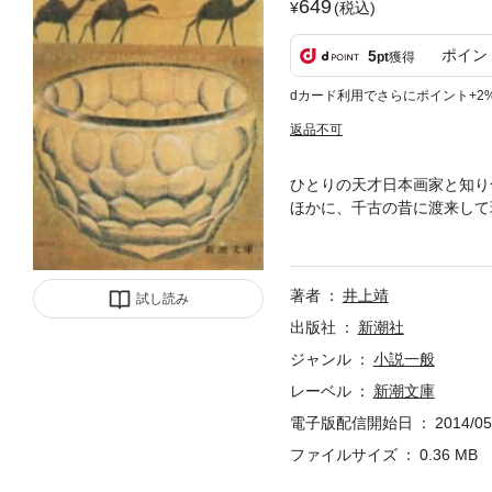
649
(税込)
ポイン
5
pt
獲得
dカード利用でさらにポイント+2
返品不可
ひとりの天才日本画家と知り
ほかに、千古の昔に渡来して
樽』、高野山の破戒僧の物語
を忘れて帰国した留学僧の悲
著者
井上靖
試し読み
出版社
新潮社
ジャンル
小説一般
レーベル
新潮文庫
電子版配信開始日
2014/05
ファイルサイズ
0.36 MB