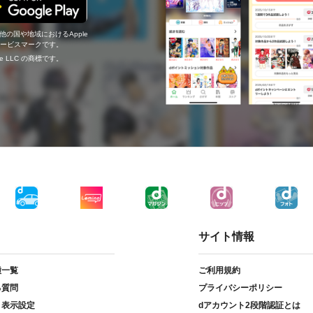
の他の国や地域におけるApple
c.のサービスマークです。
ogle LLC の商標です。
サイト情報
種一覧
ご利用規約
る質問
プライバシーポリシー
ト表示設定
dアカウント2段階認証とは