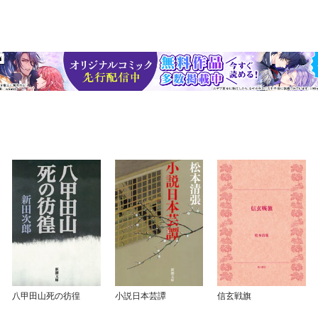
八甲田山死の彷徨
小説日本芸譚
信玄戦旗