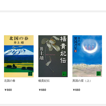
北国の春
楊貴妃伝
異国の星（上）
660
660
660