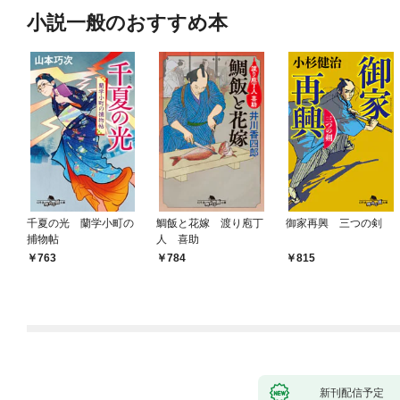
小説一般のおすすめ本
千夏の光 蘭学小町の
鯛飯と花嫁 渡り庖丁
御家再興 三つの剣
捕物帖
人 喜助
763
784
815
新刊配信予定