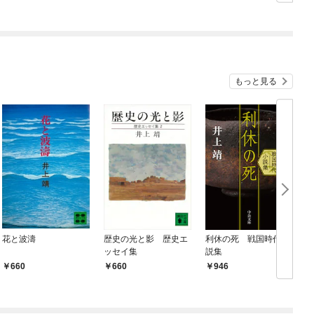
hy＆positive
度、あの夏へ——
もっと見る
花と波濤
歴史の光と影 歴史エ
利休の死 戦国時代小
ッセイ集
説集
660
660
946