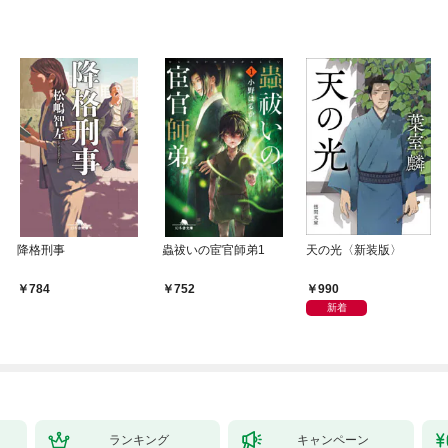
降格刑事
蟲祓いの宦官師弟1
天の光〈新装版〉
990
784
752
新着
ランキング
キャンペーン