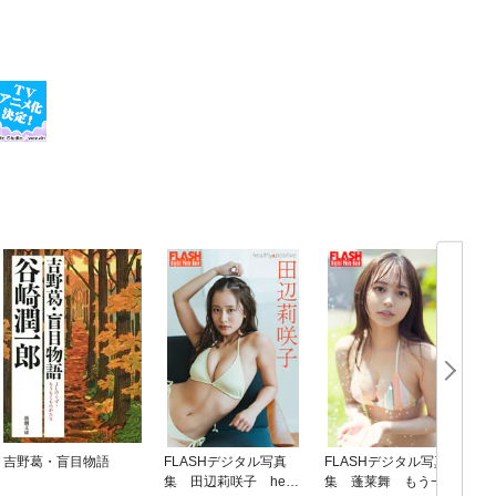
吉野葛・盲目物語
FLASHデジタル写真
FLASHデジタル写真
集 田辺莉咲子 healt
集 蓬莱舞 もう一