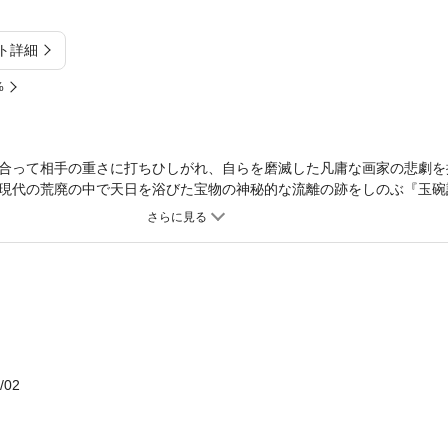
ト詳細
%
合って相手の重さに打ちひしがれ、自らを磨滅した凡庸な画家の悲劇を
現代の荒廃の中で天日を浴びた宝物の神秘的な流離の跡をしのぶ『玉碗
『澄賢房覚え書』、信玄の娘松姫の波瀾の生涯『信松尼記』、長い在唐
しみ『僧行賀の涙』。
/02