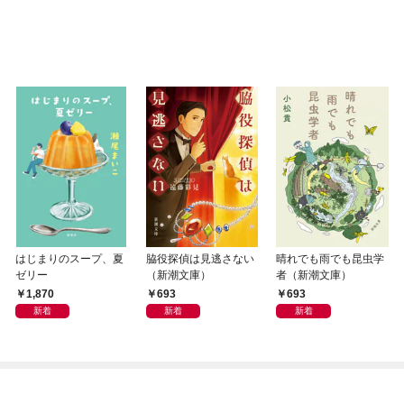
はじまりのスープ、夏
脇役探偵は見逃さない
晴れでも雨でも昆虫学
ゼリー
（新潮文庫）
者（新潮文庫）
1,870
693
693
新着
新着
新着