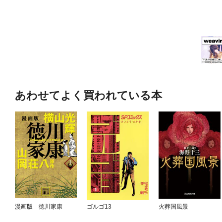
あわせてよく買われている本
漫画版 徳川家康
ゴルゴ13
火葬国風景