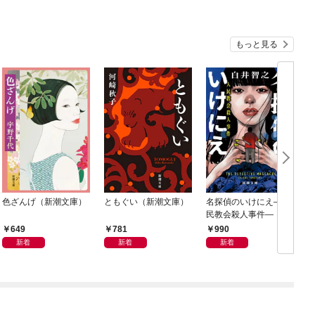
もっと見る
色ざんげ（新潮文庫）
ともぐい（新潮文庫）
名探偵のいけにえ—人
民教会殺人事件—（新
潮文庫）
649
781
990
新着
新着
新着