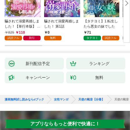
騙されて溺愛再婚しま
騙されて溺愛再婚しま
【タテヨミ】1.転生し
【タ
した！【単行本版】 1
した！ 第1話
たら悪女の妹でした
の私
巻
825
110
0
71
7
試読フル
割引
無料
タテヨミ
試読フル
タ
新刊配信予定
ランキング
キャンペーン
無料
漫画無料試し読みならdブック
女性マンガ
天使の靴音【分冊】
天使の靴音【
アプリならもっと便利で快適に！