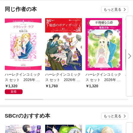
同じ作者の本
もっと見る
ハーレクインコミック
ハーレクインコミック
ハーレクインコミック
ハー
ス セット 2026年 vo
ス セット 2026年 vo
ス セット 2026年 vo
ス 
l.1008
l.930
l.861
l.85
1,320
1,760
1,320
1,
新着
SBCrのおすすめ本
もっと見る