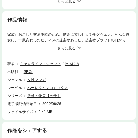
もっと見る
作品情報
家族がおこした交通事故のため、借金に苦しむ大学生グウェン。そんな彼
女に、一風変わったビジネスの提案があった。提案者ブラッドの口から出
た言葉は――「ぼくと1年契約で結婚してほしい」というもの!!初めは怒っ
て断ったグウェン。“でもやっぱりお金は必要だわ…。”仕方なく彼の提案
を受け入れることにし…。
著者
キャロライン・ジャンツ
牧あけみ
出版社
SBCr
ジャンル
女性マンガ
レーベル
ハーレクインコミックス
シリーズ
天使の靴音【分冊】
電子版配信開始日
2022/08/26
ファイルサイズ
2.41 MB
作品をシェアする