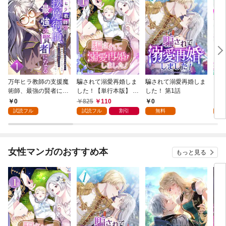
万年ヒラ教師の支援魔
騙されて溺愛再婚しま
騙されて溺愛再婚しま
ヒト
術師、最強の賢者にな
した！【単行本版】 1
した！ 第1話
る～不人気の支援魔術
巻
0
825
110
0
0
師は給料泥棒だと魔術
試読フル
試読フル
割引
無料
試
大学をクビになった
が、出世した元教え子
たちのおかげで何も困
らない件～ 第1話
女性マンガのおすすめ本
もっと見る