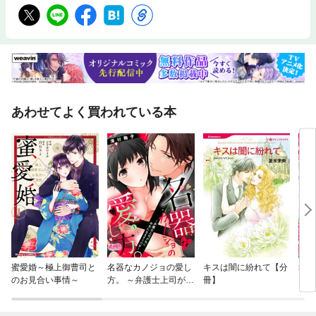
あわせてよく買われている本
蜜愛婚～極上御曹司と
名器なカノジョの愛し
キスは闇に紛れて【分
幸せ
のお見合い事情～
方。 ～弁護士上司が私
冊】
【分
に本気になるそうです
～