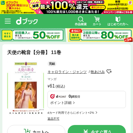
作品検索
カート
はじめての方へ
天使の靴音【分冊】 11巻
完結
キャロライン・ジャンツ
牧あけみ
マンガ
61
(税込)
0
pt
獲得
ポイント詳細
dカード利用でさらにポイント+2%
返品不可
カートへ
今すぐ買う