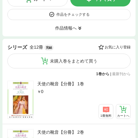
作品をチェックする
作品情報へ
全12冊
シリーズ
お気に入り登録
完結
未購入巻をまとめて買う
1巻から
|
最新刊から
天使の靴音【分冊】 1巻
0
1冊無料
カートへ
天使の靴音【分冊】 2巻