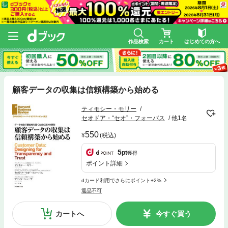
作品検索
カート
はじめての方へ
顧客データの収集は信頼構築から始める
ティモシー・モリー
セオドア・“セオ”・フォーバス
他1名
550
(税込)
5
pt
獲得
ポイント詳細
dカード利用でさらにポイント+2%
返品不可
カートへ
今すぐ買う