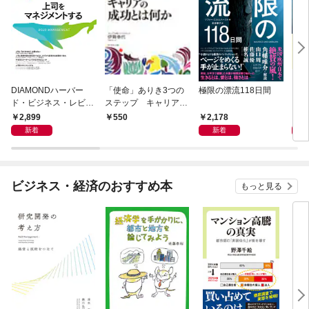
DIAMONDハーバー
「使命」ありき3つの
極限の漂流118日間
この
ド・ビジネス・レビュ
ステップ キャリアの
ー 2026年9月号 特集
成功とは何か
2,899
2,178
1,
550
「上司をマネジメント
新着
新着
する」
ビジネス・経済のおすすめ本
もっと見る