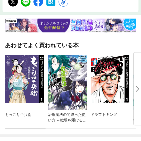
あわせてよく買われている本
もっこり半兵衛
治癒魔法の間違った使
ドラフトキング
魔法
い方 ～戦場を駆ける回
学編
復要員～