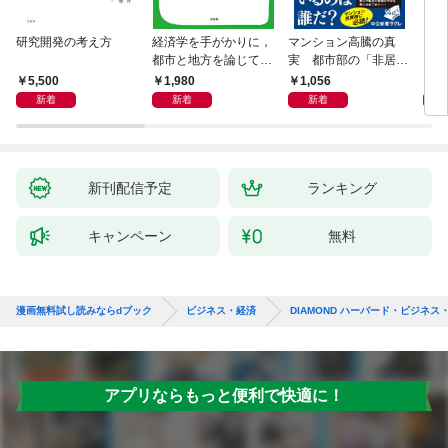
研究開発の考え方
経済学を手がかりに，
マンション高騰の真
リー
都市と地方を論じてみ
実 都市部の「非居住
「も
よう
化」が街を壊す
然と
5,500
1,980
1,056
2,
イン
新着
新着
新着
果を
新刊配信予定
ランキング
キャンペーン
無料
漫画無料試し読みならdブック
ビジネス・経済
DIAMOND ハーバード・ビジネ
アプリならもっと便利で快適に！