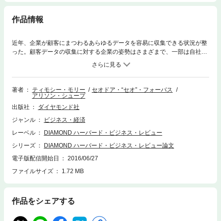
作品情報
近年、企業が顧客にまつわるあらゆるデータを容易に収集できる状況が整
った。顧客データの収集に対する企業の姿勢はさまざまで、一部は自社の
データ活用プロセスを情報開示しているが、多くは消費者に何も知らせて
いない。そのため企業の情報収集に対して何らかの不安を抱く人は多い。
本書では、企業が顧客データを収集する際のカギとなる信頼をいかに構築
するか、そして情報に対する対価をどのように考えるべきかを論じてい
著者
ティモシー・モリー
セオドア・“セオ”・フォーバス
アリソン・シュープ
く。＊『DIAMONDハーバード・ビジネス・レビュー（2015年09月号）』
に掲載された記事を電子書籍化したものです。
出版社
ダイヤモンド社
ジャンル
ビジネス・経済
レーベル
DIAMOND ハーバード・ビジネス・レビュー
シリーズ
DIAMOND ハーバード・ビジネス・レビュー論文
電子版配信開始日
2016/06/27
ファイルサイズ
1.72 MB
作品をシェアする