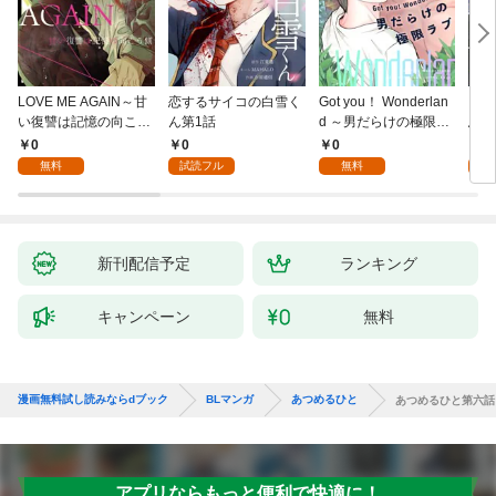
LOVE ME AGAIN～甘
恋するサイコの白雪く
Got you！ Wonderlan
ビバ
い復讐は記憶の向こう
ん第1話
d ～男だらけの極限ラ
鳥は
側～(1)
ブ～(1)
【全
0
0
0
0
無料
試読フル
無料
新刊配信予定
ランキング
キャンペーン
無料
漫画無料試し読みならdブック
BLマンガ
あつめるひと
あつめるひと第六話
アプリならもっと便利で快適に！