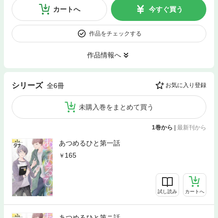
カートへ
今すぐ買う
作品をチェックする
作品情報へ
シリーズ
全6冊
お気に入り登録
未購入巻をまとめて買う
1巻から
|
最新刊から
あつめるひと第一話
165
試し読み
カートへ
あつめるひと第ニ話