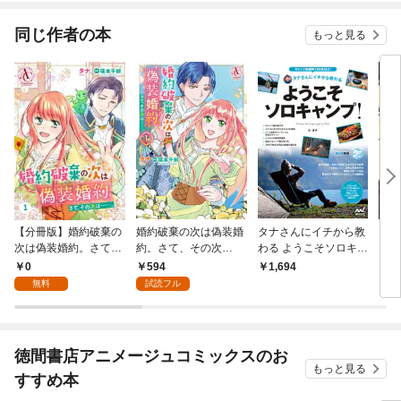
てく
OMI
同じ作者の本
もっと見る
【分冊版】婚約破棄の
婚約破棄の次は偽装婚
タナさんにイチから教
10
次は偽装婚約。さて、
約。さて、その次
わる ようこそソロキャ
った
その次は……。 第1話
は……。 １（アリア
ンプ！
てよ
0
594
1,694
1,
（アリアンローズコミ
ンローズコミックス）
具
無料
試読フル
ックス）
徳間書店アニメージュコミックスのお
もっと見る
すすめ本