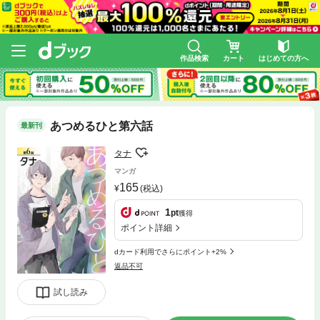
作品検索
カート
はじめての方へ
あつめるひと第六話
最新刊
タナ
マンガ
165
(税込)
1
pt
獲得
ポイント詳細
dカード利用でさらにポイント+2%
返品不可
試し読み