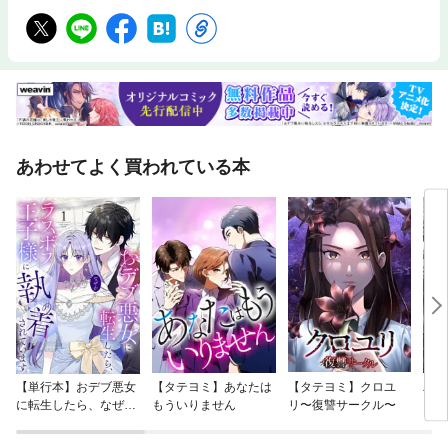
あわせてよく買われている本
【単行本】おデブ悪女
【タテヨミ】あなたは
【タテヨミ】クロユ
バッ
に転生したら、なぜか
もういりません
リ〜復讐サークル〜
ロイ
ラスボス王子様に執着
今世
されています
りが