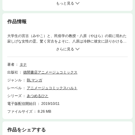
もっと見る
作品情報
大学生の宮古（みやこ）と、民俗学の教授・八原（やはら）の前に現れた
寂しげな女性の霊。驚く宮古をよそに、八原は冷静に彼女に語りかける。
霊が見える八原は事故物件を回りながら、何かを探しているらしい。目を
離すとどこかへ行ってしまいそうな浮世離れした八原。ひょんなことから
一緒に暮らすことになった宮古は、何かと八原の世話を焼いてしまう。事
故物件回りにも協力するが、八原がずっと探しているものが「大事なひ
著者
タナ
と」だと知って――？宮古は八原のさまよい続ける想いを救えるのか!?真
出版社
徳間書店アニメージュコミックス
面目で素直な大学生×ミステリアスな大学教授。優しさと癒しの新感覚ミ
ステリーラブ！
ジャンル
BLマンガ
レーベル
アニメージュコミックスハルト
シリーズ
あつめるひと
電子版配信開始日
2019/10/11
ファイルサイズ
8.26 MB
作品をシェアする