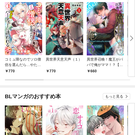
コミュ障なのでソロ僧
異世界天意天声（１）
異世界召喚！魔王がパ
異世
侶を選んだら…やたら
パで俺がママ！？【電
パで
パーティーに誘われる
子単行本特典付き】
話
770
770
660
1
件（１）
BLマンガのおすすめ本
もっと見る