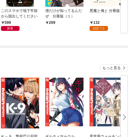
このスマホで地下牢獄
僕だけが知ってるんだ
悪魔と俺と 分冊版 1
から脱出してください
ぜ 分冊版（１）
599
132
209
新着
試読フル
もっと見る
Ｋ－９ 警視庁公安部
ギルティサークル
異世界ウォーキング