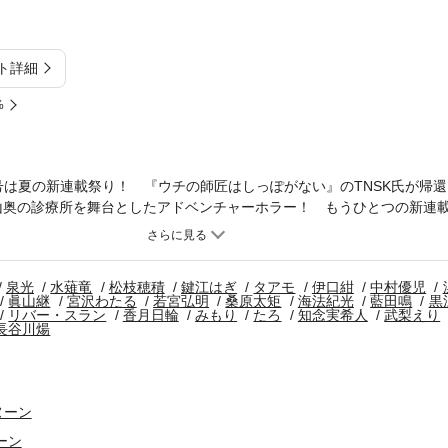
ト詳細
%
5年9号は夏の新連載祭り！ 『ウチの師匠はしっぽがない』のTNSK氏が帰
は、山奥の診療所を舞台としたアドベンチャーホラー！ もうひとつの新連
ユキ)。自分が転生者だと気づいた主人公・ルオは、前世の夢であったガ
単行本1巻が発売された『異世界放課後ふたり旅』(海法紀光 藍田鳴)。
よなら幽霊トンネル』(長谷川煬)を掲載！ ＊電子配信版は通信環境によ
泉光
水薙竜
松枝穂積
鍵江はぎ
タアモ
伊口紺
中村優児
ます。
眞山継
宮沢わたる
若宮弘明
桑原太矩
海法紀光
藍田鳴
黒
リバー・スラン
香月日輪
みもり
たろ
知念実希人
武梨えり
長谷川煬
ヌーン
ーン