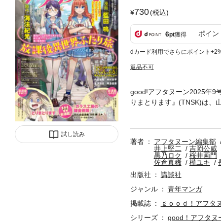
730
(税込)
ポイン
6
pt
獲得
dカード利用でさらにポイント+2
返品不可
good!アフタヌーン202
りまとります』(TNSK)
の錬金術師』(佐倉真稀 樺
で目指す！ 表紙を飾るのは
25年夏の四季賞受賞作『さ
試し読み
著者
アフタヌーン編集部
に時間がかかる場合がござい
井上堅二
吉岡公威
黒乃ロク
桜井画門
佐倉真稀
樺ユキ
出版社
講談社
ジャンル
青年マンガ
掲載誌
ｇｏｏｄ！アフタ
シリーズ
good！アフタヌ