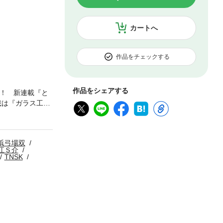
カートへ
作品をチェックする
作品をシェアする
還！ 新連載『と
載は『ガラス工房
ラス職人を異世界
森薫氏選考の20
りダウンロード
浜弓場双
江Ｓ介
TNSK