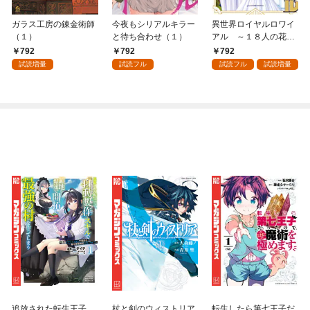
ガラス工房の錬金術師
今夜もシリアルキラー
異世界ロイヤルロワイ
（１）
と待ち合わせ（１）
アル ～１８人の花嫁
候補～（１）
792
792
792
試読増量
試読フル
試読フル
試読増量
追放された転生王子、
杖と剣のウィストリア
転生したら第七王子だ