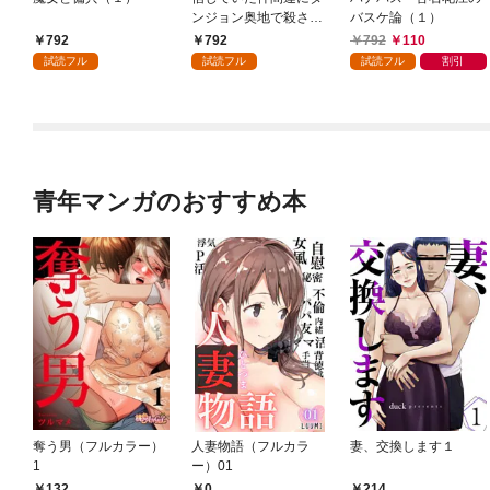
ンジョン奥地で殺され
バスケ論（１）
かけたがギフト『無限
792
792
792
110
ガチャ』でレベル９９
試読フル
試読フル
試読フル
割引
９９の仲間達を手に入
れて元パーティーメン
バーと世界に復讐＆
『ざまぁ！』します！
（１）
青年マンガのおすすめ本
奪う男（フルカラー）
人妻物語（フルカラ
妻、交換します１
1
ー）01
132
0
214