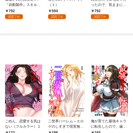
『自動製作』スキルで
（１）
ったので、気ままに魔
領地を爆速で開拓し最
術を極めます（１）
792
594
792
強の村を作ってしまう
試読フル
試読フル
試読フル
～最強クラフトスキル
で始める、楽々領地開
拓スローライフ～
（１）
ごめん、恋愛する気は
二世界ハーレム～エロ
俺が育てた最強キャラ
ない（フルカラー） 1
ゲのしすぎで現実無双
に転生したので、歯向
～１
かうヤツはすべてぶん
132
198
165