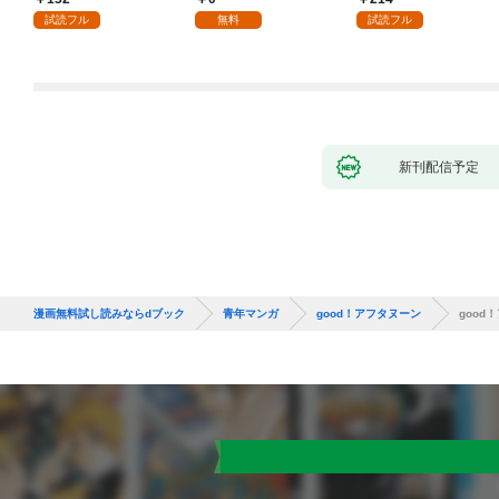
試読フル
無料
試読フル
新刊配信予定
漫画無料試し読みならdブック
青年マンガ
good！アフタヌーン
good