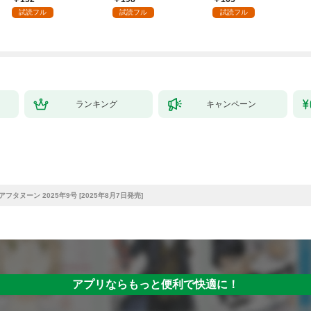
殴って生きる事にしま
試読フル
試読フル
試読フル
した。１
ランキング
キャンペーン
！アフタヌーン 2025年9号 [2025年8月7日発売]
アプリならもっと便利で快適に！