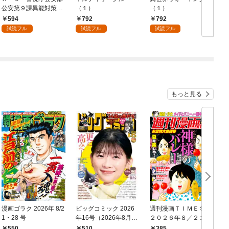
公安第９課異能対策係
（１）
（１）
（１）
594
792
792
試読フル
試読フル
試読フル
もっと見る
漫画ゴラク 2026年 8/2
ビッグコミック 2026
週刊漫画ＴＩＭＥＳ
1・28 号
年16号（2026年8月7
２０２６年８／２１・
日発売）
２８合併号
550
510
385