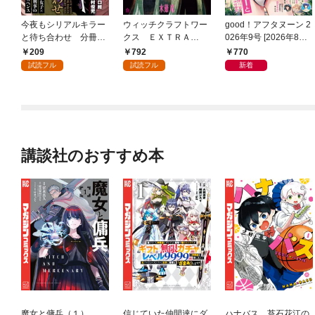
今夜もシリアルキラー
ウィッチクラフトワー
good！アフタヌーン 2
と待ち合わせ 分冊版
クス ＥＸＴＲＡ
026年9号 [2026年8月6
（１）
（１）
日発売]
209
792
770
試読フル
試読フル
新着
講談社のおすすめ本
魔女と傭兵（１）
信じていた仲間達にダ
ハナバス 苔石花江の