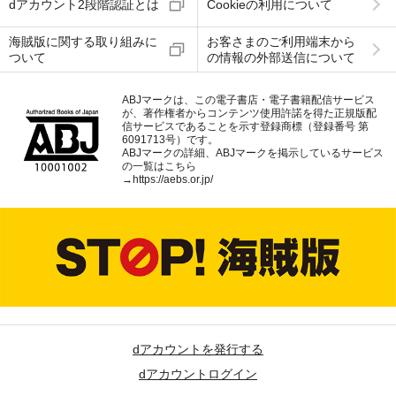
dアカウント2段階認証とは
Cookieの利用について
海賊版に関する取り組みに
お客さまのご利用端末から
ついて
の情報の外部送信について
ABJマークは、この電子書店・電子書籍配信サービス
が、著作権者からコンテンツ使用許諾を得た正規版配
信サービスであることを示す登録商標（登録番号 第
6091713号）です。
ABJマークの詳細、ABJマークを掲示しているサービス
の一覧はこちら
→
https://aebs.or.jp/
dアカウントを発行する
dアカウントログイン