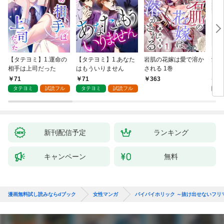
【タテヨミ】1.運命の
【タテヨミ】1.あなた
岩肌の花嫁は愛で溶か
愛し
相手は上司だった
はもういりません
される 1巻
い 
71
71
1
363
タテヨミ
試読フル
タテヨミ
試読フル
試
新刊配信予定
ランキング
キャンペーン
無料
漫画無料試し読みならdブック
女性マンガ
バイバイホリック ～抜け出せないフリ