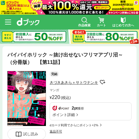
作品検索
カート
はじめての方へ
バイバイホリック ～抜け出せないフリマアプリ沼～
（分冊版） 【第11話】
完結
きづきあきら＋サトウナンキ
マンガ
220
(税込)
2
pt
獲得
ポイント詳細
dカード利用でさらにポイント+2%
返品不可
試し読み