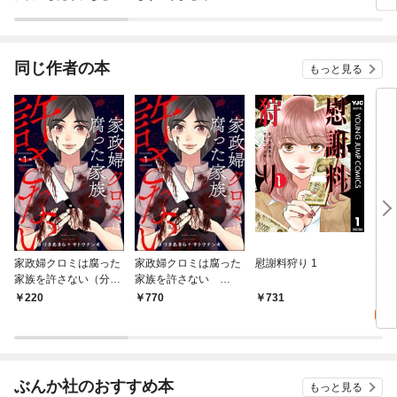
ラスボス王子様に執着
今世
されています
りが
てく
OMI
同じ作者の本
もっと見る
家政婦クロミは腐った
家政婦クロミは腐った
慰謝料狩り 1
お
家族を許さない（分冊
家族を許さない
ヤン
版） 【第1話】
（1）
け 
0
220
770
731
ぶんか社のおすすめ本
もっと見る