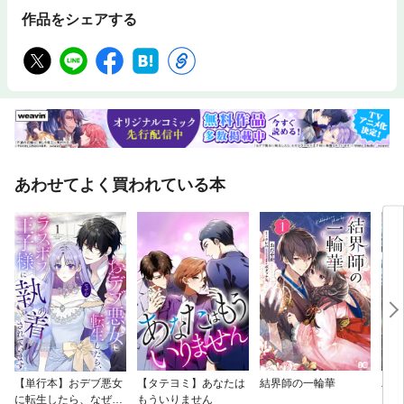
作品をシェアする
あわせてよく買われている本
【単行本】おデブ悪女
【タテヨミ】あなたは
結界師の一輪華
バッ
に転生したら、なぜか
もういりません
ロイ