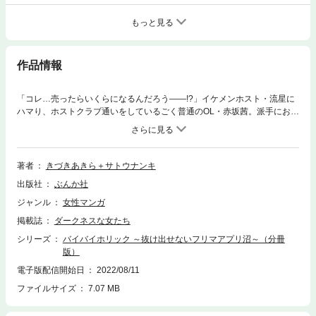
もっと見る
作品情報
「コレ…売ったらいくらになるんだろう――!?」イケメンホスト・流星に
ハマり、ホストクラブ通いをしているごく普通のOL・赤坂茜。派手にお金
を使えない自分を気遣い、どこまでもやさしく甘い言葉を囁く流星に、茜
は日を追うごとにますます夢中になっていく。――私にもっとお金があっ
たら、彼をナンバーワンにしてあげられるのに……！もどかしい想いを抱
え鬱屈していたある日、茜はゴミ同然と思っていた祖母の遺品をフリマア
著者
きづきあきら＋サトウナンキ
プリで売ってみたところ、高値がつき思わぬ臨時収入を得ることに。手に
出版社
ぶんか社
したお金で彼との距離はさらに近づき、幸せを噛みしめる茜だった
が……!?身近で気軽な個人売買ツール「フリマアプリ」が引き起こす、戦
ジャンル
女性マンガ
慄の愛憎ドロ沼転落劇――!!※この作品は『ダークネスな女たち Vol.56』に
掲載誌
ダークネスな女たち
収録されています。重複購入にご注意ください。
シリーズ
バイバイホリック ～抜け出せないフリマアプリ沼～（分冊
版）
電子版配信開始日
2022/08/11
ファイルサイズ
7.07 MB