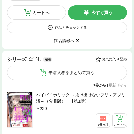
カートへ
今すぐ買う
作品をチェックする
作品情報へ
全15冊
シリーズ
お気に入り登録
完結
未購入巻をまとめて買う
1巻から
|
最新刊から
バイバイホリック ～抜け出せないフリマアプリ
沼～（分冊版） 【第1話】
220
1冊無料
カートへ