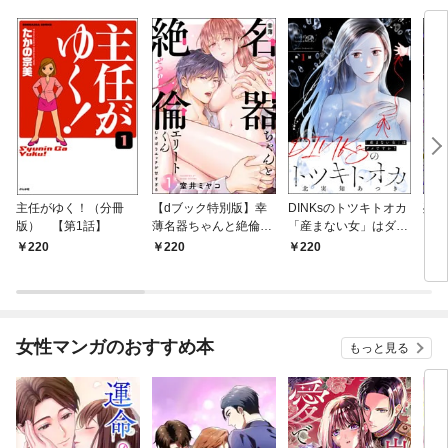
主任がゆく！（分冊
【dブック特別版】幸
DINKsのトツキトオカ
残虐
版） 【第1話】
薄名器ちゃんと絶倫エ
「産まない女」はダメ
るま
リートくん むさぼりエ
ですか？（分冊版）
夜伽
220
220
220
2
ッチが甘すぎる（分冊
【第1話】
版）
版） 【第1話】
女性マンガのおすすめ本
もっと見る