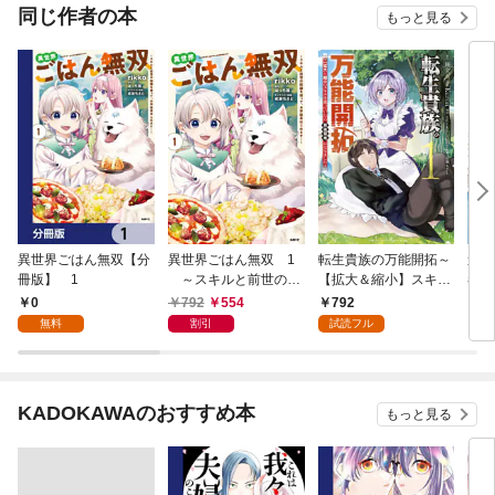
版】
同じ作者の本
もっと見る
異世界ごはん無双【分
異世界ごはん無双 1
転生貴族の万能開拓～
追放
冊版】 1
～スキルと前世の知
【拡大＆縮小】スキル
者の
識を使って、お米改革
を使っていたら最強領
ライ
0
792
554
792
7
はじめます！～
地になりました～
され
無料
割引
試読フル
（１）
は魔
子に
単行
KADOKAWAのおすすめ本
もっと見る