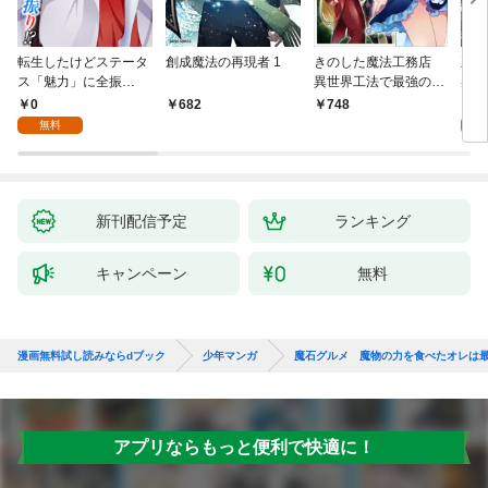
転生したけどステータ
創成魔法の再現者 1
きのした魔法工務店
王位
ス「魅力」に全振
異世界工法で最強の家
兆候
り！？(1)
づくりを（コミック）
入れ
0
0
682
748
１
る。
無料
新刊配信予定
ランキング
キャンペーン
無料
漫画無料試し読みならdブック
少年マンガ
魔石グルメ 魔物の力を食べたオレは
アプリならもっと便利で快適に！