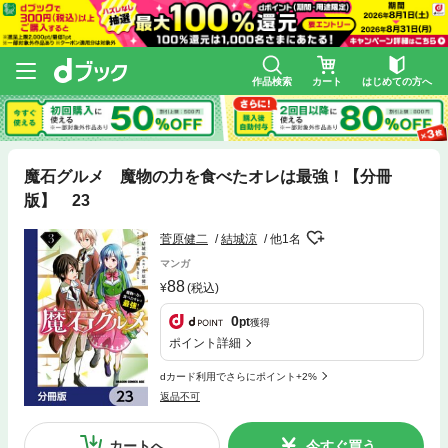
作品検索
カート
はじめての方へ
魔石グルメ 魔物の力を食べたオレは最強！【分冊
版】 23
菅原健二
結城涼
他1名
マンガ
88
(税込)
0
pt
獲得
ポイント詳細
dカード利用でさらにポイント+2%
返品不可
カートへ
今すぐ買う