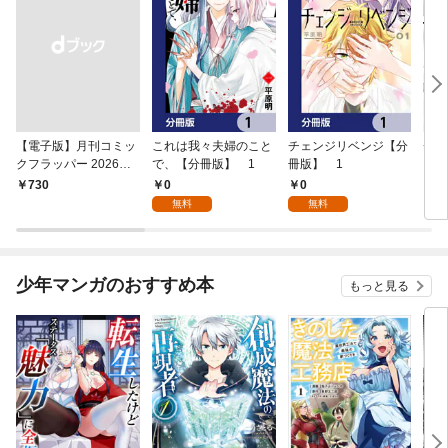
【電子版】月刊コミッ
これは我々夫婦のこと
チェンジリベンジ【分
チェ
クフラッパー 2026年9
で、【分冊版】 1
冊版】 1
月号
0
0
￥730
7
無料
無料
少年マンガのおすすめ本
もっと見る