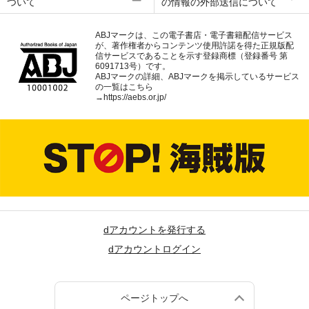
ついて
の情報の外部送信について
ABJマークは、この電子書店・電子書籍配信サービス
が、著作権者からコンテンツ使用許諾を得た正規版配
信サービスであることを示す登録商標（登録番号 第
6091713号）です。
ABJマークの詳細、ABJマークを掲示しているサービス
の一覧はこちら
→
https://aebs.or.jp/
dアカウントを発行する
dアカウントログイン
ページトップへ