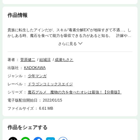
作品情報
貴族に転生したアインだが、スキル“毒素分解EX”が地味すぎて不遇…。し
かしある時、魔石を食べて能力を吸収できる力があると知る。 許嫁や優
しいお母さまに囲まれて少年が「王」になるための物語が始まる――！
分冊版第23弾。
著者
菅原健二
結城涼
成瀬ちさと
出版社
KADOKAWA
ジャンル
少年マンガ
レーベル
ドラゴンコミックスエイジ
シリーズ
魔石グルメ 魔物の力を食べたオレは最強！【分冊版】
電子版配信開始日
2022/01/15
ファイルサイズ
6.61 MB
作品をシェアする