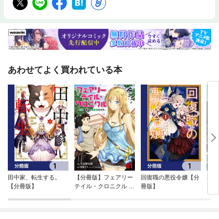
あわせてよく買われている本
田中家、転生する。
【分冊版】フェアリー
回復職の悪役令嬢【分
器用
【分冊版】
テイル・クロニクル ～
冊版】
～開
空気読まない異世界ラ
のに
イフ～
と魔
す～