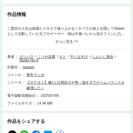
作品情報
二度目の人生は知識とスキルで成り上がる！かつての炎上を隠してVtuber
として活動していた元プロゲーマー・樹は中身バレから厄介ファンに凸撃
され、不慮の事故で意識を失う。目を覚ますとそこは10年前の世界、超人
気VRMMO『メタセンス』の配信開始直後だ！ここなら過去を隠す必要も
ない。二周目知識とプレイスキルがあればゲーマーとしても配信者として
も成り上がるのは楽勝だ！俺は……メタセンスの頂点に立つ！
著者
ロリバス
こうや豆腐
さと
干しなすび
しんいし智歩
Studio No.9
出版社
weavin
ジャンル
青年マンガ
シリーズ
【タテヨミ】俺だけ2周目ガチ勢～強すぎてゲームバランスを
破壊した～
電子版配信開始日
2025/07/06
ファイルサイズ
14.46 MB
作品をシェアする