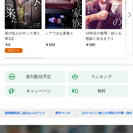
前の住人がやって来た
シアワセな家族１
16年目の復讐～奴らを
ベイ
第1話
地獄に送るまで１
エブ
版】
0
154
165
2
試読フル
新刊配信予定
ランキング
キャンペーン
無料
漫画無料試し読みならdブック
青年マンガ
【タテヨミ】俺だけ2周目ガチ勢～強す