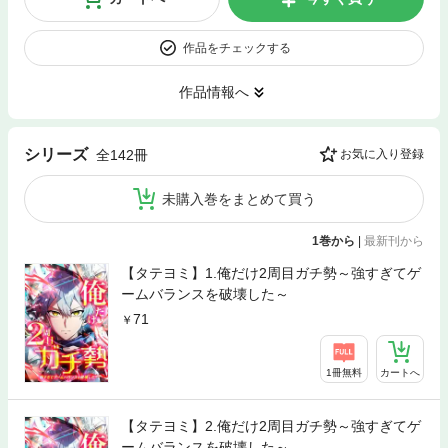
作品をチェックする
作品情報へ
シリーズ
全142冊
お気に入り登録
未購入巻をまとめて買う
1巻から
|
最新刊から
【タテヨミ】1.俺だけ2周目ガチ勢～強すぎてゲ
ームバランスを破壊した～
71
1冊無料
カートへ
【タテヨミ】2.俺だけ2周目ガチ勢～強すぎてゲ
ームバランスを破壊した～