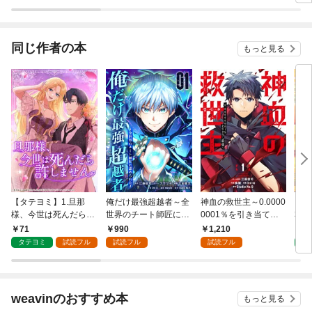
の愛
版】
同じ作者の本
もっと見る
【タテヨミ】1.旦那
俺だけ最強超越者～全
神血の救世主～0.0000
【タ
様、今世は死んだら許
世界のチート師匠に認
0001％を引き当て最
私の
しません
められた～【単行本】
強へ～【電子書籍特典
の？
71
990
1,210
7
（１）
付】（１）
タテヨミ
試読フル
試読フル
試読フル
タ
weavinのおすすめ本
もっと見る