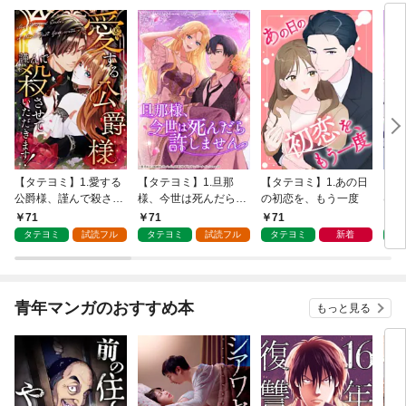
【タテヨミ】1.愛する
【タテヨミ】1.旦那
【タテヨミ】1.あの日
【タ
公爵様、謹んで殺させ
様、今世は死んだら許
の初恋を、もう一度
はも
ていただきます！
しません
71
71
71
7
タテヨミ
試読フル
タテヨミ
試読フル
タテヨミ
新着
タ
青年マンガのおすすめ本
もっと見る