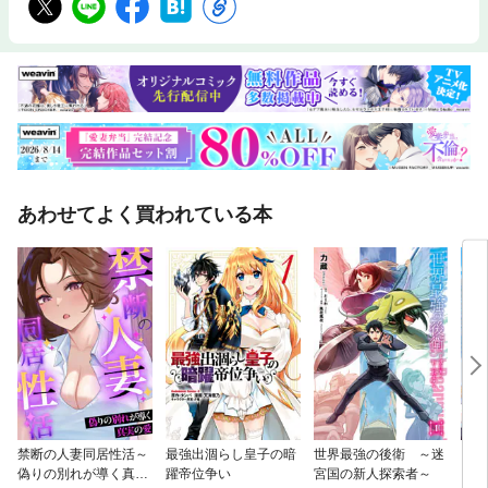
あわせてよく買われている本
禁断の人妻同居性活～
最強出涸らし皇子の暗
世界最強の後衛 ～迷
アラ
偽りの別れが導く真実
躍帝位争い
宮国の新人探索者～
ンジ