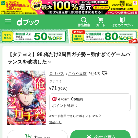
作品検索
カート
はじめての方へ
【タテヨミ】98.俺だけ2周目ガチ勢～強すぎてゲームバ
ランスを破壊した～
ロリバス
こうや豆腐
他4名
タテヨミ
71
(税込)
0
pt
獲得
ポイント詳細
dカード利用でさらにポイント+2%
返品不可
カートへ
今すぐ買う