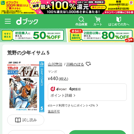
作品検索
カート
はじめての方へ
荒野の少年イサム 5
山川惣治
川崎のぼる
マンガ
440
(税込)
4
pt
獲得
ポイント詳細
dカード利用でさらにポイント+2%
返品不可
試し読み