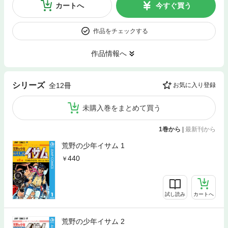
カートへ
今すぐ買う
作品をチェックする
作品情報へ
シリーズ
全12冊
お気に入り登録
未購入巻をまとめて買う
1巻から
|
最新刊から
荒野の少年イサム 1
440
試し読み
カートへ
荒野の少年イサム 2