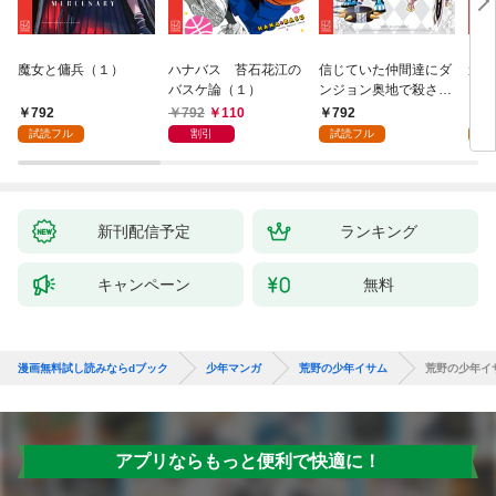
魔女と傭兵（１）
ハナバス 苔石花江の
信じていた仲間達にダ
追放
バスケ論（１）
ンジョン奥地で殺され
『自
かけたがギフト『無限
領地
792
792
110
792
7
ガチャ』でレベル９９
強の
試読フル
割引
試読フル
試
９９の仲間達を手に入
～最
れて元パーティーメン
で始
バーと世界に復讐＆
拓ス
『ざまぁ！』します！
（１
（１）
新刊配信予定
ランキング
キャンペーン
無料
漫画無料試し読みならdブック
少年マンガ
荒野の少年イサム
荒野の少年イサ
アプリならもっと便利で快適に！