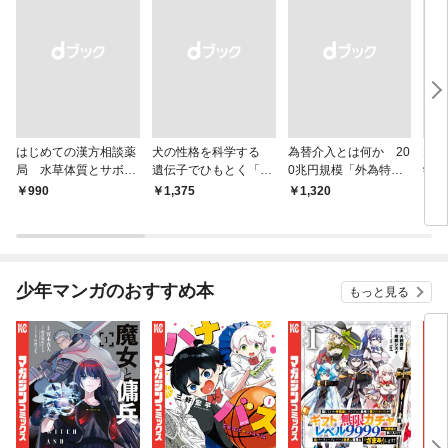
はじめての漢方相談薬
犬の性格を科学する
為替介入とは何か 20
大江
局 水草体質とサボテ
遺伝子でひもとく「最
0兆円規模「外為特
学と
ン体質
良の友」の進化
会」が生まれた謎
から
￥990
￥1,375
￥1,320
￥1,
少年マンガのおすすめ本
もっと見る