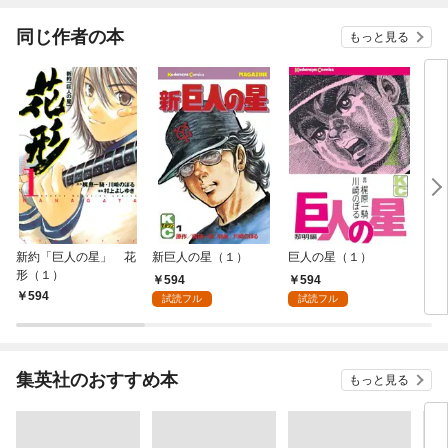
同じ作者の本
もっと見る
新約「巨人の星」 花
新巨人の星（１）
巨人の星（１）
フッ
形（１）
594
594
594
5
試読フル
試読フル
集英社のおすすめ本
もっと見る