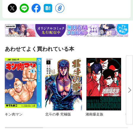
あわせてよく買われている本
キン肉マン
北斗の拳 究極版
湘南爆走族
GU