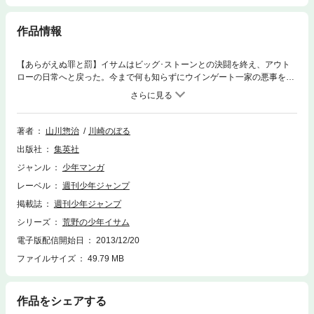
作品情報
【あらがえぬ罪と罰】イサムはビッグ･ストーンとの決闘を終え、アウト
ローの日常へと戻った。今まで何も知らずにウインゲート一家の悪事を手
伝っていたイサムだったが、保安官に捕まり獄中でついに彼らの悪事を知
る。人々の憎しみを背負い、イサムは14歳の誕生日を迎える。誤解された
罪だが、イサムが悪事を手伝っていたのは事実。イサムに下される判決
は、縛り首なのか…! 70年代『週刊少年ジャンプ』読者を熱狂させた、エ
著者
山川惣治
川崎のぼる
キサイトウェスタン!
出版社
集英社
ジャンル
少年マンガ
レーベル
週刊少年ジャンプ
掲載誌
週刊少年ジャンプ
シリーズ
荒野の少年イサム
電子版配信開始日
2013/12/20
ファイルサイズ
49.79 MB
作品をシェアする