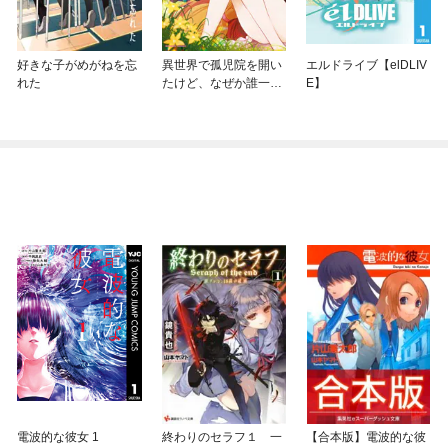
好きな子がめがねを忘
異世界で孤児院を開い
エルドライブ【elDLIV
れた
たけど、なぜか誰一人
E】
巣立とうとしない件
電波的な彼女 1
終わりのセラフ１ 一
【合本版】電波的な彼