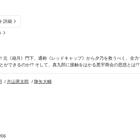
ト詳細
%
!! 元《崩月》門下、通称《レッドキャップ》から夕乃を救うべく、全力
ができるのか!? そして、真九郎に接触をはかる悪宇商会の思惑とは!?
明
片山憲太郎
降矢大輔
/06