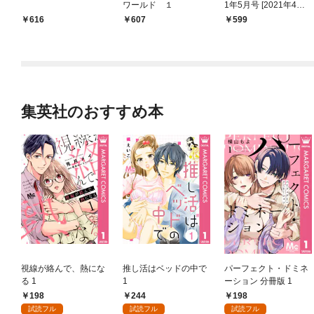
ワールド １
1年5月号 [2021年4月6
日発売]
616
607
599
集英社のおすすめ本
視線が絡んで、熱にな
推し活はベッドの中で
パーフェクト・ドミネ
る 1
1
ーション 分冊版 1
198
244
198
試読フル
試読フル
試読フル