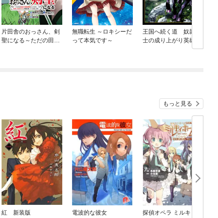
片田舎のおっさん、剣
無職転生 ～ロキシーだ
王国へ続く道 奴隷剣
聖になる～ただの田舎
って本気です～
士の成り上がり英雄譚
の剣術師範だったの
に、大成した弟子たち
が俺を放ってくれない
件～(話売り)
もっと見る
紅 新装版
電波的な彼女
探偵オペラ ミルキィホ