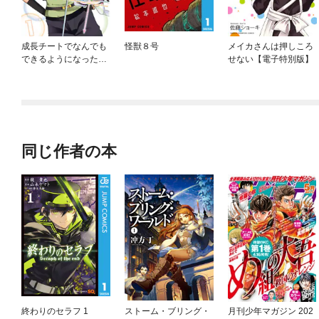
成長チートでなんでも
怪獣８号
メイカさんは押しころ
できるようになった
せない【電子特別版】
が、無職だけは辞めら
れないようです
同じ作者の本
終わりのセラフ 1
ストーム・ブリング・
月刊少年マガジン 202