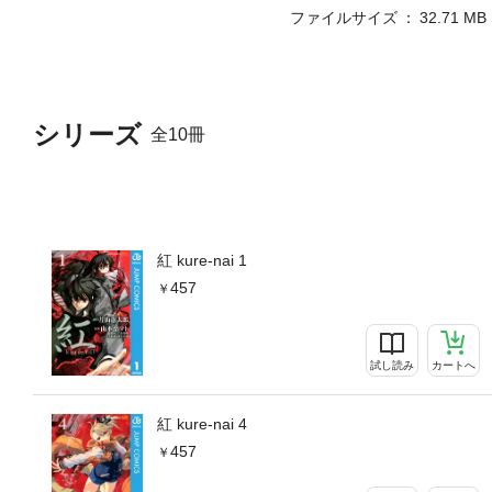
ファイルサイズ
32.71 MB
シリーズ
全10冊
紅 kure-nai 1
457
試し読み
カートへ
紅 kure-nai 4
457