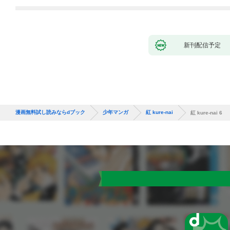
新刊配信予定
漫画無料試し読みならdブック
少年マンガ
紅 kure-nai
紅 kure-nai 6