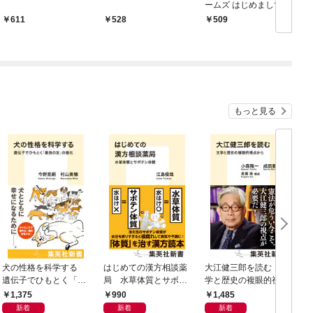
ームズ はじめまして。
1巻前編
611
528
509
もっと見る
犬の性格を科学する
はじめての漢方相談薬
大江健三郎を読む 文
ヤ
遺伝子でひもとく「最
局 水草体質とサボテ
学と歴史の複眼的視点
N
良の友」の進化
ン体質
から
1,375
990
1,485
新着
新着
新着