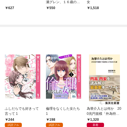
瀬グレン、１６歳の破
女
滅
627
550
1,518
ふしだらでも好きって
倫理をなくした女たち
為替介入とは何か 20
言って 1
1
0兆円規模「外為特
会」が生まれた謎
244
198
1,320
試読フル
試読フル
新着