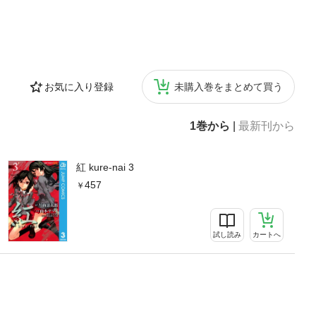
お気に入り登録
未購入巻をまとめて買う
1巻から
|
最新刊から
紅 kure-nai 3
457
試し読み
カートへ