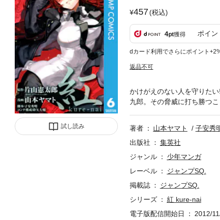
457
(税込)
ポイン
4
pt
獲得
dカード利用でさらにポイント+2
返品不可
かけがえのない人を守りたい
九郎。その脅威に打ち勝つこと
試し読み
著者
山本ヤマト
子安秀
出版社
集英社
ジャンル
少年マンガ
レーベル
ジャンプSQ.
掲載誌
ジャンプSQ.
シリーズ
紅 kure-nai
電子版配信開始日
2012/11