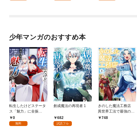
少年マンガのおすすめ本
転生したけどステータ
創成魔法の再現者 1
きのした魔法工務店
ス「魅力」に全振
異世界工法で最強の家
り！？(1)
づくりを（コミック）
0
682
748
１
無料
試読フル