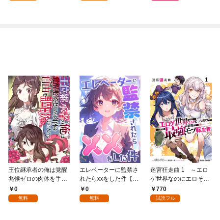
王位継承者の俺は覚醒
エレベーターに監禁さ
迷宮狂走曲 1 ～エロ
兆候ゼロの肉体を手に
れたらxxをした件【全
ゲ世界なのにエロそっ
入れて自由を謳歌す
年齢版】(1)
ちのけでひたすら最強
0
0
770
る。1
を目指すモブ転生者～
無料
無料
試読フル