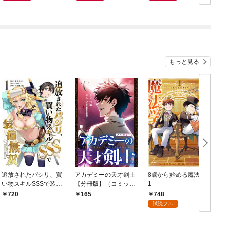
もっと見る
追放されたパシリ、買
アカデミーの天才剣士
8歳から始める魔法学
い物スキルSSSで装備
【分冊版】（コミッ
1
無双 ～買ったモノを
ク） １話【フルカラ
748
720
165
超強化して最強パーテ
ー】
試読フル
ィー目指します～【単
行本版】 1巻