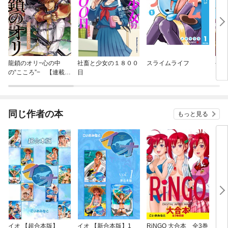
龍鎖のオリ−心の中
社畜と少女の１８００
スライムライフ
公爵
の“こころ”− 【連載
日
版】
同じ作者の本
もっと見る
イオ 【超合本版】
イオ 【新合本版】1
RiNGO 大合本 全3巻
イオ