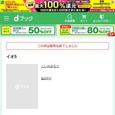
作品検索
カート
はじめての方へ
この本は販売を終了しました
イオ5
こいおみなと
返品不可