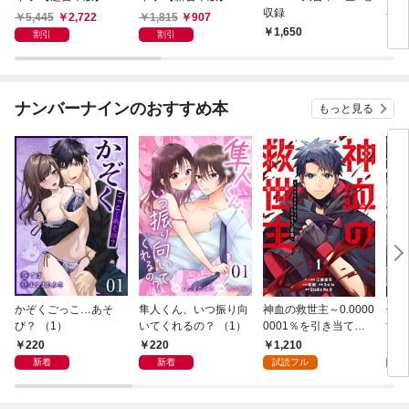
収録
巻収
5,445
2,722
1,815
907
1,650
3,
割引
割引
ナンバーナインのおすすめ本
もっと見る
かぞくごっこ…あそ
隼人くん、いつ振り向
神血の救世主～0.0000
俺だ
び？ （1）
いてくれるの？ （1）
0001％を引き当て最
世界
強へ～【電子書籍特典
めら
220
220
1,210
9
付】（１）
（１
新着
新着
試読フル
試