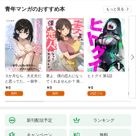
青年マンガのおすすめ本
もっと見る
３か月なら、大丈夫だ
妻よ、僕の恋人になっ
ヒトグイ 第1話
世界
と思ってた。～留学し
てくれませんか？ 第1
レベ
た僕の留守中に、一途
話
0
0
0
0
な彼女が汚されるまで
無料
無料
試読フル
～ 1話
新刊配信予定
ランキング
キャンペーン
無料