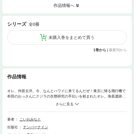
作品情報へ
シリーズ
全0冊
未購入巻をまとめて買う
1巻から
|
最新刊から
作品情報
オレ、仲原太洋。今、なんとハワイに来てるんだぜ！東京に帰る飛行機で
牟田のおっさんにクジラの生態研究の手伝いを頼まれたオレ。海底遺跡を
調べるためにダイビングの経験を積んでおきたいって思ってたところだっ
たから、オレにとっちゃ渡りに船で飛びついたってわけ。それにナイスバ
ディなオネーサンがいっぱいのハワイ行きを逃す手はないっつーの！海洋
冒険ワクワクストーリー、新展開スタート！
著者
こいおみなと
出版社
ナンバーナイン