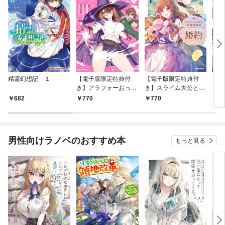
精霊幻想記 １
【電子版限定特典付
【電子版限定特典付
イン
き】アラフォーおっさ
き】スライム大公と没
ドロ
んはスローライフの夢
落令嬢のあんがい幸せ
682
770
770
6
を見るか？1
な婚約1
男性向けラノベのおすすめ本
もっと見る