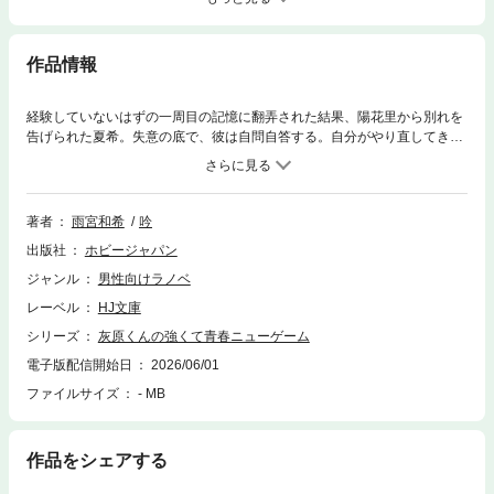
作品情報
経験していないはずの一周目の記憶に翻弄された結果、陽花里から別れを
告げられた夏希。失意の底で、彼は自問自答する。自分がやり直してきた
青春は全て間違いだったのではないか、と。大切な人の未来を変えてしま
ったことに怯える夏希の前に提示された、新たな選択肢……それは一周目
の世界に戻ることだった。決断の期日は修学旅行最終日。虹色の青春を目
指した灰色少年が、最後に選ぶ未来はリセットか、それとも――強くてニ
著者
雨宮和希
吟
ューゲーム青春ラブコメ、堂々完結！
出版社
ホビージャパン
ジャンル
男性向けラノベ
レーベル
HJ文庫
シリーズ
灰原くんの強くて青春ニューゲーム
電子版配信開始日
2026/06/01
ファイルサイズ
- MB
作品をシェアする