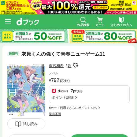
作品検索
カート
はじめての方へ
灰原くんの強くて青春ニューゲーム11
最新刊
雨宮和希
吟
ノベル
792
(税込)
7
pt
獲得
ポイント詳細
dカード利用でさらにポイント+2%
返品不可
試し読み