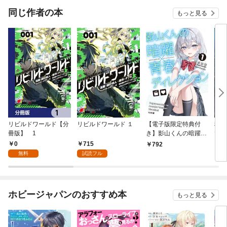
同じ作者の本
もっと見る
リビルドワールド【分
リビルドワールド １
【電子版限定特典付
秘密
冊版】 1
き】影山くんの暗躍×
で
青春ディレクション1
0
715
792
8
無料
試読フル
ホビージャパンのおすすめ本
もっと見る