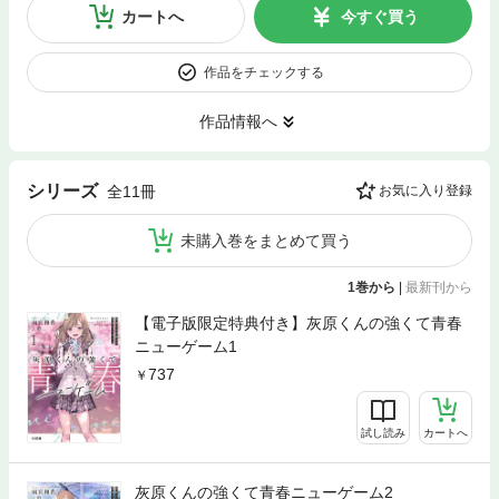
カートへ
今すぐ買う
作品をチェックする
作品情報へ
シリーズ
全11冊
お気に入り登録
未購入巻をまとめて買う
1巻から
|
最新刊から
【電子版限定特典付き】灰原くんの強くて青春
ニューゲーム1
737
試し読み
カートへ
灰原くんの強くて青春ニューゲーム2