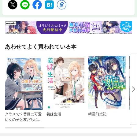
あわせてよく買われている本
クラスで２番目に可愛
義妹生活
精霊幻想記
ダン
い女の子と友だちにな
勇者
った【電子版】