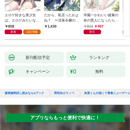
エロゲ好きな美少女
だから、私言ったわよ
学園一かわいい後輩の
くた
は、エロゲみたいなこ
ね？ 〜没落令嬢の案
命の恩人になったら、
ども
と全部シてほしい【電
外楽しい領地改革〜
通い妻になって関係を
858
814
407
8
1,430
子ＳＳ特典付き】
迫ってくる。
新着
試読増量
割引
新刊配信予定
ランキング
キャンペーン
無料
漫画無料試し読みならdブック
男性向けラノベ
灰原くんの強くて青春ニューゲー
アプリならもっと便利で快適に！