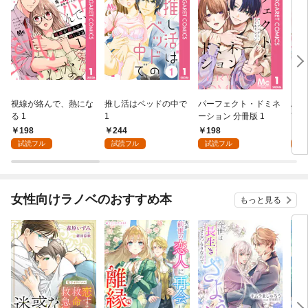
視線が絡んで、熱にな
推し活はベッドの中で
パーフェクト・ドミネ
ふし
る 1
1
ーション 分冊版 1
言っ
198
244
198
2
試読フル
試読フル
試読フル
試
女性向けラノベのおすすめ本
もっと見る