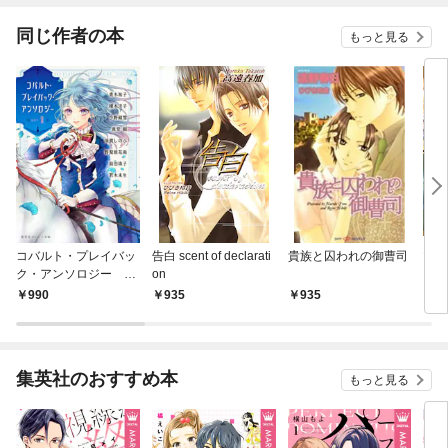
同じ作者の本
もっと見る
コバルト・プレイバッ
告白 scent of declarati
貴族と囚われの御曹司
マリ
ク・アンソロジー ｐ
on
ａｒｔ １
990
935
935
5
集英社のおすすめ本
もっと見る