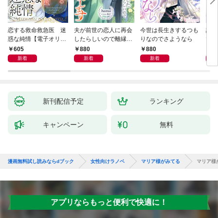
恋する救命救急医 迷
夫が前世の恋人に再会
今世は長生きするつも
話し
惑な純情【電子オリジ
したらしいので離縁し
りなのでさようなら
でし
ナル】
ます
605
880
880
1,
新着
新着
新着
新刊配信予定
ランキング
キャンペーン
無料
漫画無料試し読みならdブック
女性向けラノベ
マリア様がみてる
マリア様
アプリならもっと便利で快適に！