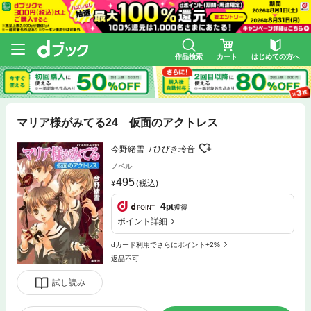
作品検索
カート
はじめての方へ
マリア様がみてる24 仮面のアクトレス
今野緒雪
ひびき玲音
ノベル
495
(税込)
4
pt
獲得
ポイント詳細
dカード利用でさらにポイント+2%
返品不可
試し読み