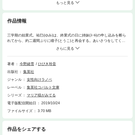
もっと見る
作品情報
三学期の始業式。祐巳(ゆみ)は、終業式の日に姉妹(ｽｰﾙ)の申し込みを断ら
れてから、約二週間ぶりに瞳子(とうこ)と再会する。あいさつをしてくる
瞳子に、祐巳は「ごきげんよう」と返すのが精いっぱいで、何も言えな
い。薔薇の館では、最愛の祥子(さちこ)にからんでしまい…。三学期最初
の大きな行事は生徒会役員選挙。祐巳、由乃(よしの)、志摩子は当然立候
補するが、去年のロサ・カニーナに続いて、今年も大きなサプライズがあ
著者
今野緒雪
ひびき玲音
って…!?
出版社
集英社
ジャンル
女性向けラノベ
レーベル
集英社コバルト文庫
シリーズ
マリア様がみてる
電子版配信開始日
2019/10/24
ファイルサイズ
3.70 MB
作品をシェアする