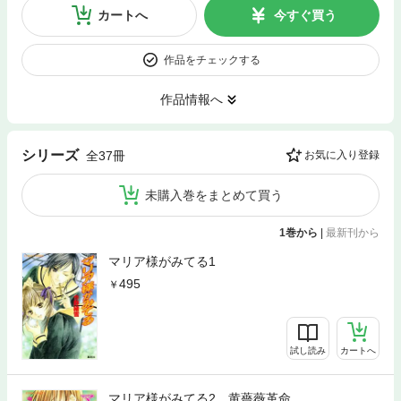
カートへ
今すぐ買う
作品をチェックする
作品情報へ
シリーズ
全37冊
お気に入り登録
未購入巻をまとめて買う
1巻から
|
最新刊から
マリア様がみてる1
495
試し読み
カートへ
マリア様がみてる2 黄薔薇革命