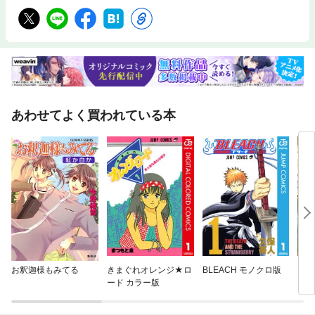
あわせてよく買われている本
お釈迦様もみてる
きまぐれオレンジ★ロ
BLEACH モノクロ版
マリ
ード カラー版