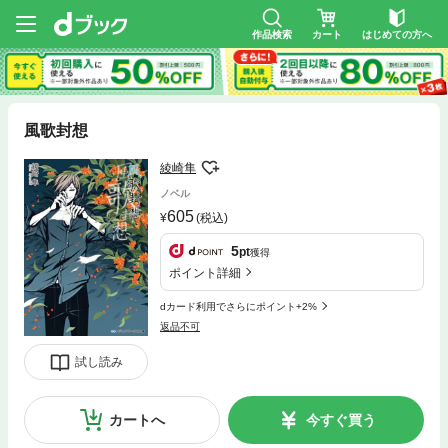
作品検索
カート
はじめての方へ
風歌封想
綾崎隼
ノベル
605
(税込)
5
pt
獲得
ポイント詳細
dカード利用でさらにポイント+2%
返品不可
試し読み
カートへ
今すぐ買う