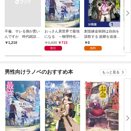
不倫、サレる側が悪い
おっさん異世界で最強
創造錬金術師は自由を
【単
んですか 時代錯誤な
になる ～物理特化の
謳歌する 故郷を追放さ
に転
クズ夫は捨てさせてい
覚醒者～
れたら、魔王のお膝元
目指
1,430
715
0
0
￥1,210
ただきます
で超絶効果のマジック
話】
割引
無料
アイテム作り放題にな
りました【分冊版】
1
男性向けラノベのおすすめ本
もっと見る