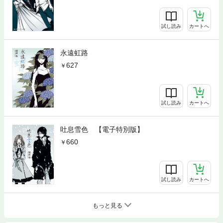
試し読み
カートへ
永遠虹路
627
試し読み
カートへ
吐息雪色 【電子特別版】
660
試し読み
カートへ
もっと見る