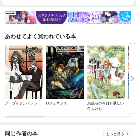
あわせてよく買われている本
ノーブルチルドレン
Dジェネシス
鳥籠荘の今日も眠たい
スイ
住人たち
同じ作者の本
もっと見る