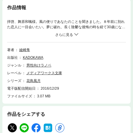
作品情報
拝啓、舞原和颯様。風の便りであなたのことを聞きました。８年前に別れ
た恋人に一目会いたい。夢に破れ、長く陰鬱な後悔の時を経て30歳になっ
た彼女は、節目の年に開催された同窓会に出席する。かつての恋人との再
会は叶わなかったものの、友人に促され、彼女は自らの想いを手紙に託す
ことにするのだが……。きっと、誰にだって忘れられない恋がある。往復
書簡で綴られる『風』の恋愛ミステリー。
著者
綾崎隼
出版社
KADOKAWA
ジャンル
男性向けラノベ
レーベル
メディアワークス文庫
シリーズ
花鳥風月
電子版配信開始日
2016/12/29
ファイルサイズ
3.07 MB
作品をシェアする