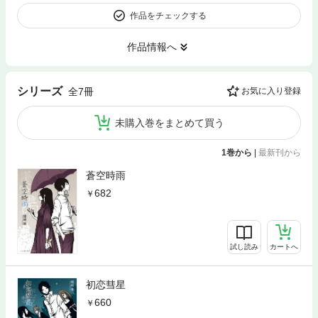
作品をチェックする
作品情報へ
シリーズ
全7冊
お気に入り登録
未購入巻をまとめて買う
1巻から
|
最新刊から
蒼空時雨
682
試し読み
カートへ
初恋彗星
660