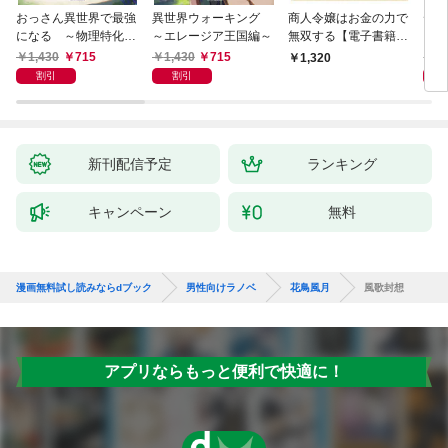
おっさん異世界で最強
異世界ウォーキング
商人令嬢はお金の力で
デス
になる ～物理特化の
～エレージア王国編～
無双する【電子書籍限
る異
覚醒者～
定書き下ろしSS付
1,430
715
1,430
715
1,
1,320
き】
割引
割引
新刊配信予定
ランキング
キャンペーン
無料
漫画無料試し読みならdブック
男性向けラノベ
花鳥風月
風歌封想
アプリならもっと便利で快適に！