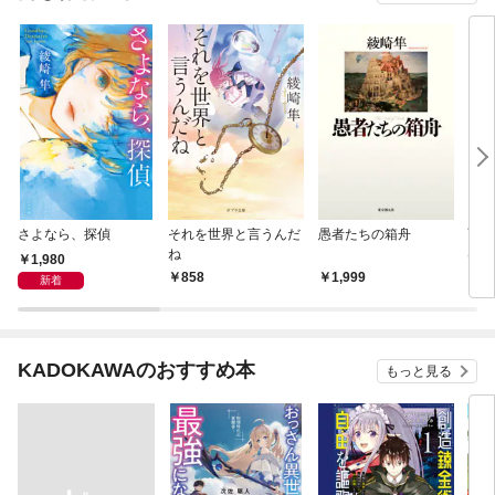
さよなら、探偵
それを世界と言うんだ
愚者たちの箱舟
雨の
ね
は
1,980
858
1,999
1,
新着
KADOKAWAのおすすめ本
もっと見る