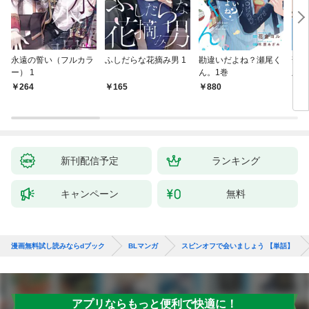
永遠の誓い（フルカラ
ふしだらな花摘み男 1
勘違いだよね？瀬尾く
薄明
ー） 1
ん。1巻
版】
264
165
880
8
新刊配信予定
ランキング
キャンペーン
無料
漫画無料試し読みならdブック
BLマンガ
スピンオフで会いましょう 【単話】
アプリならもっと便利で快適に！