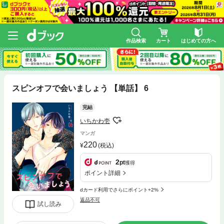
作品検索
カート
はじめての方へ
スピンオフで会いましょう 【単話】 6
完結
いちかわ壱
マンガ
220
(税込)
2
pt
獲得
ポイント詳細
dカード利用でさらにポイント+2%
返品不可
試し読み