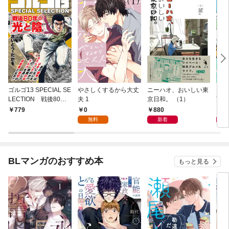
ゴルゴ13 SPECIAL SE
やさしくするから大丈
ニーハオ、おいしい東
多摩
LECTION 戦後80年
夫 1
京日和。 （1）
TY 
の光と陰
0
880
8
779
無料
新着
BLマンガのおすすめ本
もっと見る