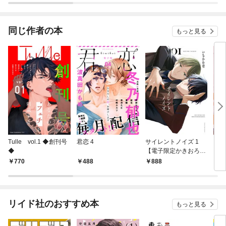
同じ作者の本
もっと見る
Tulle vol.1 ◆創刊号
君恋 4
サイレントノイズ 1
「リ
◆
【電子限定かきおろし
【電
付】
770
488
888
2
リイド社のおすすめ本
もっと見る