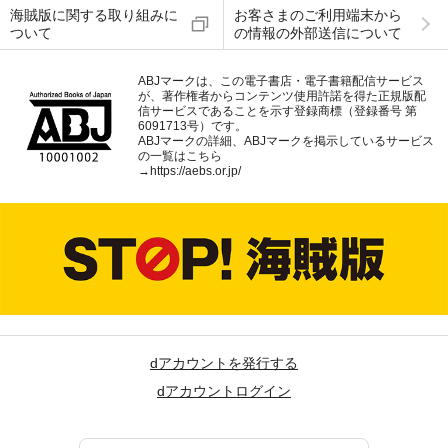
海賊版に関する取り組みに
お客さまのご利用端末から
ついて
の情報の外部送信について
ABJマークは、この電子書店・電子書籍配信サービス
が、著作権者からコンテンツ使用許諾を得た正規版配
信サービスであることを示す登録商標（登録番号 第
6091713号）です。
ABJマークの詳細、ABJマークを掲示しているサービス
の一覧はこちら
→
https://aebs.or.jp/
dアカウントを発行する
dアカウントログイン