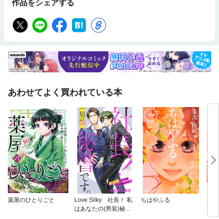
作品をシェアする
あわせてよく買われている本
薬屋のひとりごと
Love Silky 社長！ 私
ちはやふる
未来
はあなたの(男装)秘書
ない
です。
が降