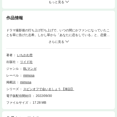
もっと見る
作品情報
ドラマ撮影後の打ち上げ打ち上げで、いつの間にかファンになっていたこ
とを翠に告げた志希。しかし翠から「あなたに恋をしている」と、恋愛と
しての好きを伝えられた。戸惑う志希だったが、自分が抱いている感情も
「恋」であることに気づく。アイドルと俳優、誰にも言えない関係になっ
た二人はなかなか会えず──恋人編、スタート！ ※本電子書籍は『mimos
a vol.24』収録の「スピンオフで会いましょう 第六話」と同じ内容です。
著者
いちかわ壱
出版社
リイド社
ジャンル
BLマンガ
レーベル
mimosa
掲載誌
mimosa
シリーズ
スピンオフで会いましょう 【単話】
電子版配信開始日
2022/09/30
ファイルサイズ
17.28 MB