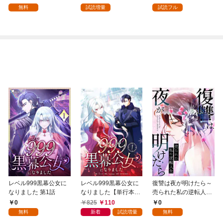
無料
試読増量
試読フル
レベル999黒幕公女に
レベル999黒幕公女に
復讐は夜が明けたら～
なりました 第1話
なりました【単行本
売られた私の逆転人生
版】 1巻
(1)
0
825
110
0
無料
新着
試読増量
無料