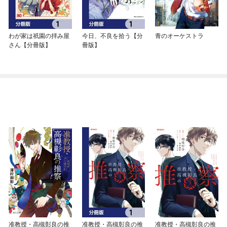
わが家は祇園の拝み屋
今日、不良を拾う【分
青のオーケストラ
さん【分冊版】
冊版】
准教授・高槻彰良の推
准教授・高槻彰良の推
准教授・高槻彰良の推