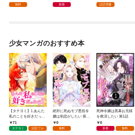
無料
新着
試読増量
少女マンガのおすすめ本
【タテヨミ】1.あんた
絶対に死ぬモブ悪役令
死神令嬢は黒幕お兄様
私のことを好きだった
嬢は初恋がしたい 第1
を救済したい 第1話
の？
話
71
0
0
タテヨミ
試読フル
無料
新着
無料