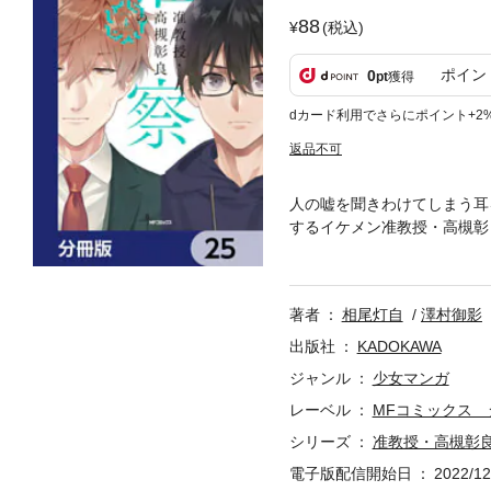
88
(税込)
ポイン
0
pt
獲得
dカード利用でさらにポイント+2
返品不可
人の嘘を聞きわけてしまう耳
するイケメン准教授・高槻彰
ることに――？「怪異は、現
第25弾。※本作品は単行本
著者
相尾灯自
澤村御影
出版社
KADOKAWA
ジャンル
少女マンガ
レーベル
MFコミックス 
シリーズ
准教授・高槻彰
電子版配信開始日
2022/12