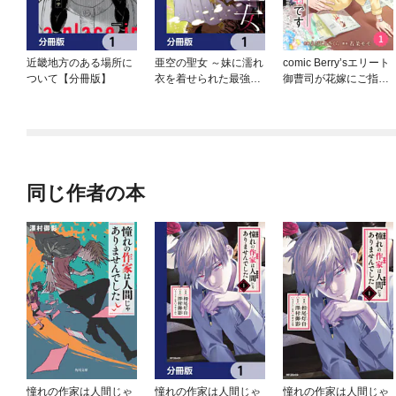
近畿地方のある場所に
亜空の聖女 ～妹に濡れ
comic Berry’sエリート
ついて【分冊版】
衣を着せられた最強魔
御曹司が花嫁にご指名
術師は、正体を隠して
です
やり直す～【分冊版】
同じ作者の本
憧れの作家は人間じゃ
憧れの作家は人間じゃ
憧れの作家は人間じゃ