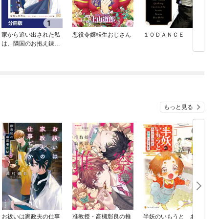
家から追い出された私
悪役令嬢転生おじさん
１０ＤＡＮＣＥ
は、隣国のお抱え錬金
術師として、幸せな第
二の人生を送る事にし
ました！【分冊版】
もっと見る
お祓いは家政夫の仕事
准教授・高槻彰良の推
半妖のいもうと あや