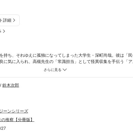
ト詳細
%
を持ち、それゆえに孤独になってしまった大学生・深町尚哉。彼は「民
良に気に入られ、高槻先生の「常識担当」として怪異収集を手伝う「ア
象と解釈によって成り立つんだよ、深町くん」凸凹コンビが軽快に謎を
を分割したもので、本編内容は同一のものとなります。重複購入にご注意
鈴木次郎
ジーンシリーズ
良の推察【分冊版】
/27