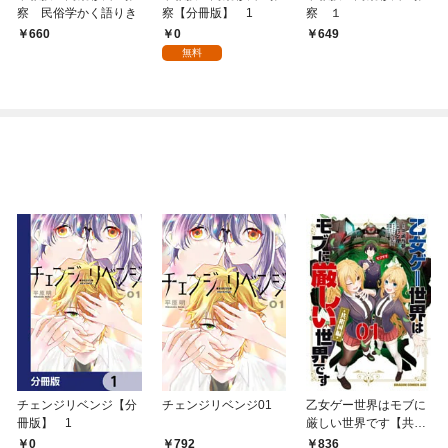
察 民俗学かく語りき
察【分冊版】 1
察 １
0
660
649
無料
チェンジリベンジ【分
チェンジリベンジ01
乙女ゲー世界はモブに
冊版】 1
厳しい世界です【共和
国編】 ０１
0
792
836