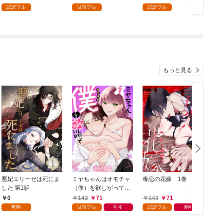
を頑張ります！ 1
試読フル
試読フル
試読フル
もっと見る
悪妃エリーゼは死にま
ミヤちゃんはオモチャ
毒恋の花嫁 1巻
した 第1話
（僕）を欲しがってい
る 1巻
0
143
71
143
71
無料
試読フル
割引
試読フル
割引