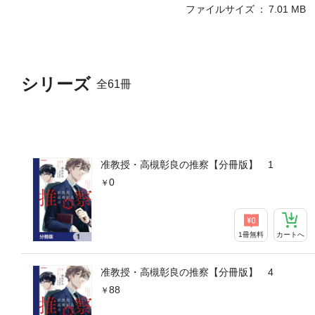
ファイルサイズ
7.01 MB
シリーズ
全61冊
准教授・高槻彰良の推察【分冊版】 1
0
1冊無料
カートへ
准教授・高槻彰良の推察【分冊版】 4
88