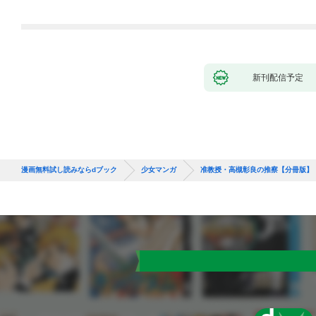
新刊配信予定
漫画無料試し読みならdブック
少女マンガ
准教授・高槻彰良の推察【分冊版】