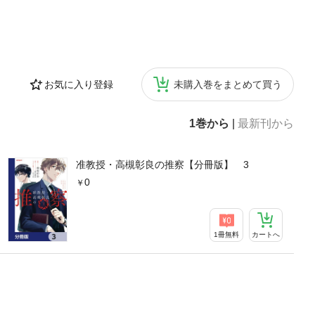
お気に入り登録
未購入巻をまとめて買う
1巻から
|
最新刊から
准教授・高槻彰良の推察【分冊版】 3
0
1冊無料
カートへ