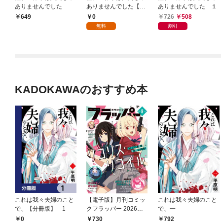
ありませんでした
ありませんでした【分
ありませんでした １
冊版】 1
0
726
508
649
無料
割引
KADOKAWAのおすすめ本
これは我々夫婦のこと
【電子版】月刊コミッ
これは我々夫婦のこと
で、【分冊版】 1
クフラッパー 2026年9
で、一
月号
0
730
792