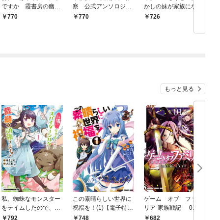
ですか 霞書房の幽霊
察 公式アンソロジー
かしの妹が家族になり
事件帖
コミック
ます
770
770
726
もっと見る
私、蜘蛛なモンスター
この素晴らしい世界に
ゲーム オブ ファミ
をテイムしたので、ス
祝福を！(1)【電子特別
リア-家族戦記- 01
パイダーシルクで裁縫
版】
792
748
682