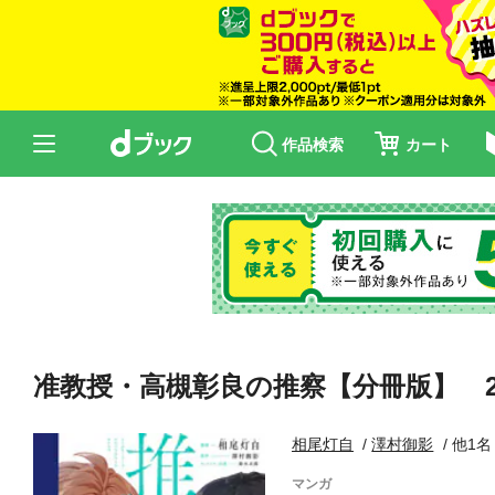
作品検索
カート
准教授・高槻彰良の推察【分冊版】 2
相尾灯自
澤村御影
他1名
マンガ