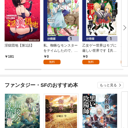
淫獄団地【第1話】
私、蜘蛛なモンスター
乙女ゲー世界はモブに
乙女
をテイムしたので、ス
厳しい世界です【共和
厳し
パイダーシルクで裁縫
国編】【分冊版】 1
国
0
0
8
181
を頑張ります！【分冊
無料
無料
試
版】 1
ファンタジー・SFのおすすめ本
もっと見る