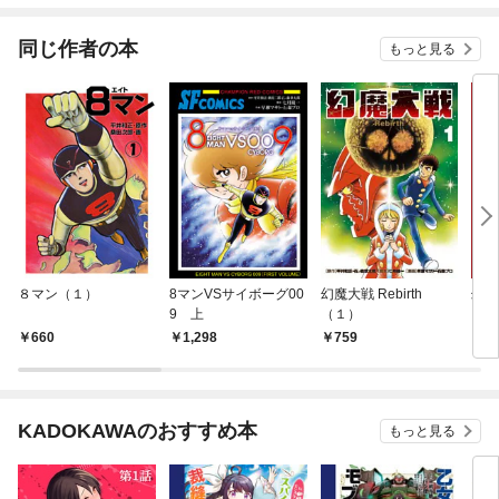
同じ作者の本
もっと見る
８マン（１）
8マンVSサイボーグ00
幻魔大戦 Rebirth
幻魔
9 上
（１）
660
1,298
759
4
KADOKAWAのおすすめ本
もっと見る