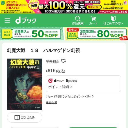
作品検索
カート
はじめての方へ
幻魔大戦 １８ ハルマゲドン幻視
平井和正
616
(税込)
5
pt
獲得
ポイント詳細
dカード利用でさらにポイント+2%
返品不可
試し読み