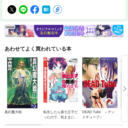
あわせてよく買われている本
真幻魔大戦
転生したら第七王子だ
DEAD Tube ～デッ
お気
ったので、気ままに魔
ドチューブ～
地防
術を極めます