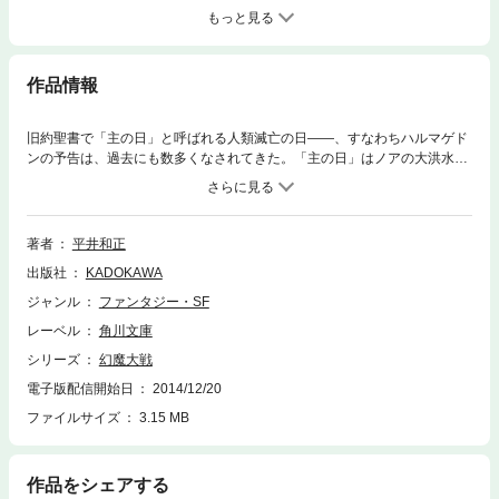
もっと見る
作品情報
旧約聖書で「主の日」と呼ばれる人類滅亡の日――、すなわちハルマゲド
ンの予告は、過去にも数多くなされてきた。「主の日」はノアの大洪水、
ソドムとゴモラの滅亡、そしてバビロン壊滅という形で現れ、その預言は
いまだに有効である。その日が訪れるのは、必ず驕り高ぶった不遜な人
類、道義的に腐敗しきった人間たちに対する神の怒りが頂点に達した時
だ。そして、「主の日」こそ救世主再臨の日であり、同時にサタン再臨の
著者
平井和正
日でもあるのだ！ 物質文明に毒され、心の貧困に陥った人類に、滅亡を
出版社
KADOKAWA
もたらす「主の日」が迫る……。目が離せないシリーズ第18弾！
ジャンル
ファンタジー・SF
レーベル
角川文庫
シリーズ
幻魔大戦
電子版配信開始日
2014/12/20
ファイルサイズ
3.15 MB
作品をシェアする