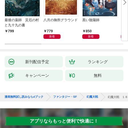
最後の薬師 災厄の村
八月の御所グラウンド
黒い陰陽師
レム
と九十九の書
779
850
4,
799
新着
新着
新刊配信予定
ランキング
キャンペーン
無料
漫画無料試し読みならdブック
ファンタジー・SF
幻魔大戦
幻魔大戦 １８
アプリならもっと便利で快適に！