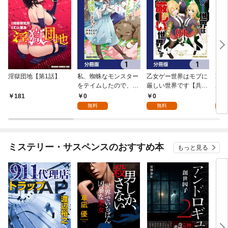
淫獄団地【第1話】
私、蜘蛛なモンスター
乙女ゲー世界はモブに
乙女
をテイムしたので、ス
厳しい世界です【共和
厳し
パイダーシルクで裁縫
国編】【分冊版】 1
国
0
0
8
181
を頑張ります！【分冊
無料
無料
試
版】 1
ミステリー・サスペンスのおすすめ本
もっと見る