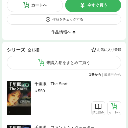
カートへ
今すぐ買う
作品をチェックする
作品情報へ
シリーズ
全16冊
お気に入り登録
未購入巻をまとめて買う
1巻から
|
最新刊から
千里眼 The Start
550
試し読み
カートへ
千里眼 ファントム・クォーター