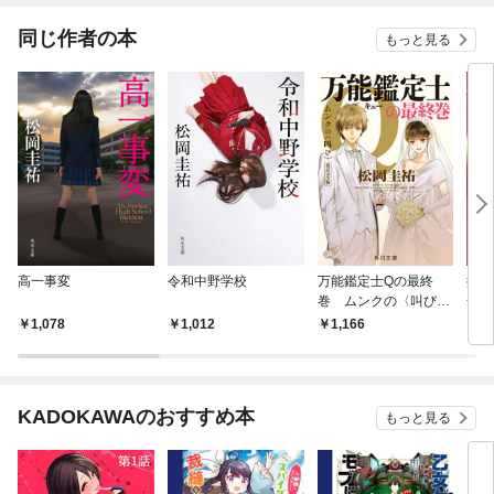
同じ作者の本
もっと見る
高一事変
令和中野学校
万能鑑定士Qの最終
探偵
巻 ムンクの〈叫び〉
全版
改訂完全版
1,078
1,012
1,166
1,
KADOKAWAのおすすめ本
もっと見る