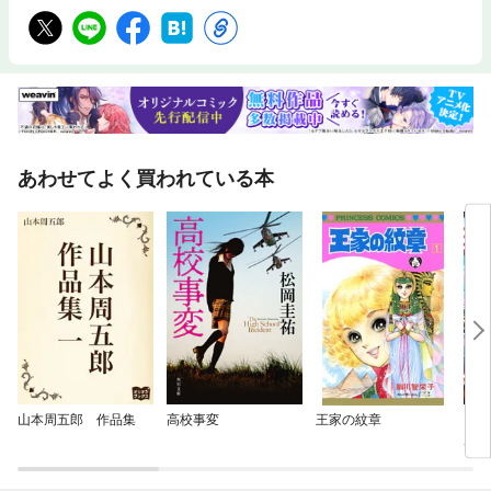
あわせてよく買われている本
山本周五郎 作品集
高校事変
王家の紋章
【タ
周目
ゲー
した