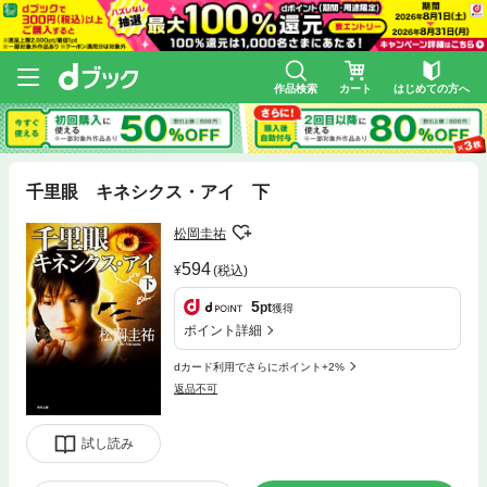
作品検索
カート
はじめての方へ
千里眼 キネシクス・アイ 下
松岡圭祐
594
(税込)
5
pt
獲得
ポイント詳細
dカード利用でさらにポイント+2%
返品不可
試し読み