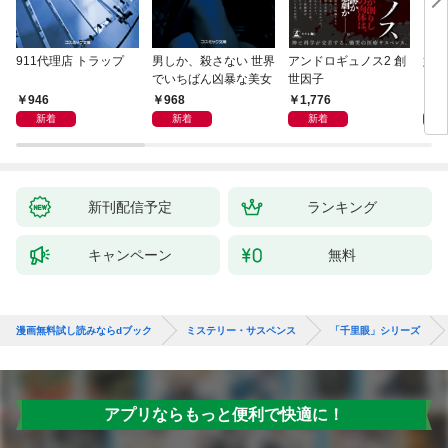
911代理店 トラップ
男しか、殺さない 世界
アンドロギュノス2 創
姐御
でいちばん凶暴な美女
世因子
946
968
1,776
1,
新着
新着
新着
新刊配信予定
ランキング
キャンペーン
無料
漫画無料試し読みならdブック
ミステリー・サスペンス
「千里眼」シリーズ
アプリならもっと便利で快適に！