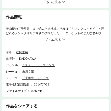
もっと見る
作品情報
美由紀の「千里眼」まで読みとる機械。それは「キネシクス・アイ」と呼
ばれるノン＝クオリア最新の技術だった！ ターゲットのどんな思考や感
情も見逃さない“眼”が美由紀を追い詰めていく。能登半島の豪雨は手始め
に過ぎなかった。最強の降雨弾の標的は首都・東京！ 東京を海中に沈
め、100万人以上の犠牲者を出す惨事の襲来。陰謀に気づいた美由紀は止
めることが出来るのか！ 過熱するノン＝クオリアとの戦い。新シリーズ
著者
松岡圭祐
第10弾!!
出版社
KADOKAWA
ジャンル
ミステリー・サスペンス
レーベル
角川文庫
シリーズ
「千里眼」シリーズ
電子版配信開始日
2014/07/13
ファイルサイズ
0.85 MB
作品をシェアする