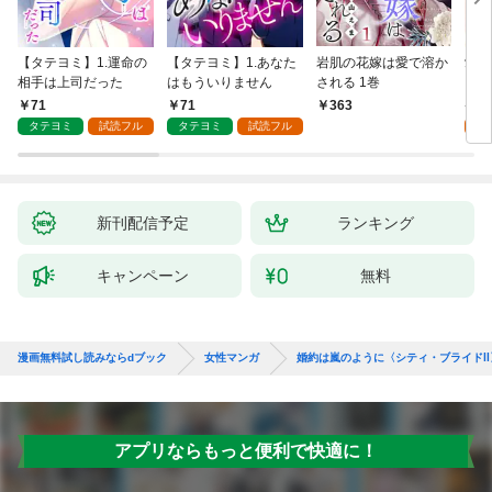
【タテヨミ】1.運命の
【タテヨミ】1.あなた
岩肌の花嫁は愛で溶か
愛し
相手は上司だった
はもういりません
される 1巻
い 
71
71
1
363
タテヨミ
試読フル
タテヨミ
試読フル
試
新刊配信予定
ランキング
キャンペーン
無料
漫画無料試し読みならdブック
女性マンガ
婚約は嵐のように〈シティ・ブライドⅡ
アプリならもっと便利で快適に！