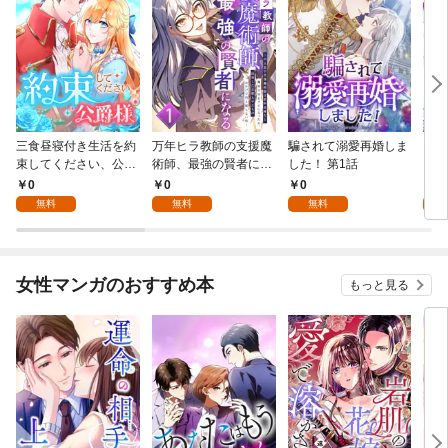
三食昼寝付き生活を約
万年ヒラ教師の支援魔
騙されて溺愛再婚しま
ヒト
束してください、公爵
術師、最強の賢者にな
した！ 第1話
様 1話
る～不人気の支援魔術
0
0
0
0
師は給料泥棒だと魔術
無料
無料
無料
大学をクビになった
が、出世した元教え子
たちのおかげで何も困
らない件～ 第1話
女性マンガのおすすめ本
もっと見る