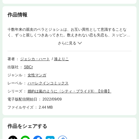
作品情報
十数年来の親友のベラとジョシュは、お互い異性として意識することな
く、ずっと親しくつきあってきた。数えきれない恋も失恋も、スッピンさ
え彼には知られている。ところが、ずっとこのまま続くと信じていたふた
りの関係に終止符が打たれるときがきた。「結婚することにしたよ」――
ジョシュのその言葉にベラは凍りつき、今さらながら自覚する。彼を男性
として愛していることを。せめて友達としてそばにいられるよう、ベラは
著者
ジェシカ・ハート
湊よりこ
気づいたばかりの恋心を封印するが…!?
出版社
SBCr
ジャンル
女性マンガ
レーベル
ハーレクインコミックス
シリーズ
婚約は嵐のように〈シティ・ブライドⅡ〉【分冊】
電子版配信開始日
2022/09/09
ファイルサイズ
2.44 MB
作品をシェアする