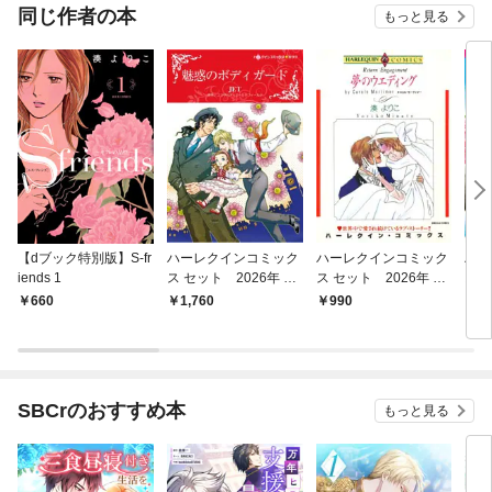
OMI
同じ作者の本
もっと見る
【dブック特別版】S-fr
ハーレクインコミック
ハーレクインコミック
ハー
iends 1
ス セット 2026年 vo
ス セット 2026年 vo
ス 
l.930
l.804
l.78
660
1,760
990
9
SBCrのおすすめ本
もっと見る