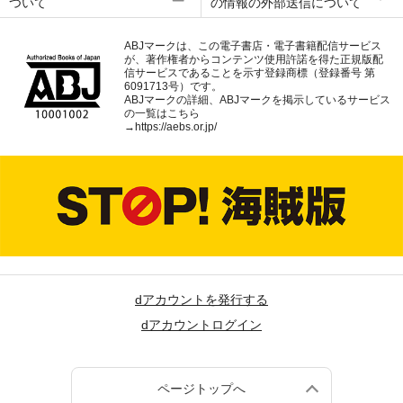
ついて
の情報の外部送信について
ABJマークは、この電子書店・電子書籍配信サービス
が、著作権者からコンテンツ使用許諾を得た正規版配
信サービスであることを示す登録商標（登録番号 第
6091713号）です。
ABJマークの詳細、ABJマークを掲示しているサービス
の一覧はこちら
→
https://aebs.or.jp/
dアカウントを発行する
dアカウントログイン
ページトップへ