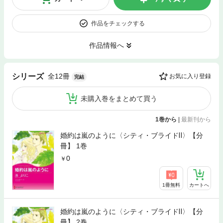
作品をチェックする
作品情報へ
全12冊
シリーズ
お気に入り登録
完結
未購入巻をまとめて買う
1巻から
|
最新刊から
婚約は嵐のように〈シティ・ブライドⅡ〉【分
冊】 1巻
0
1冊無料
カートへ
婚約は嵐のように〈シティ・ブライドⅡ〉【分
冊】 2巻