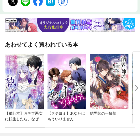
あわせてよく買われている本
【単行本】おデブ悪女
【タテヨミ】あなたは
結界師の一輪華
バッ
に転生したら、なぜか
もういりません
ロイ
ラスボス王子様に執着
今世
されています
りが
てく