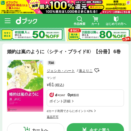
作品検索
カート
はじめての方へ
婚約は嵐のように〈シティ・ブライドⅡ〉【分冊】 6巻
完結
ジェシカ・ハート
湊よりこ
マンガ
61
(税込)
0
pt
獲得
ポイント詳細
dカード利用でさらにポイント+2%
返品不可
カートへ
今すぐ買う