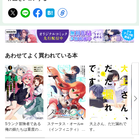
あわせてよく買われている本
Sランク冒険者である
ステータス・オール∞
大上さん、だだ漏れで
霊感
俺の娘たちは重度のフ
（インフィニティ） ∞
す。
サキ
ァザコンでした
使いの最強能力者、異