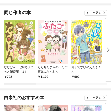
世界を自由気ままに暮
らします！
同じ作者の本
もっと見る
ななはん 七屋ちょこ
ももせたまみのふたご
男子ですひのえんまく
私設
っと繁盛記（１）
育児ぷらすわん
ん
（１
792
1,100
902
8
白泉社のおすすめ本
もっと見る