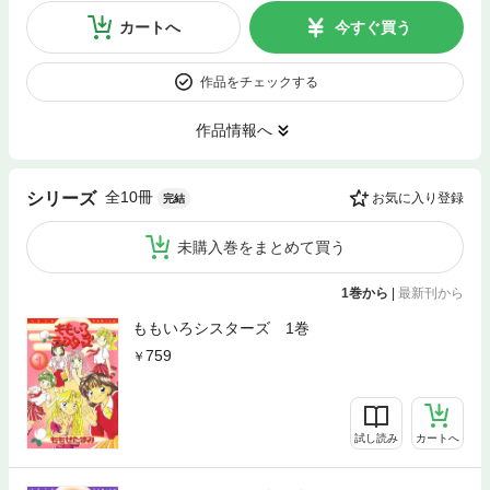
カートへ
今すぐ買う
作品をチェックする
作品情報へ
全10冊
シリーズ
お気に入り登録
完結
未購入巻をまとめて買う
1巻から
|
最新刊から
ももいろシスターズ 1巻
759
試し読み
カートへ