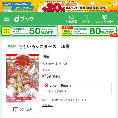
作品検索
カート
はじめての方へ
ももいろシスターズ 10巻
最新刊
完結
ももせたまみ
マンガ
759
(税込)
6
pt
獲得
ポイント詳細
dカード利用でさらにポイント+2%
返品不可
試し読み