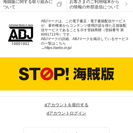
海賊版に関する取り組みに
お客さまのご利用端末から
ついて
の情報の外部送信について
ABJマークは、この電子書店・電子書籍配信サービス
が、著作権者からコンテンツ使用許諾を得た正規版配
信サービスであることを示す登録商標（登録番号 第
6091713号）です。
ABJマークの詳細、ABJマークを掲示しているサービス
の一覧はこちら
→
https://aebs.or.jp/
dアカウントを発行する
dアカウントログイン