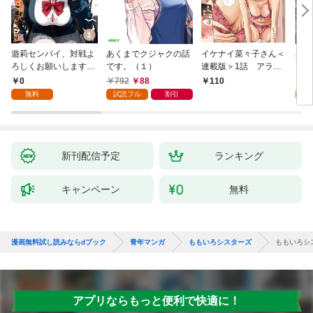
遊莉センパイ、対戦よ
あくまでクジャクの話
イケナイ菜々子さん＜
異世
ろしくお願いします。
です。（１）
連載版＞1話 アラフ
1
ォー女神と初体験
0
792
88
7
110
無料
試読フル
割引
試
新刊配信予定
ランキング
キャンペーン
無料
漫画無料試し読みならdブック
青年マンガ
ももいろシスターズ
ももいろシ
アプリならもっと便利で快適に！