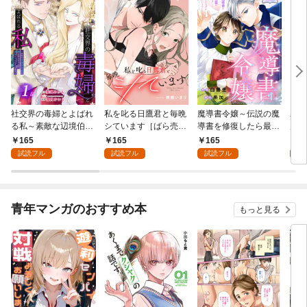
社交界の毒婦とよばれ
私を叱る日鷹君と毎晩
魔導書令嬢～伝説の魔
寡黙
る私～素敵な辺境伯令
シています［ばら売
導書を修復したら最強
力ゼ
息に腕を折られたの
り］ 第1話
の精霊が味方になりま
る～
165
165
165
1
で、責任とってもらい
した（クールな王弟殿
の声
試読フル
試読フル
試読フル
試
ます～［ばら売り］
下がなぜかいつもそば
～［
第1話
にいます）～［ばら売
01
り］ 第1話
青年マンガのおすすめ本
もっと見る