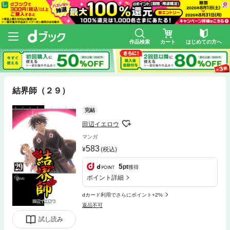
作品検索
カート
はじめての方へ
結界師（２９）
完結
田辺イエロウ
マンガ
583
(税込)
5
pt
獲得
ポイント詳細
dカード利用でさらにポイント+2%
返品不可
試し読み