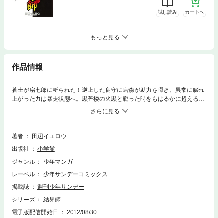
試し読み
カートへ
もっと見る
作品情報
蒼士が扇七郎に斬られた！逆上した良守に烏森が助力を囁き、異常に膨れ
上がった力は暴走状態へ。黒芒楼の火黒と戦った時をもはるかに超える制
御不能な力…このまま良守は烏森の力にのまれてしまうのか！？一方、幹
部が次々に殺られた裏会十二人会の中で正守は己が権限を拡大。総帥に対
する反攻の糸口を探し始める…。
著者
田辺イエロウ
出版社
小学館
ジャンル
少年マンガ
レーベル
少年サンデーコミックス
掲載誌
週刊少年サンデー
シリーズ
結界師
電子版配信開始日
2012/08/30