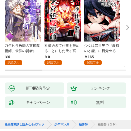
万年ヒラ教師の支援魔
社畜過ぎて仕事を辞め
少女は異世界で『殺戮
魔王
術師、最強の賢者にな
ることにした天才宮廷
の才能』に目覚める
者パ
る～不人気の支援魔術
魔術師～辺境の地でス
(話売り) #1
やっ
0
0
165
2
師は給料泥棒だと魔術
ローライフを夢見る
試読フル
試読フル
試読フル
大学をクビになった
が、不届き者を倒して
が、出世した元教え子
いたら『最果ての魔
たちのおかげで何も困
女』と呼ばれるように
らない件～ 第1話
なる～ 第1話
新刊配信予定
ランキング
キャンペーン
無料
漫画無料試し読みならdブック
少年マンガ
結界師
結界師（２９）