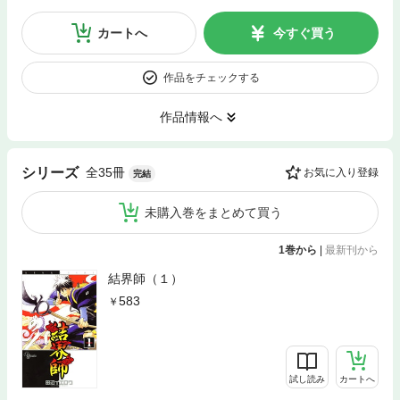
カートへ
今すぐ買う
作品をチェックする
作品情報へ
全35冊
シリーズ
お気に入り登録
完結
未購入巻をまとめて買う
1巻から
|
最新刊から
結界師（１）
583
試し読み
カートへ