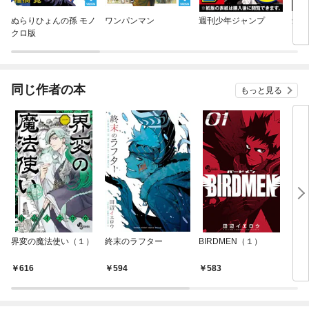
ぬらりひょんの孫 モノ
ワンパンマン
週刊少年ジャンプ
創世
クロ版
同じ作者の本
もっと見る
界変の魔法使い（１）
終末のラフター
BIRDMEN（１）
田辺
ェイ
616
594
583
5