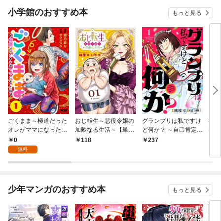
小学館のおすすめ本
もっと見る
ごくまま～極道だった
おじ転生～悪役令嬢の
グランプリは私ですけ
後宮
オレがママになった話
加齢なる生活～【単
ど何か？ ～自己肯定モ
は謎
～【単話】（１）
話】（１）
ンスターのミスコン無
（１
0
118
237
2
双～【単話】（１）
無料
少年マンガのおすすめ本
もっと見る