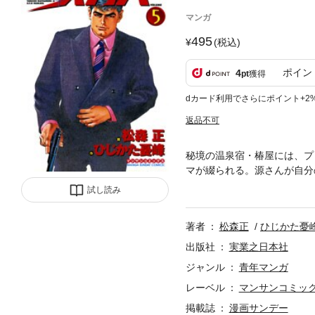
マンガ
495
(税込)
ポイン
4
pt
獲得
dカード利用でさらにポイント+2
返品不可
秘境の温泉宿・椿屋には、プ
マが綴られる。源さんが自分
リッパーの山岸トモヨの3人
試し読み
の三美神」など11編を収録
著者
松森正
ひじかた憂
出版社
実業之日本社
ジャンル
青年マンガ
レーベル
マンサンコミッ
掲載誌
漫画サンデー