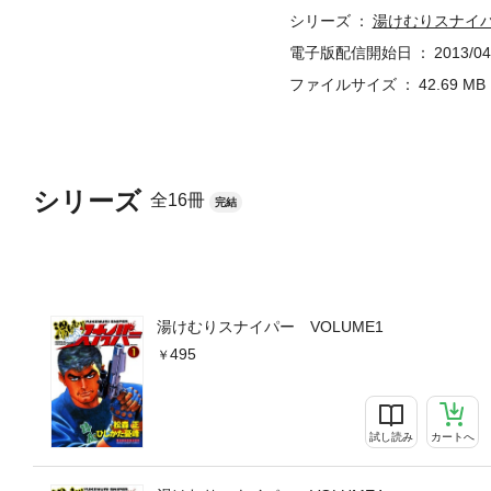
シリーズ
湯けむりスナイ
電子版配信開始日
2013/04
ファイルサイズ
42.69 MB
シリーズ
全16冊
完結
湯けむりスナイパー VOLUME1
495
試し読み
カートへ