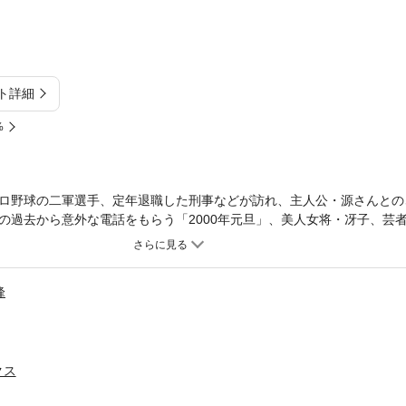
ト詳細
%
ロ野球の二軍選手、定年退職した刑事などが訪れ、主人公・源さんとの
の過去から意外な電話をもらう「2000年元旦」、美人女将・冴子、芸
が一堂に介し、この3人の誰かに心を奪われてしまいかもしれない、と
。いずれも心に沁み入る名編ばかり！！
峰
クス