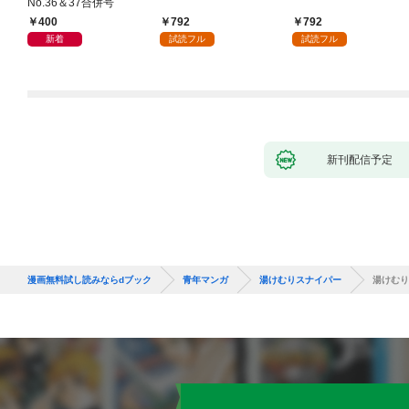
No.36＆37合併号
400
792
792
新着
試読フル
試読フル
新刊配信予定
漫画無料試し読みならdブック
青年マンガ
湯けむりスナイパー
湯けむり