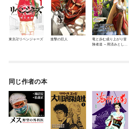
東京卍リベンジャーズ
進撃の巨人
竜と歩む成り上がり冒
険者道 ～用済みとして
Sランクパーティから
追放された回復魔術
師、捨てられた先で最
強の神竜を復活させて
しまう～ コミック版
（分冊版）
同じ作者の本