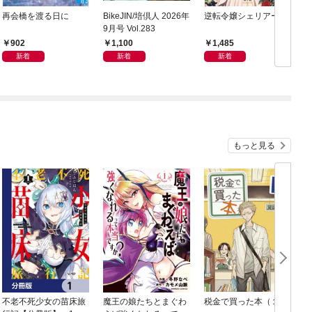
再会橋を渡る日に
BikeJIN/培倶人 2026年
逆転令嬢シェリアーネ
9月号 Vol.283
902
1,100
1,485
新着
新着
新着
もっと見る
不老不死少女の苗床旅
魔王の娘たちとまぐわ
税金で買った本（１）
女