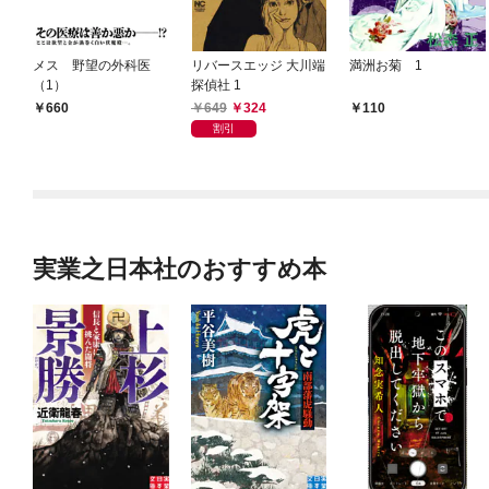
メス 野望の外科医
リバースエッジ 大川端
満洲お菊 1
（1）
探偵社 1
649
324
660
110
割引
実業之日本社のおすすめ本