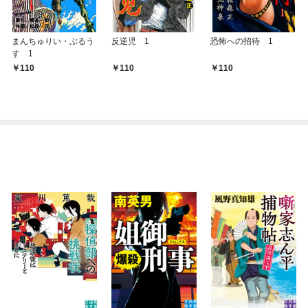
まんちゅりい・ぶるう
反逆児 1
恐怖への招待 1
す 1
110
110
110