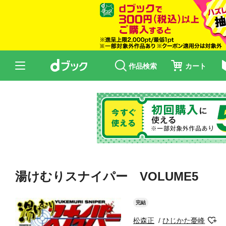
作品検索
カート
湯けむりスナイパー VOLUME5
完結
松森正
ひじかた憂峰