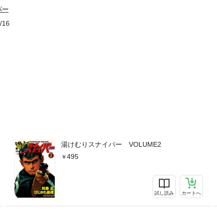
パー
/16
湯けむりスナイパー VOLUME2
495
試し読み
カートへ