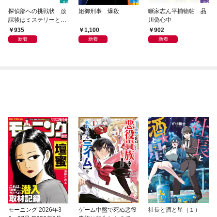
探偵部への挑戦状 放
姐御刑事 爆殺
噺家志ん平捕物帖 品
課後はミステリーとと
川偽心中
もに 新装版
935
1,100
902
新着
新着
新着
モーニング 2026年3
ゲーム中盤で死ぬ悪役
社長と酒と星（１）