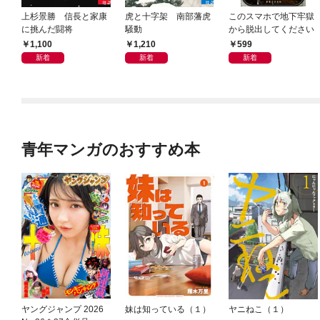
上杉景勝 信長と家康
虎と十字架 南部藩虎
このスマホで地下牢獄
に挑んだ闘将
騒動
から脱出してください
1,100
1,210
599
新着
新着
新着
青年マンガのおすすめ本
ヤングジャンプ 2026
妹は知っている（１）
ヤニねこ（１）