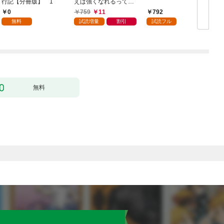
行記【分冊版】 1
えば強くなれるって本
当ですか？【特典ペー
0
759
11
792
パー付き】【カラーペ
無料
試読増量
割引
試読フル
ージ増量版】 (1)
無料