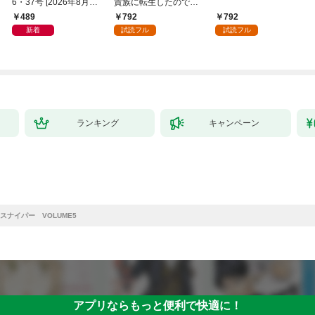
6・37号 [2026年8月6
貴族に転生したので、
日発売]
外れスキル【テイム】
489
792
792
を駆使して最強を目指
新着
試読フル
試読フル
してみた（１）
ランキング
キャンペーン
スナイパー VOLUME5
アプリならもっと便利で快適に！