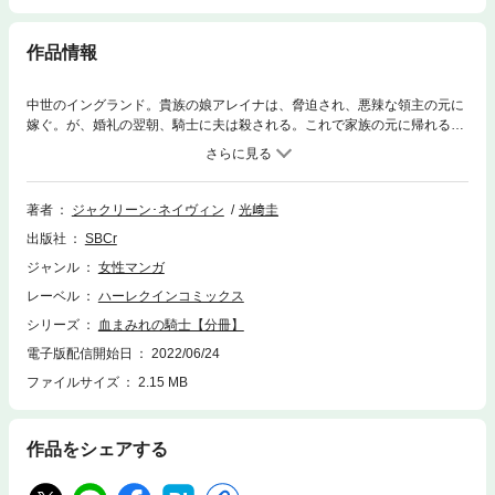
作品情報
中世のイングランド。貴族の娘アレイナは、脅迫され、悪辣な領主の元に
嫁ぐ。が、婚礼の翌朝、騎士に夫は殺される。これで家族の元に帰れる、
と思ったのもつかの間、騎士が彼女の前に現れた。残忍に見えるが美しい
黒髪に誇り高き表情・・・。一瞬心奪われるアレイナだが、「お前は私の
妻になるのだ」と突然言われ・・・!!
著者
ジャクリーン･ネイヴィン
光﨑圭
出版社
SBCr
ジャンル
女性マンガ
レーベル
ハーレクインコミックス
シリーズ
血まみれの騎士【分冊】
電子版配信開始日
2022/06/24
ファイルサイズ
2.15 MB
作品をシェアする