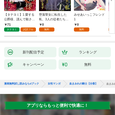
【タテヨミ】1.愛する
堕落聖女に転生した
みせあいっこフレンド
火の
公爵様、謹んで殺させ
私、3人の従者たちに
1
すが
ていただきます！
抱かれて困ってます 第
嫁と
71
0
0
2
1話
ます
タテヨミ
試読フル
無料
無料
試
新刊配信予定
ランキング
キャンペーン
無料
漫画無料試し読みならdブック
女性マンガ
血まみれの騎士【分冊】
血まみ
アプリならもっと便利で快適に！