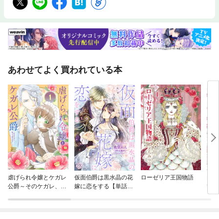
あわせてよく買われている本
虐げられ令嬢とケガレ
仮面伯爵は黒水晶の花
ローゼリア王国物語
Ber
公爵～そのケガレ、払
嫁に恋をする【単話
び不
ってみせます！～
売】
の花