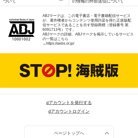
ついて
の情報の外部送信について
ABJマークは、この電子書店・電子書籍配信サービス
が、著作権者からコンテンツ使用許諾を得た正規版配
信サービスであることを示す登録商標（登録番号 第
6091713号）です。
ABJマークの詳細、ABJマークを掲示しているサービス
の一覧はこちら
→
https://aebs.or.jp/
dアカウントを発行する
dアカウントログイン
ページトップへ