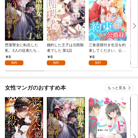
堕落聖女に転生した
婚約した王子は元暗殺
三食昼寝付き生活を約
絶対
私、3人の従者たちに
者でした 第1話
束してください、公爵
嬢は
抱かれて困ってます 第
様 1話
行本
0
0
0
7
1話
無料
無料
無料
試
女性マンガのおすすめ本
もっと見る