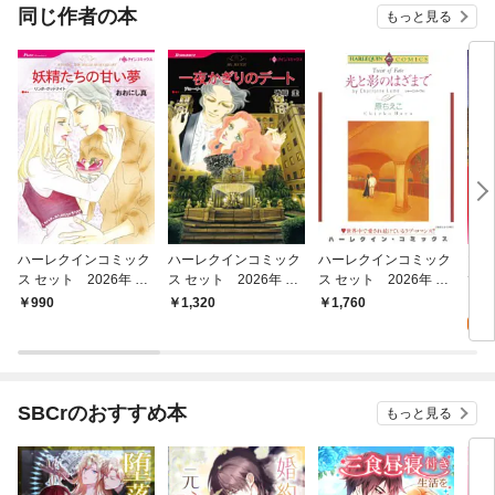
同じ作者の本
もっと見る
ハーレクインコミック
ハーレクインコミック
ハーレクインコミック
マド
ス セット 2026年 vo
ス セット 2026年 vo
ス セット 2026年 vo
て【
l.787
l.844
l.910
0
990
1,320
1,760
SBCrのおすすめ本
もっと見る