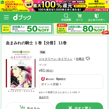
作品検索
カート
はじめての方へ
血まみれの騎士 １巻【分冊】 11巻
完結
ジャクリーン･ネイヴィン
光﨑圭
マンガ
61
(税込)
0
pt
獲得
ポイント詳細
dカード利用でさらにポイント+2%
返品不可
カートへ
今すぐ買う