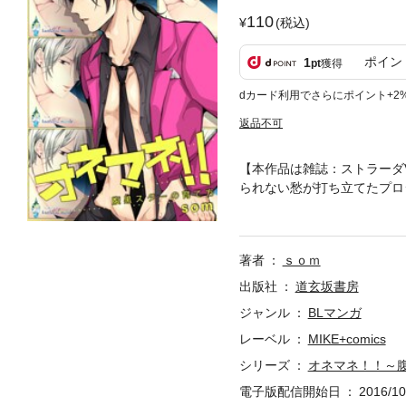
110
(税込)
ポイン
1
pt
獲得
dカード利用でさらにポイント+2
返品不可
【本作品は雑誌：ストラーダ
られない愁が打ち立てたプロ
愁の想いは浅岡へ届くのか。
著者
ｓｏｍ
出版社
道玄坂書房
ジャンル
BLマンガ
レーベル
MIKE+comics
シリーズ
オネマネ！！～
電子版配信開始日
2016/10