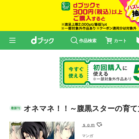
作品検索
カート
オネマネ！！～腹黒スターの育て方
最新刊
ｓｏｍ
マンガ