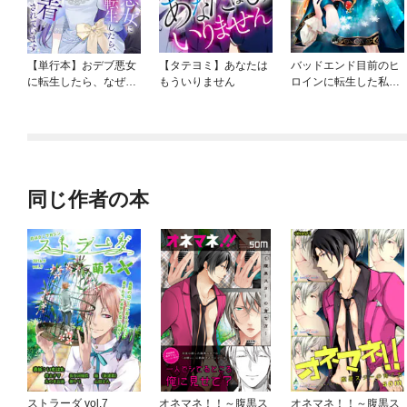
【単行本】おデブ悪女
【タテヨミ】あなたは
バッドエンド目前のヒ
に転生したら、なぜか
もういりません
ロインに転生した私、
ラスボス王子様に執着
今世では恋愛するつも
されています
りがチートな兄が離し
てくれません！？@C
OMIC
同じ作者の本
ストラーダ vol.7
オネマネ！！～腹黒ス
オネマネ！！～腹黒ス