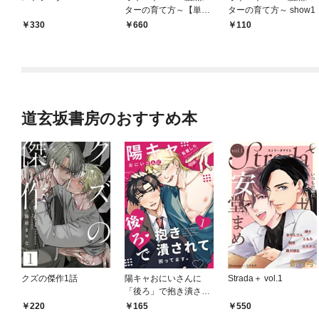
ターの育て方～【単行
ターの育て方～ show1
本版】
330
660
110
道玄坂書房のおすすめ本
クズの傑作1話
陽キャおにいさんに
Strada＋ vol.1
「後ろ」で抱き潰され
て困ってます。1話
220
165
550