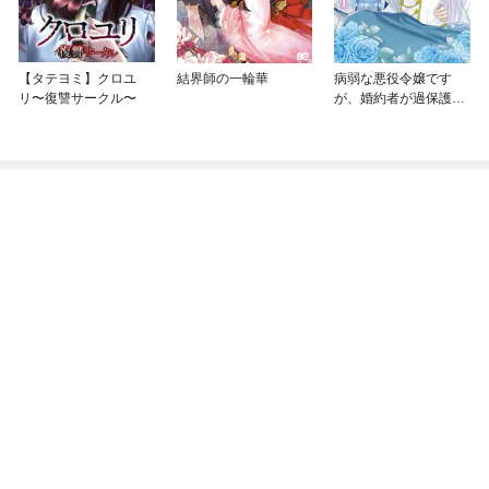
【タテヨミ】クロユ
結界師の一輪華
病弱な悪役令嬢です
リ〜復讐サークル〜
が、婚約者が過保護す
ぎて逃げ出したい(私た
ち犬猿の仲でしたよ
ね！？)