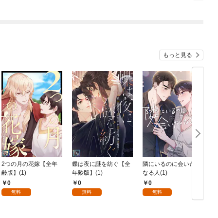
もっと見る
2つの月の花嫁【全年
蝶は夜に謎を紡ぐ【全
隣にいるのに会いたく
齢版】(1)
年齢版】(1)
なる人(1)
0
0
0
無料
無料
無料