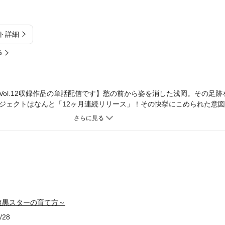
ト詳細
%
Vol.12収録作品の単話配信です】愁の前から姿を消した浅岡。その足
ジェクトはなんと「12ヶ月連続リリース」！その快挙にこめられた意
芸能界を舞台にした2人の恋路がついに終幕！
腹黒スターの育て方～
/28