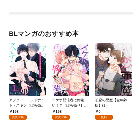
BLマンガのおすすめ本
アフター・ミッドナイ
イケボ配信者は俺狙
初恋の悪魔【全年齢
ト・スキン［ばら売
い！？［ばら売り］
版】(1)
り］ 第1話
第1話
198
198
0
試読フル
試読フル
無料