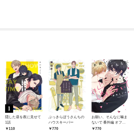
隠した昼を夜に見せて
ぶっきらぼうさんちの
お願い、そんなに噛ま
1話
ハウスキーパー
ないで 番外編 オフィ
シャルファンブック
110
770
770
【コミックス版】【電