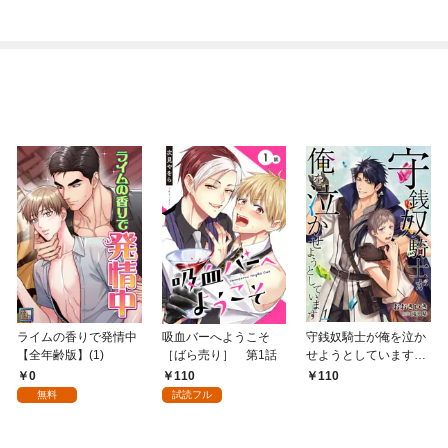
子限定特典付き】
ライムの香りで発情中
吸血バーへようこそ
守銭奴騎士が俺を泣か
【全年齢版】(1)
［ばら売り］ 第1話
せようとしています
【単話】 1
0
110
110
無料
試読フル