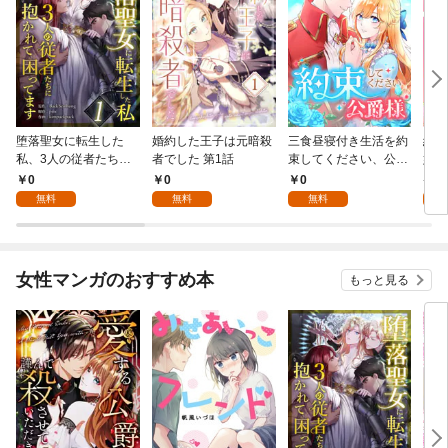
堕落聖女に転生した
婚約した王子は元暗殺
三食昼寝付き生活を約
絶対
私、3人の従者たちに
者でした 第1話
束してください、公爵
嬢は
抱かれて困ってます 第
様 1話
行本
0
0
0
7
1話
無料
無料
無料
試
女性マンガのおすすめ本
もっと見る