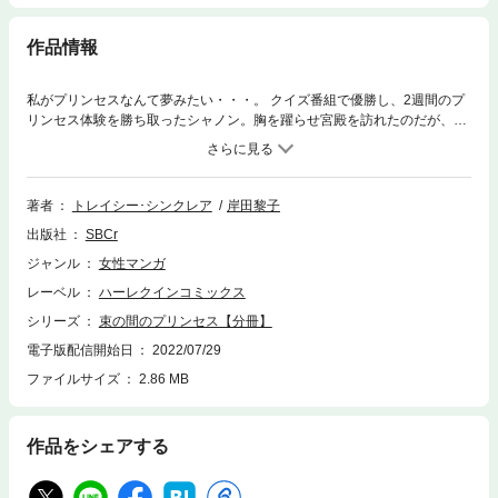
作品情報
私がプリンセスなんて夢みたい・・・。 クイズ番組で優勝し、2週間のプ
リンセス体験を勝ち取ったシャノン。胸を躍らせ宮殿を訪れたのだが、そ
こで彼女を待ち受けていたのは国王ミシェルの冷たい瞳だった。 そんな態
度が気になりミシェルのことばかり考えるようになったシャノンは、気づ
かないうちに彼に夢中になってしまい・・・!?
著者
トレイシー･シンクレア
岸田黎子
出版社
SBCr
ジャンル
女性マンガ
レーベル
ハーレクインコミックス
シリーズ
束の間のプリンセス【分冊】
電子版配信開始日
2022/07/29
ファイルサイズ
2.86 MB
作品をシェアする