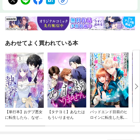
あわせてよく買われている本
【単行本】おデブ悪女
【タテヨミ】あなたは
バッドエンド目前のヒ
【タ
に転生したら、なぜか
もういりません
ロインに転生した私、
リ〜
ラスボス王子様に執着
今世では恋愛するつも
されています
りがチートな兄が離し
てくれません！？@C
OMIC