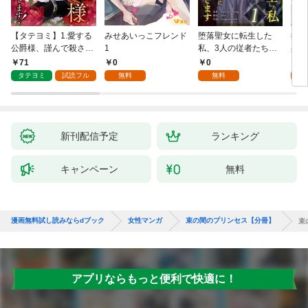
【タテヨミ】1.愛する
みせあいっこフレンド
堕落聖女に転生した
授か
公爵様、謹んで殺させ
1
私、3人の従者たちに
身籠
ていただきます！
抱かれて困ってます 第
して
71
0
0
2
1話
タテヨミ
試読フル
無料
無料
試
新刊配信予定
ランキング
キャンペーン
無料
漫画無料試し読みならdブック
女性マンガ
束の間のプリンセス【分冊】
束
アプリならもっと便利で快適に！