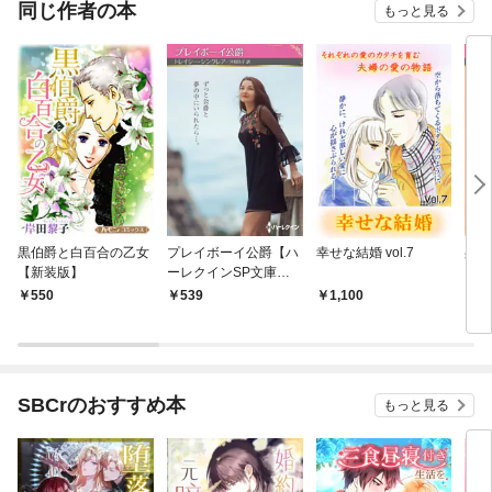
同じ作者の本
もっと見る
黒伯爵と白百合の乙女
プレイボーイ公爵【ハ
幸せな結婚 vol.7
身代
【新装版】
ーレクインSP文庫
【ハ
版】
庫版
550
539
1,100
5
SBCrのおすすめ本
もっと見る