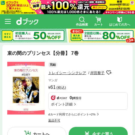
作品検索
カート
はじめての方へ
束の間のプリンセス【分冊】 7巻
完結
トレイシー･シンクレア
岸田黎子
マンガ
61
(税込)
0
pt
獲得
ポイント詳細
dカード利用でさらにポイント+2%
返品不可
カートへ
今すぐ買う