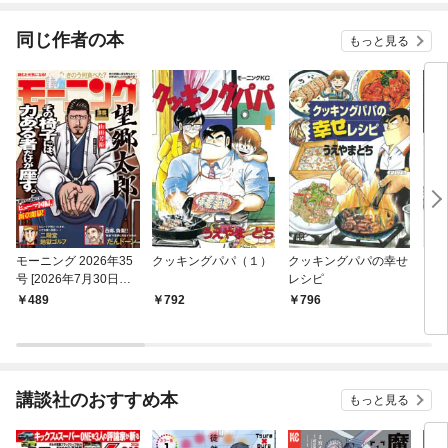
同じ作者の本
もっと見る
モーニング 2026年35
クッキングパパ（１）
クッキングパパの幸せ
クッ
号 [2026年7月30日発
レシピ
ンタ
売]
２３
489
792
796
8
講談社のおすすめ本
もっと見る