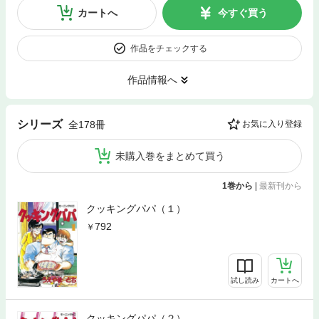
カートへ
今すぐ買う
作品をチェックする
作品情報へ
シリーズ
全178冊
お気に入り登録
未購入巻をまとめて買う
1巻から
|
最新刊から
クッキングパパ（１）
792
試し読み
カートへ
クッキングパパ（２）