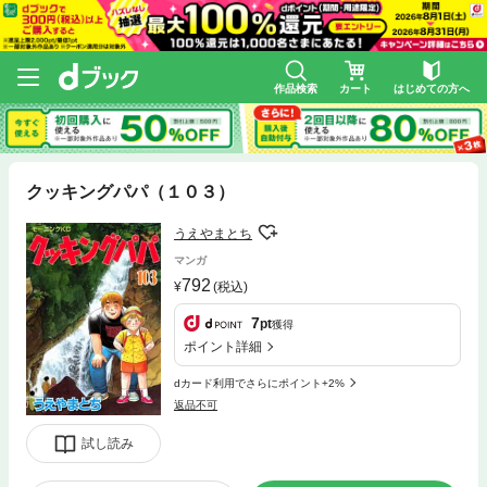
作品検索
カート
はじめての方へ
クッキングパパ（１０３）
うえやまとち
マンガ
792
(税込)
7
pt
獲得
ポイント詳細
dカード利用でさらにポイント+2%
返品不可
試し読み