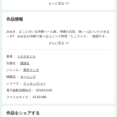
もっと見る
作品情報
みゆき、まことのいる沖縄へ一人旅。沖縄の元気、体いっぱいいただきま
～す!! みゆきが沖縄で食べるユニーク料理「たこライス」「南国ヤキソ
バ」の他、面白くておいしい料理レシピと元気が出る笑顔が盛り沢山！
第103巻のメニュー……たこライス／南国ヤキソバ／ミックスカツ／がぜ
みそ／サンマのへしこ風／ハチノスチリビーンズ／バスケットヤキソバ／
マーマー丼／ナシ丼・ネギ丼・オイ丼／バーニャカウダ／よだれ鶏
著者
うえやまとち
出版社
講談社
ジャンル
青年マンガ
掲載誌
モーニング
シリーズ
クッキングパパ
電子版配信開始日
2019/12/18
ファイルサイズ
43.69 MB
作品をシェアする