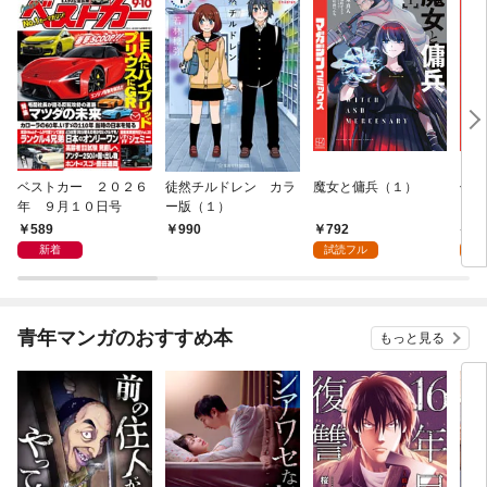
ベストカー ２０２６
徒然チルドレン カラ
魔女と傭兵（１）
信じ
年 ９月１０日号
ー版（１）
ンジ
かけ
589
792
7
990
ガチ
新着
試読フル
試
９９
れて
バー
『ざ
青年マンガのおすすめ本
もっと見る
（１