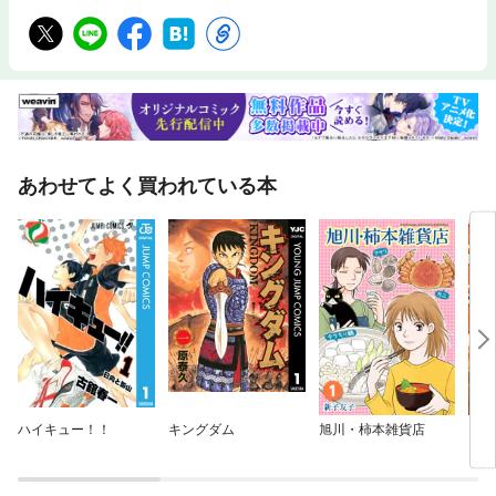
あわせてよく買われている本
ハイキュー！！
キングダム
旭川・柿本雑貨店
お江