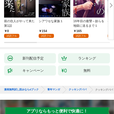
前の住人がやって来た
シアワセな家族１
16年目の復讐～奴らを
ベイ
第1話
地獄に送るまで１
エブ
版】
0
154
165
2
試読フル
試読フル
試読フル
試
新刊配信予定
ランキング
キャンペーン
無料
漫画無料試し読みならdブック
青年マンガ
クッキングパパ
クッキングパパ
アプリならもっと便利で快適に！