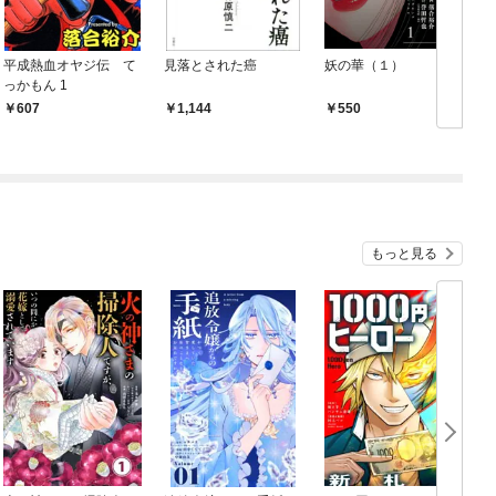
平成熱血オヤジ伝 て
見落とされた癌
妖の華（１）
っかもん 1
607
1,144
550
もっと見る