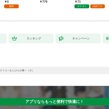
のおじさんはあらゆる
てゲームバランスを破
0
71
770
種族を嫁にする～（コ
壊した～
無料
タテヨミ
試読フル
ミック） 1
ランキング
キャンペーン
ナトス～むしけらの拳～（８）
アプリならもっと便利で快適に！