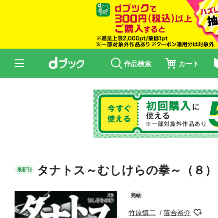
作品検索
カート
タナトス～むしけらの拳～（８）
最新刊
完結
竹原慎二
落合裕介