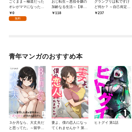
ごくまま～極道だった
おじ転生～悪役令嬢の
グランプリは私ですけ
オレがママになった話
加齢なる生活～【単
ど何か？ ～自己肯定モ
～【単話】（１）
話】（１）
ンスターのミスコン無
0
118
237
双～【単話】（１）
無料
青年マンガのおすすめ本
３か月なら、大丈夫だ
妻よ、僕の恋人になっ
ヒトグイ 第1話
と思ってた。～留学し
てくれませんか？ 第1