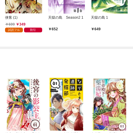
侠客 (1)
天獄の島 Season2 1
天獄の島 1
699
349
652
649
試読フル
割引