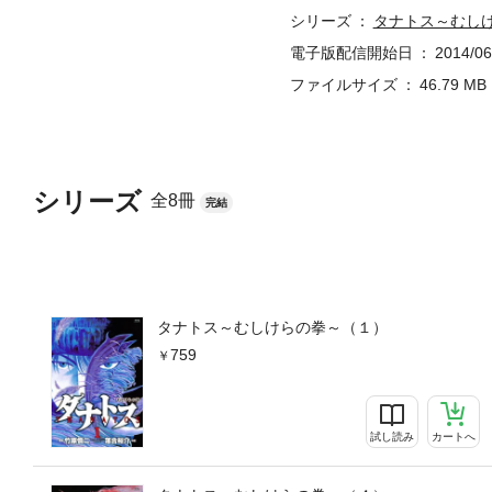
シリーズ
タナトス～むし
電子版配信開始日
2014/06
ファイルサイズ
46.79 MB
シリーズ
全8冊
完結
タナトス～むしけらの拳～（１）
759
試し読み
カートへ