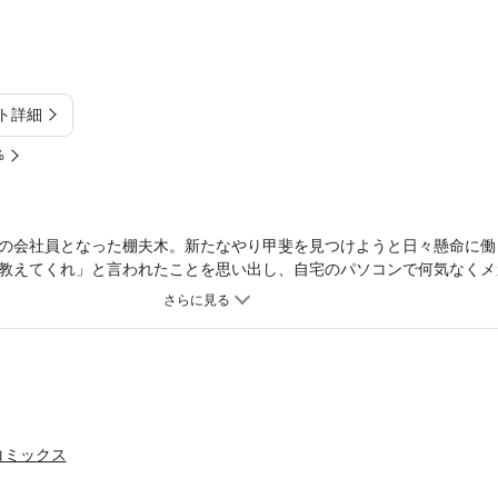
ト詳細
%
の会社員となった棚夫木。新たなやり甲斐を見つけようと日々懸命に働
教えてくれ」と言われたことを思い出し、自宅のパソコンで何気なくメ
こには、東日本新人王の決勝進出を決めたリクの誇らしいガッツポーズ
コミックス