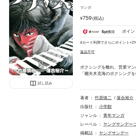
マンガ
759
(税込)
ポイン
6
pt
獲得
dカード利用でさらにポイント+2
返品不可
ボクシングを離れ、営業マン
「棚夫木克海のボクシングを
ームページを見る。するとそ
試し読み
れていて…（第70話）。
著者
竹原慎二
落合裕介
出版社
小学館
ジャンル
青年マンガ
レーベル
ヤングサンデー
掲載誌
ヤングサンデー