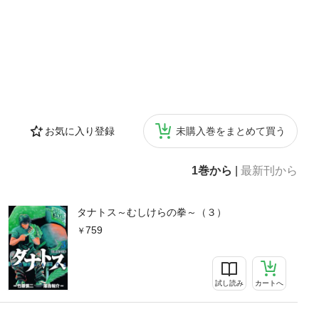
お気に入り登録
未購入巻をまとめて買う
1巻から
|
最新刊から
タナトス～むしけらの拳～（３）
759
試し読み
カートへ