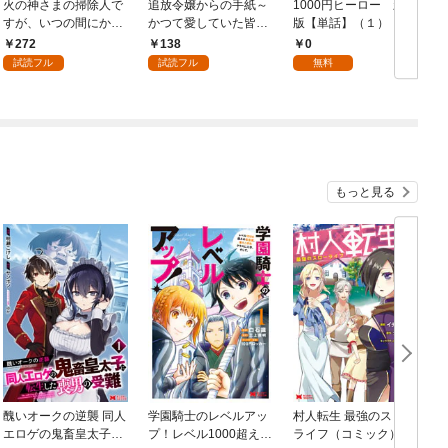
火の神さまの掃除人で
追放令嬢からの手紙～
1000円ヒーロー 新札
D
すが、いつの間にか花
かつて愛していた皆さ
版【単話】（１）
9
嫁として溺愛されてい
まへ 私のことなどお忘
272
138
0
ます【単話】（１）
れですか？～【単話】
試読フル
試読フル
無料
（１）
もっと見る
醜いオークの逆襲 同人
学園騎士のレベルアッ
村人転生 最強のスロー
エロゲの鬼畜皇太子に
プ！レベル1000超えの
ライフ（コミック） 1