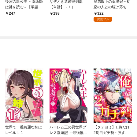
後宮の影公主 ～呪術師
なぞとき遺跡発掘部
皇弟殿下の薬湯妃～初
は謎を読む～【単話】
【単話】（１）
恋の人との駆け落ち先
（１）
は後宮でした～【単
322
247
198
話】（１）
試読フル
世界で一番綺麗な姉は
ハーレム王の異世界プ
【タテヨミ】1.俺だけ
レベル１ 1
レス漫遊記 ～最強無双
2周目ガチ勢～強すぎ