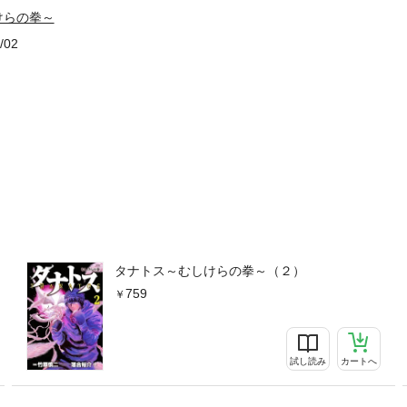
けらの拳～
/02
タナトス～むしけらの拳～（２）
759
試し読み
カートへ