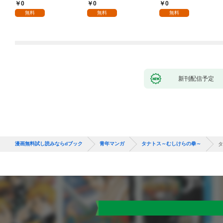
た僕の留守中に、一途
話
0
0
0
な彼女が汚されるまで
無料
無料
無料
～ 1話
新刊配信予定
漫画無料試し読みならdブック
青年マンガ
タナトス～むしけらの拳～
タ