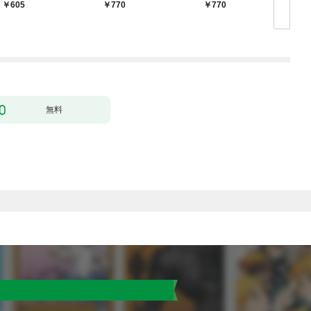
転生した喪男の受難
転生者、落ちこぼれク
605
770
770
（コミック） 1
ラスに入学。そして、
（コミック） 1
無料