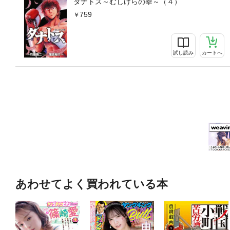
タナトス～むしけらの拳～（４）
759
試し読み
カートへ
あわせてよく買われている本