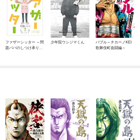
ファザーシッター ～問
少年院ウシジマくん
バブル～チカーノKEI
題パパのしつけ承りま
歌舞伎町血闘編～
す～