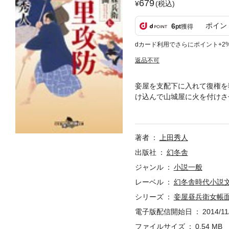
679
(税込)
ポイン
6
pt
獲得
dカード利用でさらにポイント+2
返品不可
妾屋を支配下に入れて復権を
け込んで山城屋に火を付けさ
守の後ろ盾を得た昼兵衛。だ
七弾。
著者
上田秀人
出版社
幻冬舎
ジャンル
小説一般
レーベル
幻冬舎時代小説
シリーズ
妾屋昼兵衛女帳
電子版配信開始日
2014/11
ファイルサイズ
0.54 MB