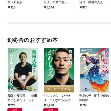
影〈新装版〉
シリーズ傑作選～
目付 鷹垣隼人正 裏
録（一）～
913
1,034
924
幻冬舎のおすすめ本
激闘の舞台裏――前田
がむしゃら なぜ俺
千夏の光 蘭学小町の
大然が見たワールドカ
は、こんなに走るのか
捕物帖
ップ2026
——。【電子限定合本
220
1,980
763
版】
新着
新着