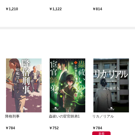
1,210
1,122
814
降格刑事
蟲祓いの宦官師弟1
リカ／リアル
784
784
752
新着