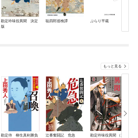
勘定吟味役異聞 決定
聡四郎巡検譚
ぶらり平蔵
版
もっと見る
勘定侍 柳生真剣勝負
辻番奮闘記 危急
勘定吟味役異聞 （1）