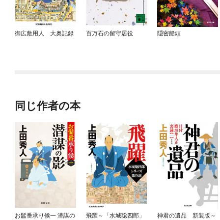
御広敷用人 大奥記録
百万石の留守居役
隠密船頭
同じ作者の本
お髷番承り候一 潜謀の
飛躍～「水城聡四郎」
神君の遺品 新装版～