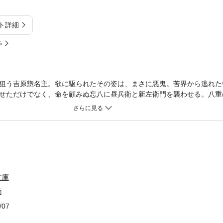
ト詳細
%
狙う吉原惣名主。欲に駆られたその姿は、まさに悪鬼。苦界から逃れた
せただけでなく、命を顧みぬ忘八に昼兵衛と新左衛門を襲わせる。八重
が既に吉原は、妾屋一党の絆にひびを入れる卑劣な計略を巡らせていた
文庫
面
/07