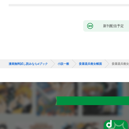
新刊配信予定
漫画無料試し読みならdブック
小説一般
妾屋昼兵衛女帳面
妾屋昼兵衛女