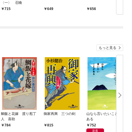
〈一〉 召喚
715
649
656
もっと見る
鯛飯と花嫁 渡り庖丁
御家再興 三つの剣
山なら言いたいことが
人 喜助
ある
752
784
815
新着