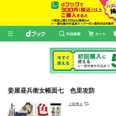
作品検索
カート
妾屋昼兵衛女帳面七 色里攻防
上田秀人