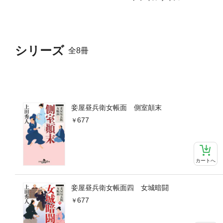
シリーズ
全8冊
妾屋昼兵衛女帳面 側室顛末
677
カートへ
妾屋昼兵衛女帳面四 女城暗闘
677