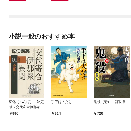
小説一般のおすすめ本
変化（へんげ） 決定
手下は犬だけ
鬼役（壱） 新装版
版～交代寄合伊那衆異
聞（1）～
880
814
726