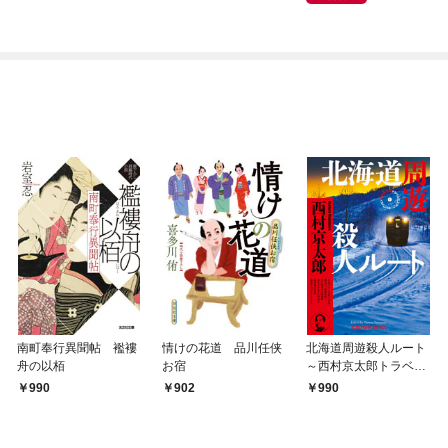
南町奉行異聞帖 襤褸
情けの花道 品川任侠
北海道周遊殺人ルート
舟の以栢
お宿
～西村京太郎トラベル
ミステリー・セレクシ
990
902
990
ョン（1）～