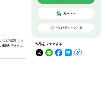
カートへ
作品をチェックする
い女の悲哀につ
作品をシェアする
の機転で林出羽
。絶体絶命の第