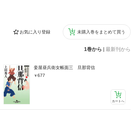
お気に入り登録
未購入巻をまとめて買う
1巻から
|
最新刊から
妾屋昼兵衛女帳面三 旦那背信
677
カートへ