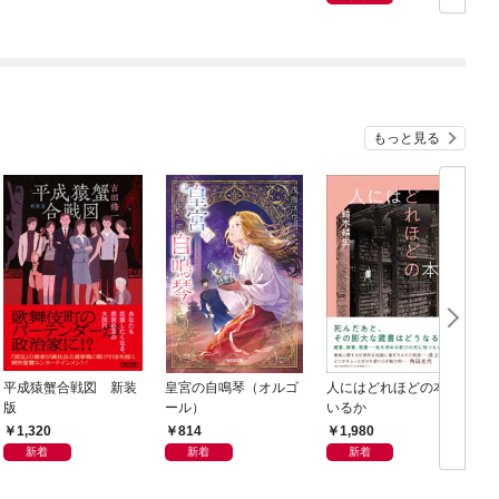
もっと見る
平成猿蟹合戦図 新装
皇宮の自鳴琴（オルゴ
人にはどれほどの本が
版
ール）
いるか
1,320
814
1,980
新着
新着
新着