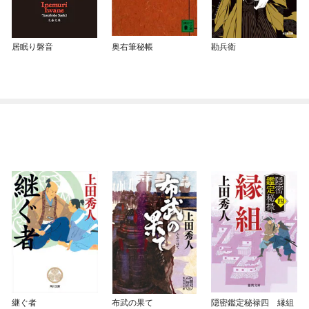
居眠り磐音
奥右筆秘帳
勘兵衛
継ぐ者
布武の果て
隠密鑑定秘禄四 縁組