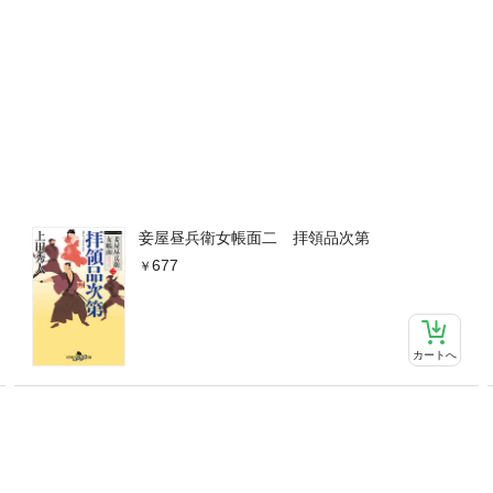
妾屋昼兵衛女帳面二 拝領品次第
677
カートへ