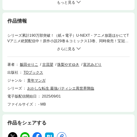
もっと見る
作品情報
シリーズ累計190万部突破！（紙＋電子）U-NEXT・アニメ放題ほかにてT
Vアニメ絶賛配信中！原作小説29巻＆コミックス13巻、同時発売！宝冠が
何者かにより宝物庫から盗まれた！ 【瞬間移動】の魔法を持つ父・カセ
ロールが容疑をかけられ、王城に軟禁される事態に。いっぽうペイスは、
真犯人を捕まえるべく捜査に乗り出していく。疑われるはずのない『王
族』が怪しいと目星をつけて聞き込みを開始。真相へと辿り着くも、少年
著者
飯田せりこ
古流望
珠梨やすゆき
富沢みどり
の狙いはさらに別にあって...？ 最高のお菓子は最高の物語と共にある！
出版社
TOブックス
甘く激しい王道スイーツ・ファンタジー第13巻！
ジャンル
青年マンガ
シリーズ
おかしな転生 最強パティシエ異世界降臨
電子版配信開始日
2025/09/01
ファイルサイズ
- MB
作品をシェアする