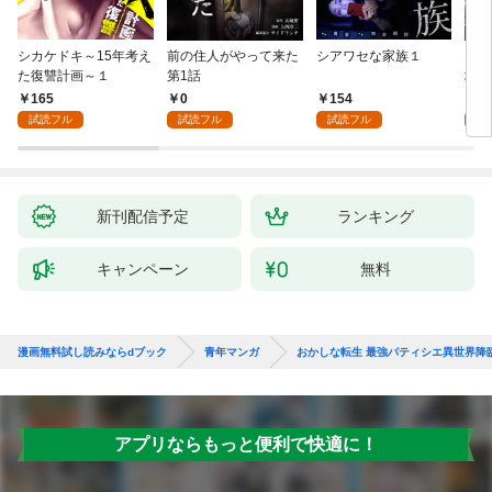
シカケドキ～15年考え
前の住人がやって来た
シアワセな家族１
16
た復讐計画～１
第1話
地獄
165
0
154
1
試読フル
試読フル
試読フル
試
新刊配信予定
ランキング
キャンペーン
無料
漫画無料試し読みならdブック
青年マンガ
おかしな転生 最強パティシエ異世界降
アプリならもっと便利で快適に！