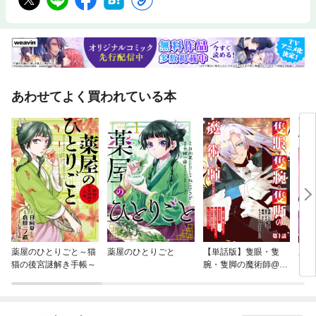
あわせてよく買われている本
薬屋のひとりごと～猫
薬屋のひとりごと
【単話版】隻眼・隻
魔王
猫の後宮謎解き手帳～
腕・隻脚の魔術師@C
えば
OMIC
当で