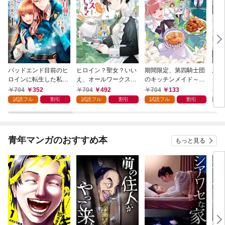
バッドエンド目前のヒ
ヒロイン？聖女？いい
期間限定、第四騎士団
悪党
ロインに転生した私、
え、オールワークスメ
のキッチンメイド～結
先も
今世では恋愛するつも
イドです（誇）！@C
婚したくないので就職
令嬢
704
352
704
492
704
133
7
りがチートな兄が離し
OMIC 第1巻
しました～@COMIC
ラン
試読フル
割引
試読フル
割引
試読フル
割引
試
てくれません！？@C
第1巻【描き下ろし漫
の溺
OMIC 第1巻
画特典付き】
@C
青年マンガのおすすめ本
もっと見る