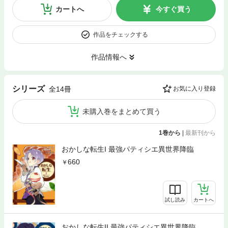
カートへ
今すぐ買う
作品をチェックする
作品情報へ
シリーズ
全14冊
お気に入り登録
未購入巻をまとめて買う
1巻から
|
最新刊から
おかしな転生I 最強パティシエ異世界降臨
660
試し読み
カートへ
おかしな転生II 最強パティシエ異世界降臨