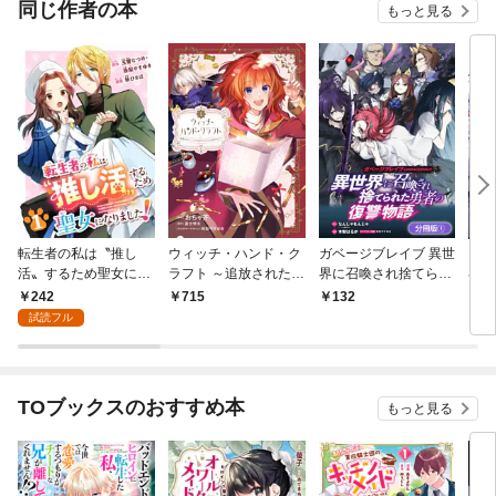
同じ作者の本
もっと見る
転生者の私は〝推し
ウィッチ・ハンド・ク
ガベージブレイブ 異世
ガベ
活〟するため聖女にな
ラフト ～追放された王
界に召喚され捨てられ
界に
りました！（コミッ
女ですが雑貨屋さん始
た勇者の復讐物語【分
た勇
242
715
132
6
ク）【分冊版】 1
めました～: 1【イラス
冊版】 1巻
試読フル
ト特典付】
TOブックスのおすすめ本
もっと見る