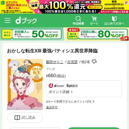
作品検索
カート
はじめての方へ
おかしな転生XIII 最強パティシエ異世界降臨
飯田せりこ
古流望
他2名
マンガ
660
(税込)
6
pt
獲得
ポイント詳細
dカード利用でさらにポイント+2%
返品不可
試し読み