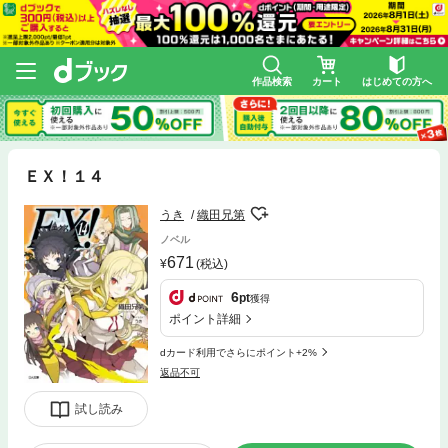
作品検索
カート
はじめての方へ
ＥＸ！１４
うき
織田兄第
ノベル
671
(税込)
6
pt
獲得
ポイント詳細
dカード利用でさらにポイント+2%
返品不可
試し読み