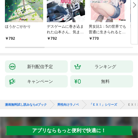
ほうかごがかり
デスゲームに巻き込ま
男女比1：5の世界でも
戦地
れた山本さん、気まま
普通に生きられると思
カシ
にゲームバランスを崩
った？ ～激重感情な
活を
792
792
770
8
壊させる【電子特別
彼女たちが無自覚男子
特典
版】
に翻弄されたら～
新刊配信予定
ランキング
キャンペーン
無料
漫画無料試し読みならdブック
男性向けラノベ
「ＥＸ！」シリーズ
ＥＸ！
アプリならもっと便利で快適に！