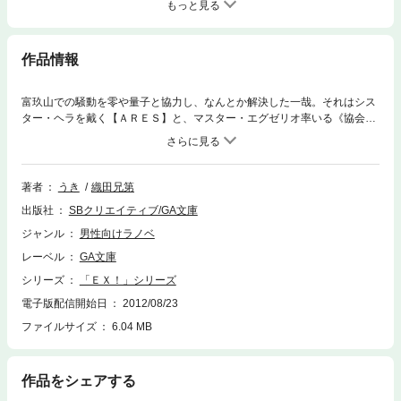
もっと見る
作品情報
富玖山での騒動を零や量子と協力し、なんとか解決した一哉。それはシス
ター・ヘラを戴く【ＡＲＥＳ】と、マスター・エグゼリオ率いる《協会》
の、今後の新たな関係を象徴するような出来ごとだった。一方で、《協
会》に属することをよしとしない第一世代のエクスターたちは、ドクター
グレイを追撃するため独自の作戦を行っていた。だが、そんな彼らの前
に、恐るべき力を持つ存在・降魔体が、出現する。エクスターたちに壊滅
著者
うき
織田兄第
的な打撃を与えた降魔体は、そのまま【ＡＲＥＳ】本部へと来襲。姉の由
出版社
SBクリエイティブ/GA文庫
真とともに由良もいるはずの本部を守るため、一哉は仲間たちと迎撃に向
かうが――！？ ※電子版は文庫版と一部異なる場合がありますので、あ
ジャンル
男性向けラノベ
らかじめご了承ください。
レーベル
GA文庫
シリーズ
「ＥＸ！」シリーズ
電子版配信開始日
2012/08/23
ファイルサイズ
6.04 MB
作品をシェアする