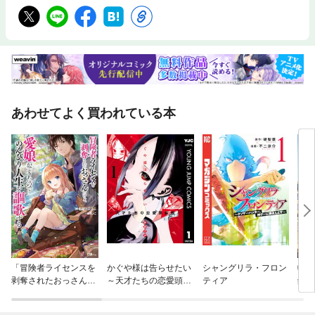
あわせてよく買われている本
「冒険者ライセンスを
かぐや様は告らせたい
シャングリラ・フロン
転生
剥奪されたおっさんだ
～天才たちの恋愛頭脳
ティア
録
けど、愛娘ができたの
戦～
でのんびり人生を謳歌