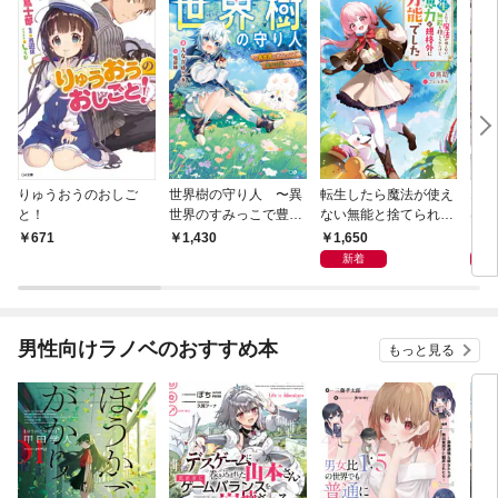
りゅうおうのおしご
世界樹の守り人 〜異
転生したら魔法が使え
エロ
と！
世界のすみっこで豊か
ない無能と捨てられた
は、
な国づくり〜
けど、魔力が規格外に
と全
1,650
8
671
1,430
万能でした
子Ｓ
新着
男性向けラノベのおすすめ本
もっと見る