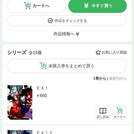
カートへ
今すぐ買う
作品をチェックする
作品情報へ
シリーズ
全15冊
お気に入り登録
未購入巻をまとめて買う
1巻から
|
最新刊から
ＥＸ！
660
試し読み
カートへ
ＥＸ！２