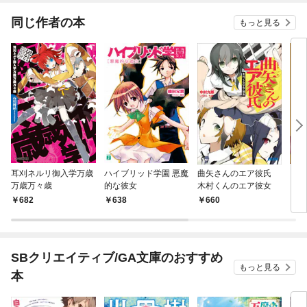
する」シリーズ
同じ作者の本
もっと見る
耳刈ネルリ御入学万歳
ハイブリッド学園 悪魔
曲矢さんのエア彼氏
［合
万歳万々歳
的な彼女
木村くんのエア彼女
１５
682
638
660
1
SBクリエイティブ/GA文庫のおすすめ
もっと見る
本