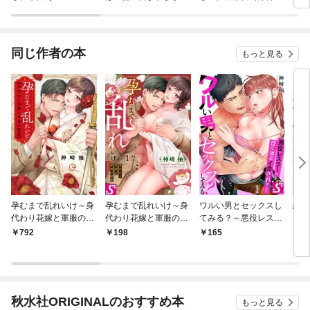
ｃ ｔｉｎｔ］ 分冊
か？
版）
版
同じ作者の本
もっと見る
孕むまで乱れいけ～身
孕むまで乱れいけ～身
ワルい男とセックスし
絶倫
代わり花嫁と軍服の猛
代わり花嫁と軍服の猛
てみる？～悪役レスラ
ロス
愛【単行本版】１【特
愛１
ーに泣くほどイカされ
恋の
792
198
165
9
典ペーパー付き】
ました１
版】
秋水社ORIGINALのおすすめ本
もっと見る