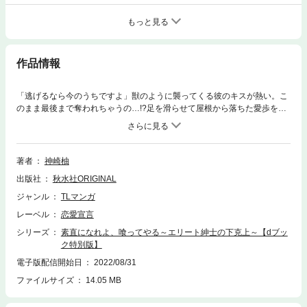
もっと見る
作品情報
「逃げるなら今のうちですよ」獣のように襲ってくる彼のキスが熱い。こ
のまま最後まで奪われちゃうの…!?足を滑らせて屋根から落ちた愛歩を救
ったイケメン帰国子女、それは愛歩が次期女将として勤める旅館の新人・
五代だった。イケメンで物腰柔らかく、シンガポールの元一流ホテルマン
である五代は、余裕ある素敵な大人の男性。しかしその正体は、やさしい
顔をした獣。ちょっと色気のあるジョークを言ったら、襲われちゃっ
著者
神崎柚
て…。強引なキスのあと、乳首を舌と指で弄ばれたら、それだけで熱くな
出版社
秋水社ORIGINAL
っちゃう。「まだ物足りないですね」「え!?」これ以上はもう許して――!!
ジャンル
TLマンガ
レーベル
恋愛宣言
シリーズ
素直になれよ、喰ってやる～エリート紳士の下克上～【dブッ
ク特別版】
電子版配信開始日
2022/08/31
ファイルサイズ
14.05 MB