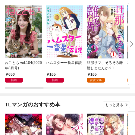
ねことも vol.104(2026
ハムスター一番星伝説
旦那サマ、そろそろ離
私と
年8月号)
婚しませんか？1
して
650
165
165
2
新着
新着
試読フル
試
TLマンガのおすすめ本
もっと見る