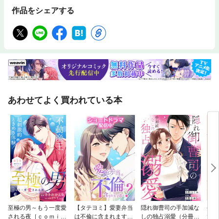
作品をシェアする
あわせてよく買われている本
至極の男～もう一度愛
【タテヨミ】愛妻弁当
隠れ御曹司の手加減な
やさ
される夜［ｃｏｍｉ
は不倫に含まれます
しの独占溺愛（分冊
て