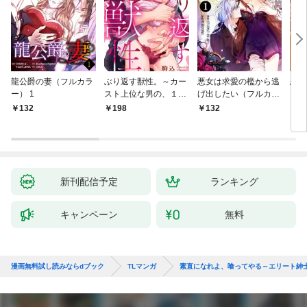
龍公爵の妻（フルカラ
ぶり返す獣性。～カー
悪女は求愛の檻から逃
恋す
ー） 1
スト上位な男の、１０
げ出したい（フルカラ
【fo
年越しの激愛１
ー） 1
132
198
132
2
新刊配信予定
ランキング
キャンペーン
無料
漫画無料試し読みならdブック
TLマンガ
素直になれよ、喰ってやる～エリート紳