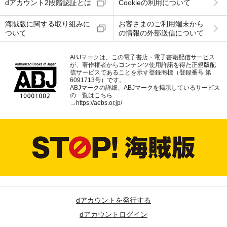
dアカウント2段階認証とは
Cookieの利用について
海賊版に関する取り組みに
お客さまのご利用端末から
ついて
の情報の外部送信について
ABJマークは、この電子書店・電子書籍配信サービス
が、著作権者からコンテンツ使用許諾を得た正規版配
信サービスであることを示す登録商標（登録番号 第
6091713号）です。
ABJマークの詳細、ABJマークを掲示しているサービス
の一覧はこちら
→
https://aebs.or.jp/
dアカウントを発行する
dアカウントログイン