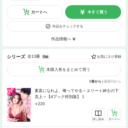
カートへ
今すぐ買う
作品をチェックする
作品情報へ
全13冊
シリーズ
お気に入り登録
完結
未購入巻をまとめて買う
1巻から
|
最新刊から
素直になれよ、喰ってやる～エリート紳士の下
克上～【dブック特別版】 1
220
試し読み
カートへ