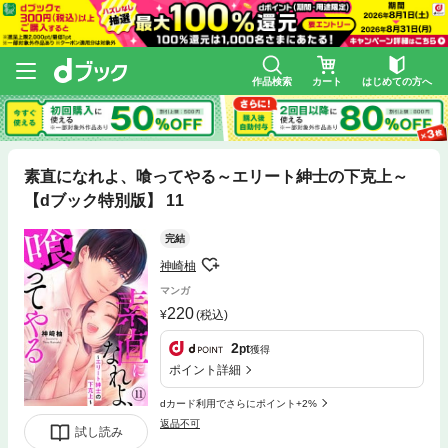
作品検索
カート
はじめての方へ
素直になれよ、喰ってやる～エリート紳士の下克上～
【dブック特別版】 11
完結
神崎柚
マンガ
220
(税込)
2
pt
獲得
ポイント詳細
dカード利用でさらにポイント+2%
返品不可
試し読み